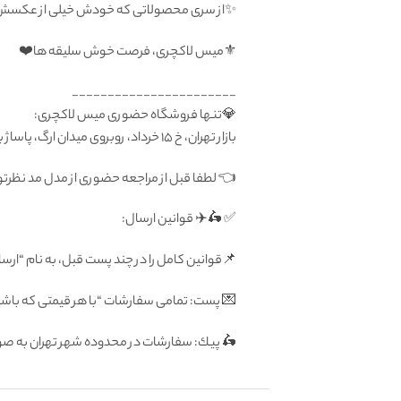
✨از سری محصولاتی که خودش خیلی از عکسش
⚜️میس لاکچری، فرصت خوش سلیقه ها❤️
_______________________
💎تنها فروشگاه حضوری میس لاکچری:
بازار تهران، خ ۱۵ خرداد، روبروی میدان ارگ، پاساژ بزرگ دلگشا، طبقه منفی یک، پلاک ۸۷
👈 لطفا قبل از مراجعه حضوری از مدل مد نظر
✅ 🛵✈️ قوانين ارسال:
📌قوانین کامل را در چند پست قبل، به نام “ارسا
💌 پست: تمامى سفارشات “با هر قيمتى كه باشد”
🛵 پيك: سفارشات در محدوده شهر تهران به صورت رايگان فرداى