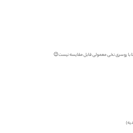
 با روسری نخی معمولی قابل مقایسه نیست😉
یه)