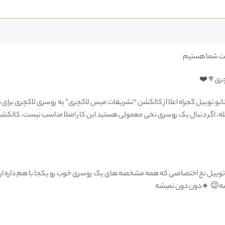
چری⚜️❤️
نو توییل کجراه اعلا از کالکشن “تشریفات میس لاکچری” یه روسری لاکچری برای د
، اگر دنبال یک روسری نخی معمولی هستید این کار اصلا مناسب نیست، کالکش
نظیر توییل نخ اختصاصی که همه مشخصه های یک روسری خوب رو یکجا با هم داره ار
شه😉 🔸دون دون ‌نمیشه