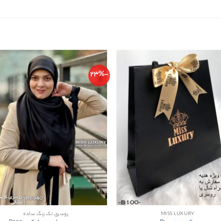
-23%
MISS LUXURY
روسری تک رنگ ساده