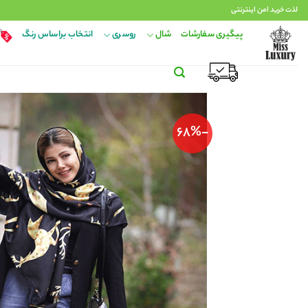
Ski
لذت خرید امن اینترنتی
t
پیگیری سفارشات
شال
روسری
انتخاب براساس رنگ
conten
-68%