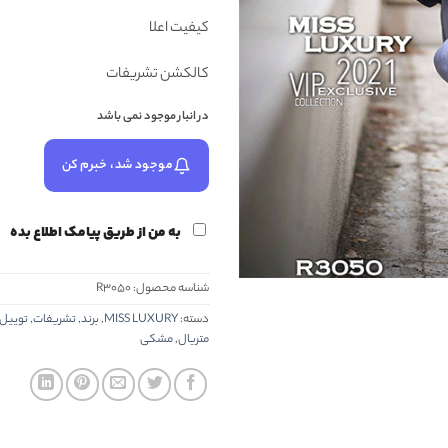
کیفیت اعلا
کالکشن تشریفات
در انبار موجود نمی باشد
موجود شد، خبرم کن
به من از طریق پیامک اطلاع بده
شناسه محصول:
R3050
دسته:
MISS LUXURY
,
برند
,
تشریفات
,
توییل 
متریال
,
مشکی