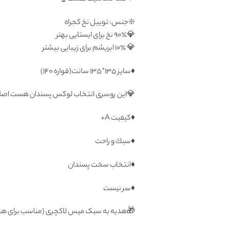
❇️جنس: توییل نخ کجراه
💎۹۰٪ نخ برای ایستایی بهتر
💎 ۱۰٪ ابریشم برای زیبایی بیشتر
♦️سايز ۱۳۵*۱۳۵ سانت(قواره ۱۴۰)
💎این روسری انتخاب لوکس پسندان هست اصلا
♦️كيفيت A+
♦️سبك و راحت
♦️انتخاب سخت پسندان
♦️سر نيست
🎁هدیه به سبک میس لاکچری (مناسب برای هد