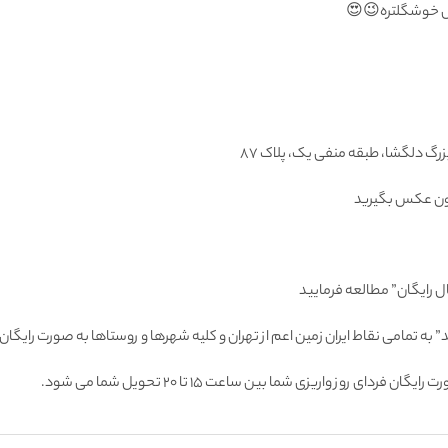
 خوشگلتره😉😍
تون عكس بگيريد
ل رایگان” مطالعه فرمایید
 به تمامى نقاط ايران زمين اعم از تهران و كليه شهرها و روستاها به صورت راي
 روز واريزى شما بين ساعت ۱۵ تا ٢٠ تحويل شما مى شود.