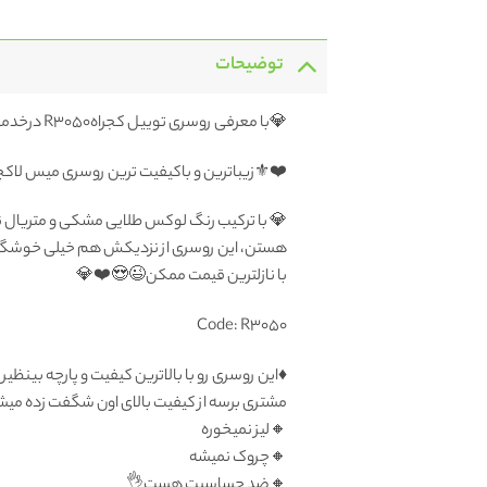
توضیحات
💎با معرفی روسری توییل کجراهR3050 درخدمت شما هستیم
❤️⚜️زیباترین و باکیفیت ترین روسری میس لاک
💎 با ترکیب رنگ لوکس طلایی مشکی و متریال نا
هستن، این روسری از نزدیکش هم خیلی خوشگله
با نازلترین قیمت ممکن😉😍❤️💎
Code: R3050
♦️این روسری رو با بالاترین کیفیت و پارچه بی
مشتری برسه از کیفیت بالای اون شگفت زده می
🔸لیز نمیخوره
🔸چروک نمیشه
🔸ضد حساسیت هست👌