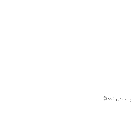
گان پست می شود😍