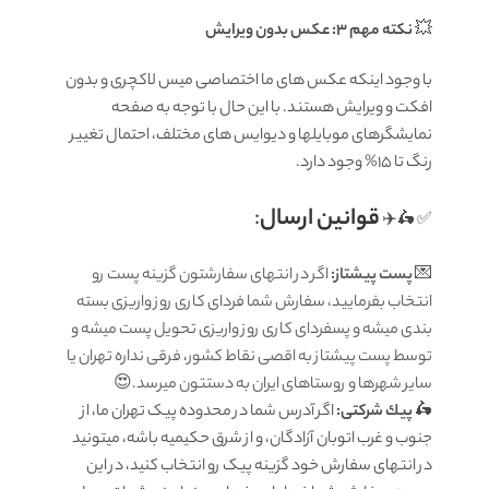
💥
نکته مهم 3: عکس بدون ویرایش
با وجود اینکه عکس های ما اختصاصی میس لاکچری و بدون
افکت و ویرایش هستند. با این حال با توجه به صفحه
نمایشگرهای موبایلها و دیوایس های مختلف، احتمال تغییر
رنگ تا 15% وجود دارد.
قوانين ارسال
:
✅ 🛵✈️
💌
پست پیشتاز:
اگر در انتهای سفارشتون گزینه پست رو
انتخاب بفرمایید، سفارش شما فردای کاری روز واریزی بسته
بندی میشه و پسفردای کاری روز واریزی تحویل پست میشه و
توسط پست پیشتاز به اقصی نقاط کشور، فرقی نداره تهران یا
سایر شهرها و روستاهای ایران به دستتون میرسد.😍
🛵
پيك شرکتی:
اگر آدرس شما در محدوده پیک تهران ما، از
جنوب و غرب اتوبان آزادگان، و از شرق حکیمیه باشه، میتونید
در انتهای سفارش خود گزینه پیک رو انتخاب کنید، در این