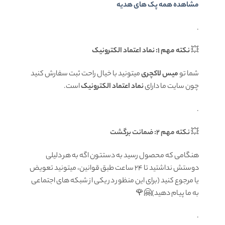
مشاهده همه پک های هدیه
.
💥
نکته مهم 1: نماد اعتماد الکترونیک
شما تو
میس لاکچری
میتونید با خیال راحت ثبت سفارش کنید
چون سایت ما دارای
نماد اعتماد الکترونیک
است.
.
💥
نکته مهم 2: ضمانت برگشت
هنگامی که محصول رسید به دستتون اگه به هر دلیلی
دوستش نداشتید تا ۲۴ ساعت طبق قوانین، میتونید تعویض
یا مرجوع کنید (برای این منظور در یکی از شبکه های اجتماعی
به ما پیام دهید)🤗🌹
.