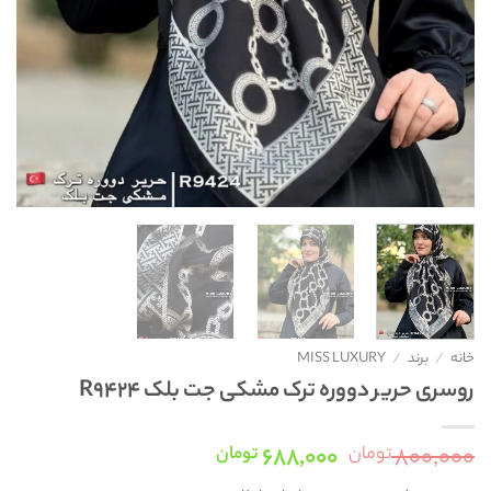
خانه
/
برند
/
MISS LUXURY
روسری حریر دووره ترک مشکی جت بلک R9424
قیمت
قیمت
۶۸۸,۰۰۰
۸۰۰,۰۰۰
تومان
تومان
اصلی:
فعلی: