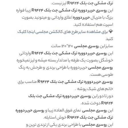
ترک مشکی جت بلک R9424
لیز نیست.
این
روسری حریر دووره ترک مشکی جت بلک R9424
زیبا قواره
بزرگ با متریال
حریر دووره
اعلای وارداتی رو میتونید بصورت
اسپرت هم استفاده کنید.
💎
برای مشاهده سایر طرح های کالکشن مجلسی اینجا کلیک
کنید
سایز این
روسری مجلسی
120*120 سانت
این
روسری حریر دووره ترک مشکی جت بلک R9424
وارداتی
خوشگل بصورت یک طرفه یا مدلدار بسته میشه و لیز نمیخوره
روسری مجلسی
حریر دووره با طراحی برندی و طرحش به رنگ
طوسی هست.
روسری حریر دووره ترک مشکی جت بلک R9424
مناسب برای
خانم های شیک پوشه .
دور تا دور این
روسری حریر دووره ترک مشکی جت بلک
R9424
دوخت شده.
این
روسری مجلسی
نمای فوق العاده زیبا و
روسری حریر دووره
ترک مشکی جت بلک R9424
خوش استایله.
این
روسری مجلسی
با طراحی برندی یکی از ترندی ترین و