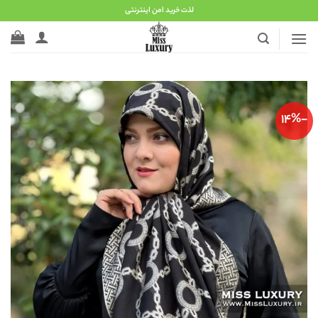
Ski
لذت خرید امن اینترنتی
t
conten
-14%