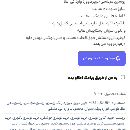
روسری مجلسی حریر دووره وارداتی اعلا
۸۰۰,۰۰۰ تومان
۶۸۸,۰۰۰ تومان.
سایز حدود 120 سانت
بود.
کاملا مجلسی و لوکس هست
با گیره یا گره مدل دار بستن ایستایی کامل داره
وجلوی سرش ایستاییش عالیه
کیفیت زیر دستش فوق العاده هست و حس لوکس بودن داره
در انبار موجود نمی باشد
موجود شد، خبرم کن
به من از طریق پیامک اطلاع بده
شناسه محصول:
R9424
دسته:
برند
,
MISS LUXURY
,
حریر
,
دورو
,
دووره
,
رنگ
,
روسری
,
روسری مجلسی
,
روسری نخی
اعلا
,
طوسی
,
قواره بزرگ
,
متریال
,
محصولات وارداتی
,
مشکی
برچسب:
خرید آنلاین روسری
,
خرید روسری
,
خرید روسری خوشگل
,
خرید روسری لاکچری
,
خرید
روسری مجلسی
,
خرید روسری مجلسی دور دستدوز
,
خرید روسری نخی چهار فصل
,
خرید
هدیه روز زن
,
خرید هدیه روز مادر
,
روسری جدید
,
روسری حریر دووره وارداتی
,
روسری حریر