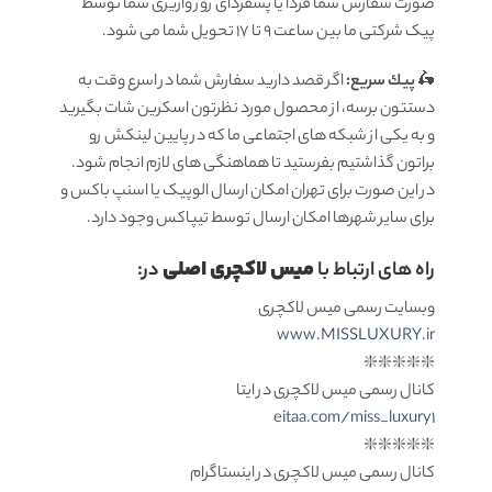
صورت سفارش شما فردا یا پسفردای روز واريزى شما توسط
پیک شرکتی ما بين ساعت 9 تا 17 تحويل شما مى شود.
🛵
پيك سریع:
اگر قصد دارید سفارش شما در اسرع وقت به
دستتون برسه، از محصول مورد نظرتون اسکرین شات بگیرید
و به یکی از شبکه های اجتماعی ما که در پایین لینکش رو
براتون گذاشتیم بفرستید تا هماهنگی های لازم انجام شود.
در این صورت برای تهران امکان ارسال الوپیک یا اسنپ باکس و
برای سایر شهرها امکان ارسال توسط تیپاکس وجود دارد.
میس لاکچری اصلی
راه های ارتباط با
در:
وبسایت رسمی میس لاکچری
www.MISSLUXURY.ir
❇️❇️❇️❇️❇️
کانال رسمی میس لاکچری در ایتا
eitaa.com/miss_luxury1
❇️❇️❇️❇️❇️
کانال رسمی میس لاکچری در اینستاگرام