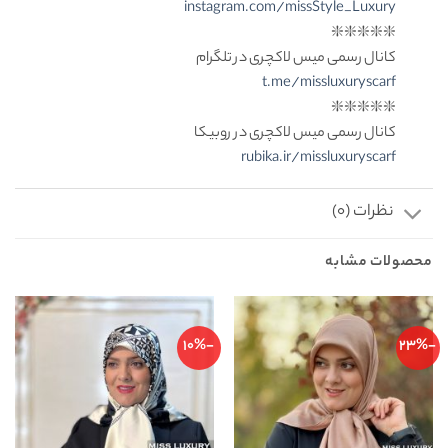
instagram.com/missStyle_Luxury
❇️❇️❇️❇️❇️
کانال رسمی میس لاکچری در تلگرام
t.me/missluxuryscarf
❇️❇️❇️❇️❇️
کانال رسمی میس لاکچری در روبیکا
rubika.ir/missluxuryscarf
نظرات (0)
محصولات مشابه
-10%
-23%