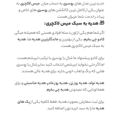
جدیدترین مدل های
روسری
به حساب میان.
میس لاکچری
به
عنوان یکی از کامل ترین کالکشن های
روسری
های خاص و
زیبا در خدمت شما عزیزان هست.
🎁 هدیه به سبک میس لاکچری:
اگر شما هم یکی از اون دسته افرادی هستی که همیشه میگی
کادو چی بخرم
، یکی از بهترین و
ماندگارترین هدیه
ها،
هدیه
به سبک میس لاکچری هست.
برای کادو پیشنهاد ما شال یا روسری با ترکیب ابریشم هست.
اما اگر حتی نخواید ابریشمی انتخاب کنید سایر شال یا روسری
هایی که رنگ و لعاب خوبی دارند برای هدیه عالی هستند.
هدیه تولد، هدیه روز زن، هدیه روز مادر، هدیه مناسبتی
و برای
همه اونایی که نمیدونن
هدیه چی بخرم
برای ثبت سفارش بصورت هدیه، فقط کافیه یکی از
پک های
هدیه
ما را به سبد خریدتون اضافه کنید.