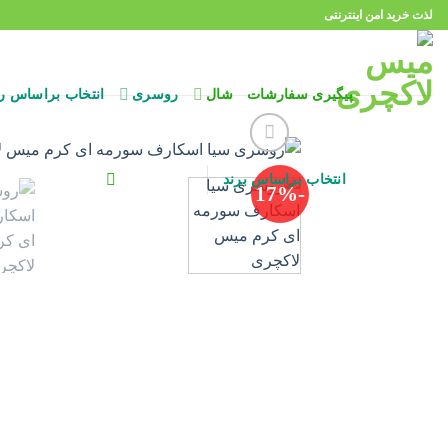
Ski
لذت خرید امن اینترنتی
t
conten
پیگیری سفارشات
شال
روسری
انتخاب براساس ر
انتخاب براساس برند
-17%