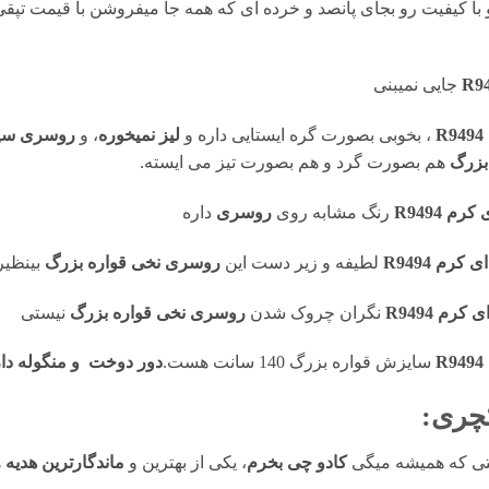
و با کیفیت رو بجای پانصد و خرده ای که همه جا میفروشن با قیمت تپقی
جایی نمیبنی
، بخوبی بصورت گره ایستایی داره و
لیز نمیخوره
، و
روسری سیا 
بزرگ
هم بصورت گرد و هم بصورت تیز می ایسته.
 R9494
رنگ مشابه روی
روسری
داره
م R9494
لطیفه و زیر دست این
روسری نخی قواره بزرگ
بینظیر
م R9494
نگران چروک شدن
روسری نخی قواره بزرگ
نیستی
سایزش قواره بزرگ 140 سانت هست.
دور دوخت و منگوله دا
چری:
ستی که همیشه میگی
کادو چی بخرم
، یکی از بهترین و
ماندگارترین هدیه
ه