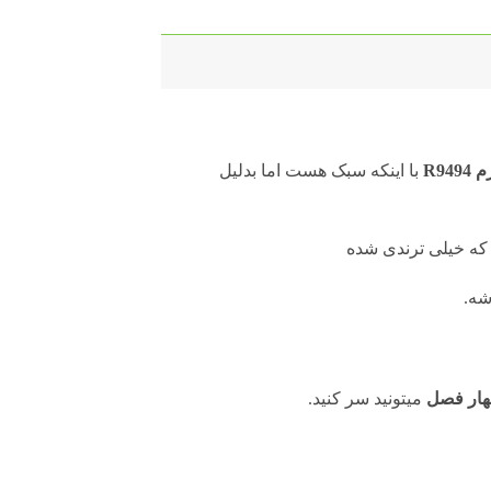
R9
با اینکه سبک هست اما بدلیل
که خیلی ترندی شده
شه.
ار فصل
میتونید سر کنید.