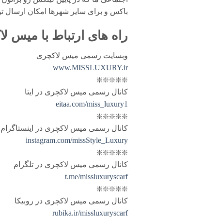
باکس و برای سایر شهرها امکان ارسال ت
راه های ارتباط با
میس لا
وبسایت رسمی میس لاکچری
www.MISSLUXURY.ir
❇️❇️❇️❇️❇️
کانال رسمی میس لاکچری در ایتا
eitaa.com/miss_luxury1
❇️❇️❇️❇️❇️
کانال رسمی میس لاکچری در اینستاگرام
instagram.com/missStyle_Luxury
❇️❇️❇️❇️❇️
کانال رسمی میس لاکچری در تلگرام
t.me/missluxuryscarf
❇️❇️❇️❇️❇️
کانال رسمی میس لاکچری در روبیکا
rubika.ir/missluxuryscarf