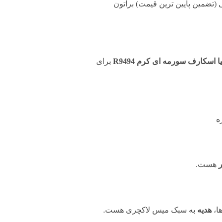
 (تضمین پایین ترین قیمت) براتون
اسکارف سورمه ای کرم R9494
برای
ه
ر
هست.
ا،
هدیه
به سبک میس لاکچری هست.