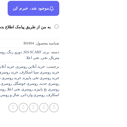
موجود شد، خبرم کن
به من از طریق پیامک اطلاع بده
شناسه محصول:
R9494
دسته:
برند
,
SIA SCARF
,
دورو
,
رنگ
,
روس
متریال
,
نخی
,
نخی اعلا
برچسب:
خرید آنلاین روسری
,
خرید آنلا
خرید روسری سیا اسکارف
,
خرید روسری
خرید روسری نخی پاییزه
,
خرید روسری ن
روسری جدید
,
روسری خوشگل
,
روسری س
روسری نخ پاییزه
,
روسری نخی اعلا
,
روس
اسکارف
,
روسری وارداتی
,
شال و روسری