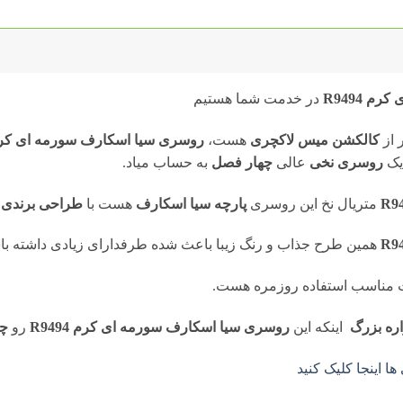
 R9494
در خدمت شما هستیم
 از
کالکشن میس لاکچری
هست،
روسری سیا اسکارف سورمه ای کرم 494
یک
روسری
نخی
عالی
چهار فصل
به حساب میاد.
متریال نخ این روسری
پارچه سیا اسکارف
هست با
طراحی برندی
همین طرح جذاب و رنگ زیبا
باعث شده طرفدارای زیادی داشته با
 مناسب استفاده روزمره هست.
ره بزرگ
اینکه این
روسری سیا اسکارف سورمه ای کرم R9494
رو
چه
 اینجا کلیک کنید