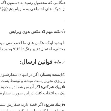
از شبکه های اجتماعی به ما پیام دهید)🤗
.
💥
نکته مهم 3: عکس بدون ویرایش
با وجود اینکه عکس های ما اختصاصی میس 
مختلف، احتمال تغییر رنگ تا 15% وجود دارد.
قوانين ارسال
:
✅ 🛵✈️
💌
پست پیشتاز:
اگر در انتهای سفارشتون
واریزی تحویل پست میشه و توسط پست پیش
🛵
پيك شرکتی:
اگر آدرس شما در محدوده پ
پیک رو انتخاب کنید، در این صورت سفارش شما فرد
🛵
پيك سریع:
اگر قصد دارید سفارش شما 
اجتماعی ما که در پایین لینکش رو براتون 