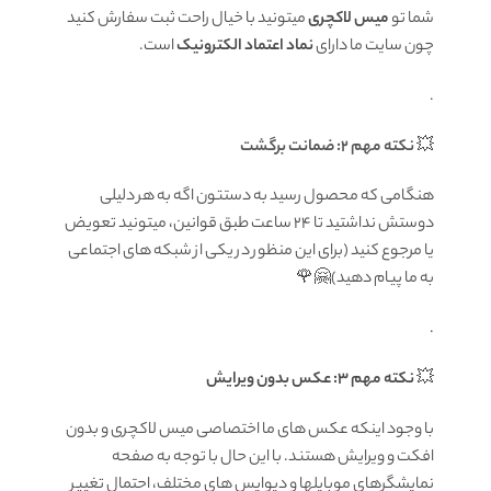
شما تو
میس لاکچری
میتونید با خیال راحت ثبت سفارش کنید
چون سایت ما دارای
نماد اعتماد الکترونیک
است.
.
💥
نکته مهم 2: ضمانت برگشت
هنگامی که محصول رسید به دستتون اگه به هر دلیلی
دوستش نداشتید تا ۲۴ ساعت طبق قوانین، میتونید تعویض
یا مرجوع کنید (برای این منظور در یکی از شبکه های اجتماعی
به ما پیام دهید)🤗🌹
.
💥
نکته مهم 3: عکس بدون ویرایش
با وجود اینکه عکس های ما اختصاصی میس لاکچری و بدون
افکت و ویرایش هستند. با این حال با توجه به صفحه
نمایشگرهای موبایلها و دیوایس های مختلف، احتمال تغییر