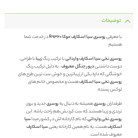
توضیحات
با معرفی
روسری سیا اسکارف موکا R9320
در خدمت شما
هستیم
روسری نخی سیا اسکارف وارداتی
با ترکیب رنگ
زیبا
با طراحی
دوست داشتنی
دیور جنگل معروف
، به دلیل ترکیب رنگ
خوشگلی که داره یکی از زیباترین و خوش ست ترین طرح های
روسری نخی سیا اسکارف
هست و مخصوص خانم های
لوکس پسنده.
طرفداران
روسری
همیشه به دنبال یه
روسری
جدید و بروز،
ترندی و زیبا هستند که ست کردنش هم راحت باشه. این
روسری نخی وارداتی
که نام کارخانه اش در کشور مبدا
سیا
اسکارف
هست، به نام همین کارخانه یعنی
سیا اسکارف
معروف شده است.