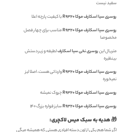
سفید نیست
روسری سیا اسکارف موکا R9320
با کیفیت پارچه اعلا
روسری سیا اسکارف موکا R9320
مناسب برای چهار فصل
مخصوصا
متریال این
روسری نخی سیا اسکارف
لطیفه و زیر دستش
بینظیره
روسری سیا اسکارف موکا R9320
وارداتی هست، اصلا لیز
نمیخوره
روسری سیا اسکارف موکا R9320
چروک نمیشه
روسری سیا اسکارف موکا R9320
سایز قواره بزرگ 140
🎁 هدیه به سبک میس لاکچری:
اگر شما هم یکی از اون دسته افرادی هستی که همیشه میگی