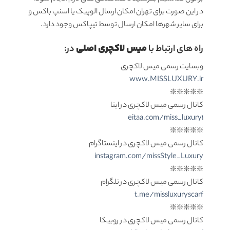
در این صورت برای تهران امکان ارسال الوپیک یا اسنپ باکس و
برای سایر شهرها امکان ارسال توسط تیپاکس وجود دارد.
میس لاکچری اصلی
راه های ارتباط با
در:
وبسایت رسمی میس لاکچری
www.MISSLUXURY.ir
❇️❇️❇️❇️❇️
کانال رسمی میس لاکچری در ایتا
eitaa.com/miss_luxury1
❇️❇️❇️❇️❇️
کانال رسمی میس لاکچری در اینستاگرام
instagram.com/missStyle_Luxury
❇️❇️❇️❇️❇️
کانال رسمی میس لاکچری در تلگرام
t.me/missluxuryscarf
❇️❇️❇️❇️❇️
کانال رسمی میس لاکچری در روبیکا