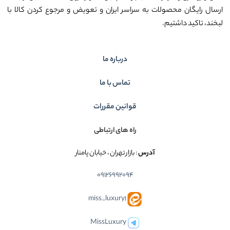
ارسال رایگان محصولات به سراسر ایران و تعویض و مرجوع کردن کالا با
لبخند، تاکید داشتیم.
درباره ما
تماس با ما
قوانین مقررات
راه های ارتباطی
آدرس
: بازار تهران ، خیابان پامنار
09126992094
miss_luxury1
MissLuxury