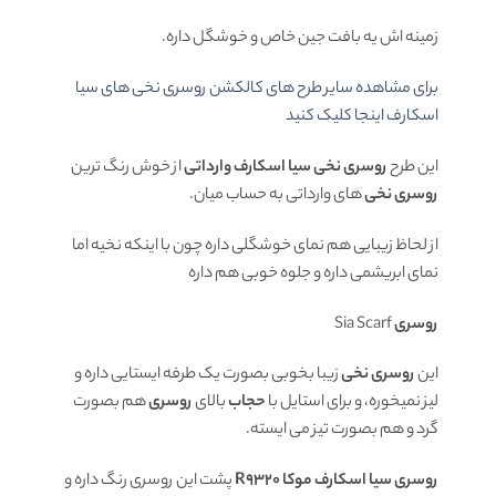
زمینه اش یه بافت جین خاص و خوشگل داره.
برای مشاهده سایر طرح های کالکشن روسری نخی های سیا
اسکارف اینجا کلیک کنید
این طرح
روسری نخی سیا اسکارف وارداتی
از خوش رنگ ترین
روسری نخی
های وارداتی به حساب میان.
از لحاظ زیبایی هم نمای خوشگلی داره چون با اینکه نخیه اما
نمای ابریشمی داره و جلوه خوبی هم داره
روسری
Sia Scarf
این
روسری نخی
زیبا بخوبی بصورت یک طرفه ایستایی داره و
لیز نمیخوره، و برای استایل با
حجاب
بالای
روسری
هم بصورت
گرد و هم بصورت تیز می ایسته.
روسری سیا اسکارف موکا R9320
پشت این روسری رنگ داره و