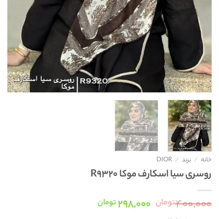
خانه
/
برند
/
DIOR
روسری سیا اسکارف موکا R9320
قیمت
قیمت
۲۹۸,۰۰۰
۴۰۰,۰۰۰
تومان
تومان
اصلی:
فعلی: