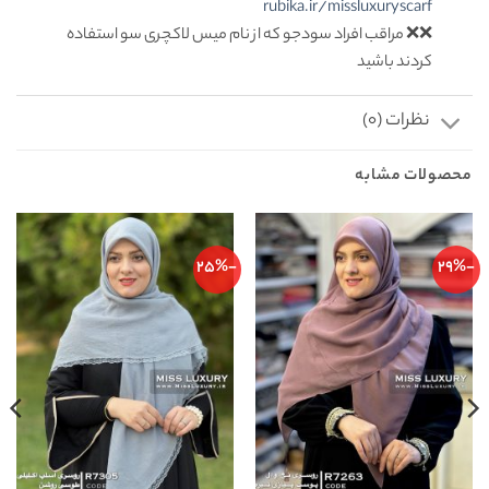
rubika.ir/missluxuryscarf
❌❌ مراقب افراد سودجو که از نام میس لاکچری سو استفاده
کردند باشید
نظرات (0)
محصولات مشابه
-25%
-29%