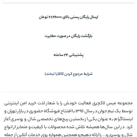
ارسال رایگان پستی بالای 2899000 تومان
بازگشت رایگان در صورت مغایرت
پشتیبانی 24 ساعته
شرایط مرجوع کردن کالا(با لبخند)
مجموعه میس لاکچری فعالیت خودش را با شعار لذت خرید امن اینترنتی
توسط یک تیم جوان در سال ۱۳۹۶ با افتتاح فروشگاه حضوری در بازار تهران و
اینستاگرام به عنوان یکی از نخستین پیج‌های تخصصی شال و روسری آغاز
کرد. در این سال‌ها همیشه تلاش شده محصولات با کیفیت و متمایز از انواع
شال و روسری و... را ارائه دهیم و همچنین همواره روی خدمات آنلاین از جمله