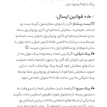
رنگ تا 15% وجود دارد.
قوانين ارسال
:
✅ 🛵✈️
💌
پست پیشتاز:
اگر در انتهای سفارشتون گزینه پست رو
انتخاب بفرمایید، سفارش شما فردای کاری روز واریزی بسته
بندی میشه و پسفردای کاری روز واریزی تحویل پست میشه و
توسط پست پیشتاز به اقصی نقاط کشور، فرقی نداره تهران یا
سایر شهرها و روستاهای ایران به دستتون میرسد.😍
🛵
پيك شرکتی:
اگر آدرس شما در محدوده پیک تهران ما، از
جنوب و غرب اتوبان آزادگان، و از شرق حکیمیه باشه، میتونید
در انتهای سفارش خود گزینه پیک رو انتخاب کنید، در این
صورت سفارش شما فردا یا پسفردای روز واريزى شما توسط
پیک شرکتی ما بين ساعت ۱۵ تا ٢٠ تحويل شما مى شود.
🛵
پيك سریع:
اگر قصد دارید سفارش شما در اسرع وقت به
دستتون برسه، از محصول مورد نظرتون اسکرین شات بگیرید
و به یکی از شبکه های اجتماعی ما که در پایین لینکش رو
براتون گذاشتیم بفرستید تا هماهنگی های لازم انجام شود.