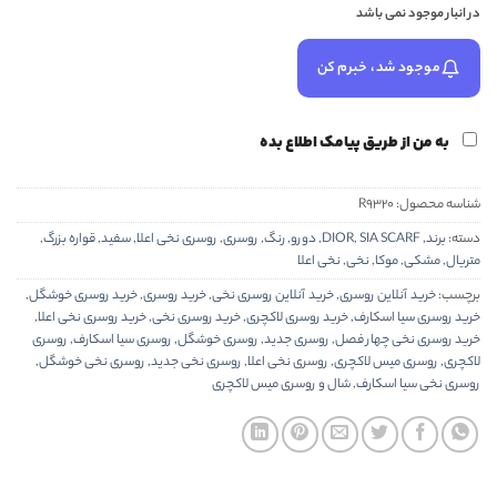
در انبار موجود نمی باشد
موجود شد، خبرم کن
به من از طریق پیامک اطلاع بده
شناسه محصول:
R9320
دسته:
برند
,
SIA SCARF
,
DIOR
,
دورو
,
رنگ
,
روسری
,
روسری نخی اعلا
,
سفید
,
قواره بزرگ
,
متریال
,
مشکی
,
موکا
,
نخی
,
نخی اعلا
برچسب:
خرید آنلاین روسری
,
خرید آنلاین روسری نخی
,
خرید روسری
,
خرید روسری خوشگل
,
خرید روسری سیا اسکارف
,
خرید روسری لاکچری
,
خرید روسری نخی
,
خرید روسری نخی اعلا
,
خرید روسری نخی چهار فصل
,
روسری جدید
,
روسری خوشگل
,
روسری سیا اسکارف
,
روسری
لاکچری
,
روسری میس لاکچری
,
روسری نخی اعلا
,
روسری نخی جدید
,
روسری نخی خوشگل
,
روسری نخی سیا اسکارف
,
شال و روسری میس لاکچری