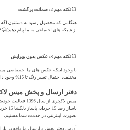
💥
نکته مهم 2: ضمانت برگشت
از شبکه های اجتماعی به ما پیام دهید)🤗
.
💥
نکته مهم 3: عکس بدون ویرایش
با وجود اینکه عکس های ما اختصاصی میس 
مختلف، احتمال تغییر رنگ تا 15% وجود دارد.
دفتر ارسال و پخش میس لاکچ
میس لاکچری از سال 1396 فعالیت خودش رو بصورت تخصصی در زمینه
پاساژ 
بصورت اینترنتی در خدمت شما هستیم.
آدرس دفتر پخش و ارسال ما واقع در بازار تهران