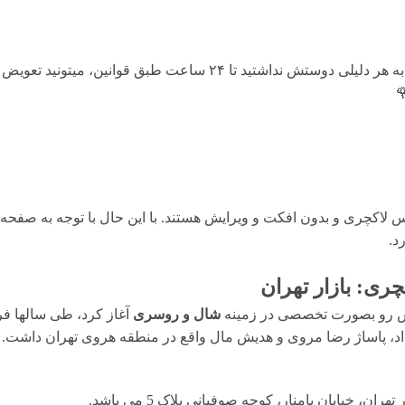
هنگامی که محصول رسید به دستتون اگه به هر دلیلی دوستش نداشتید تا ۴
لاکچری و بدون افکت و ویرایش هستند. با این حال با توجه به صفحه ن
ری: بازار تهران
شال و روسری
آغاز کرد، طی سالها فر
رضا 15 خرداد، پاساژ دلگشا 15 خرداد، پاساژ رضا مروی و هدیش مال واقع در منطقه هروی تهر
، خیابان پامنار، کوچه صوفیانی پلاک 5 می باشد.