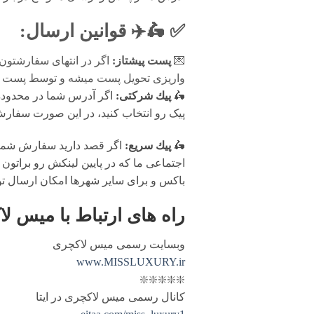
✅ 🛵✈️
قوانين ارسال
:
💌
پست پیشتاز:
اگر در انتهای سفارشتون
واریزی تحویل پست میشه و توسط پست پیش
🛵
پيك شرکتی:
اگر آدرس شما در محدوده پ
پیک رو انتخاب کنید، در این صورت سفارش شما فرد
🛵
پيك سریع:
اگر قصد دارید سفارش شما 
اجتماعی ما که در پایین لینکش رو براتون 
باکس و برای سایر شهرها امکان ارسال ت
راه های ارتباط با
میس لا
وبسایت رسمی میس لاکچری
www.MISSLUXURY.ir
❇️❇️❇️❇️❇️
کانال رسمی میس لاکچری در ایتا