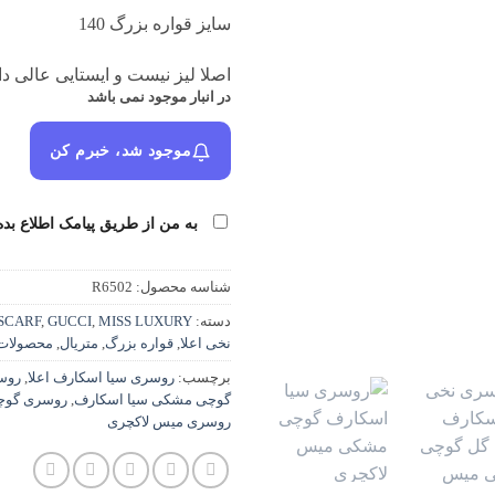
سایز قواره بزرگ 140
اصلا لیز نیست و ایستایی عالی دا
در انبار موجود نمی باشد
موجود شد، خبرم کن
به من از طریق پیامک اطلاع بده
شناسه محصول:
R6502
دسته:
MISS LUXURY
,
GUCCI
,
 SCARF
نخی اعلا
,
قواره بزرگ
,
متریال
,
محصولات 
برچسب:
روسری سیا اسکارف اعلا
,
روس
گوچی مشکی سیا اسکارف
,
روسری گوچ
روسری میس لاکچری