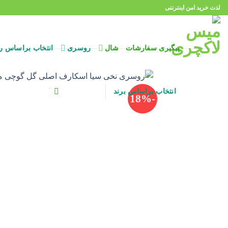
Ski
لذت خرید امن اینترنتی
t
conten
پیگیری سفارشات
شال
روسری
انتخاب براساس ر
انتخاب براساس برند
-18%