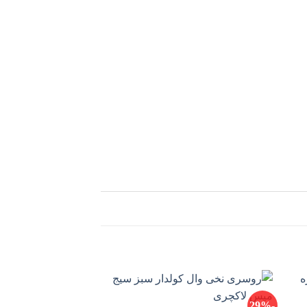
-21%
-29%