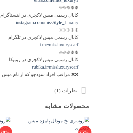
eitaa.com/miss_luxury1
❇️❇️❇️❇️❇️
کانال رسمی میس لاکچری در اینستاگرام
instagram.com/missStyle_Luxury
❇️❇️❇️❇️❇️
کانال رسمی میس لاکچری در تلگرام
t.me/missluxuryscarf
❇️❇️❇️❇️❇️
کانال رسمی میس لاکچری در روبیکا
rubika.ir/missluxuryscarf
❌❌ مراقب افراد سودجو که از نام میس لا
نظرات (1)
محصولات مشابه
-20%
-25%