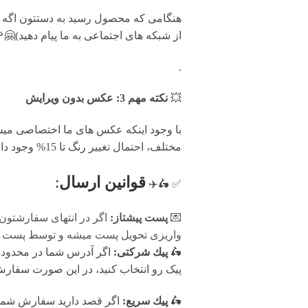
از شبکه های اجتماعی به ما پیام دهید)🤗
.
💥
نکته مهم 3: عکس بدون ویرایش
با وجود اینکه عکس های ما اختصاصی میس 
مختلف، احتمال تغییر رنگ تا 15% وجود دارد.
قوانين ارسال
:
✅ 🛵✈️
💌
پست پیشتاز:
اگر در انتهای سفارشتون
واریزی تحویل پست میشه و توسط پست پیش
🛵
پيك شرکتی:
اگر آدرس شما در محدوده پ
پیک رو انتخاب کنید، در این صورت سفارش شما فرد
🛵
پيك سریع:
اگر قصد دارید سفارش شما 