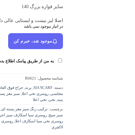
سایز قواره بزرگ 140
اصلا لیز نیست و ایستایی عالی دا
در انبار موجود نمی باشد
موجود شد، خبرم کن
به من از طریق پیامک اطلاع بده
شناسه محصول:
R6621
دسته:
SIA SCARF
,
برند
,
حراج فوق العاد
مجلسی
,
روسری نخی اعلا
,
سبز مغز پست
پنبه
,
نخی
,
نخی اعلا
برچسب:
ترکیب رنگ سبز مغز پسته ای
,
سبز سیج
,
روسری سیا اسکارف سبز اجر
روسری نخی سیا اسکارف اعلا
,
روسری 
لاکچری