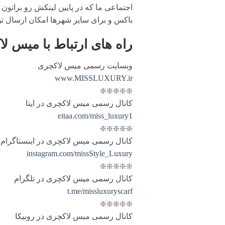
اجتماعی ما که در پایین لینکش رو براتون 
باکس و برای سایر شهرها امکان ارسال ت
راه های ارتباط با
میس لا
وبسایت رسمی میس لاکچری
www.MISSLUXURY.ir
❇️❇️❇️❇️❇️
کانال رسمی میس لاکچری در ایتا
eitaa.com/miss_luxury1
❇️❇️❇️❇️❇️
کانال رسمی میس لاکچری در اینستاگرام
instagram.com/missStyle_Luxury
❇️❇️❇️❇️❇️
کانال رسمی میس لاکچری در تلگرام
t.me/missluxuryscarf
❇️❇️❇️❇️❇️
کانال رسمی میس لاکچری در روبیکا