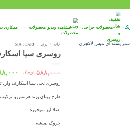
نگ
محصولات حراجی
مشاهده ویدیو محصولات
همکاری د
خانه
/
برند
/
SIA SCARF
روسری سیا اسکارف وا
قیمت
۵۸۸,۰۰۰
تومان
۸۸,۰۰۰
اصلی:
روسری نخی سیا اسکارف وارداتی
بود.
طرح زیبای برند هرمس با ترکیب 
اصلا لیز نمیخوره
چروک نمیشه