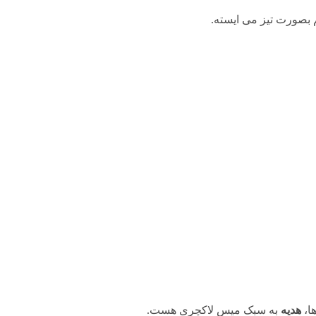
 بصورت تیز می ایسته.
ا،
هدیه
به سبک میس لاکچری هست.