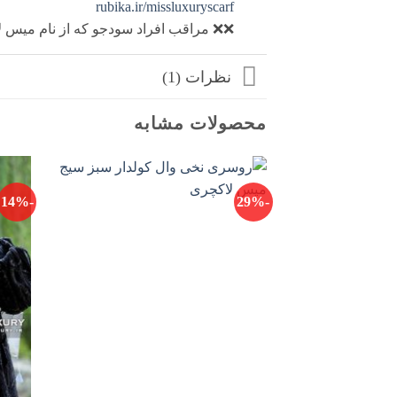
rubika.ir/missluxuryscarf
❌❌ مراقب افراد سودجو که از نام میس لا
نظرات (1)
محصولات مشابه
-14%
-29%