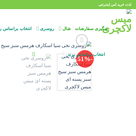
Ski
لذت خرید امن اینترنتی
t
conten
پیگیری سفارشات
شال
روسری
انتخاب براساس ر
انتخاب براساس برند
-51%