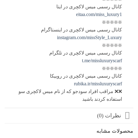
کانال رسمی میس لاکچری در ایتا
eitaa.com/miss_luxury1
❇️❇️❇️❇️❇️
کانال رسمی میس لاکچری در اینستاگرام
instagram.com/missStyle_Luxury
❇️❇️❇️❇️❇️
کانال رسمی میس لاکچری در تلگرام
t.me/missluxuryscarf
❇️❇️❇️❇️❇️
کانال رسمی میس لاکچری در روبیکا
rubika.ir/missluxuryscarf
❌❌ مراقب افراد سودجو که از نام میس لاکچری سو
استفاده کردند باشید
نظرات (0)
محصولات مشابه