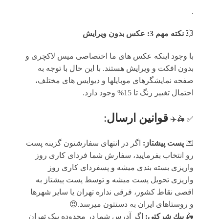
.
💥
نکته مهم 3: عکس بدون ویرایش
با وجود اینکه عکس های ما اختصاصی میس لاکچری و
بدون افکت و ویرایش هستند. با این حال با توجه به
صفحه نمایشگرهای موبایلها و دیوایس های مختلف،
احتمال تغییر رنگ تا 15% وجود دارد.
قوانين ارسال
:
✅ 🛵✈️
💌
پست پیشتاز:
اگر در انتهای سفارشتون گزینه پست
رو انتخاب بفرمایید، سفارش شما فردای کاری روز
واریزی بسته بندی میشه و پسفردای کاری روز
واریزی تحویل پست میشه و توسط پست پیشتاز به
اقصی نقاط کشور، فرقی نداره تهران یا سایر شهرها
و روستاهای ایران به دستتون میرسد.😍
🛵
پيك شرکتی:
اگر آدرس شما در محدوده پیک تهران