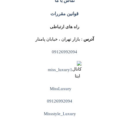
تماس با ما
قوانین مقررات
راه های ارتباطی
آدرس
: بازار تهران ، خیابان پامنار
09126992094
miss_luxury1
MissLuxury
09126992094
Missstyle_Luxury