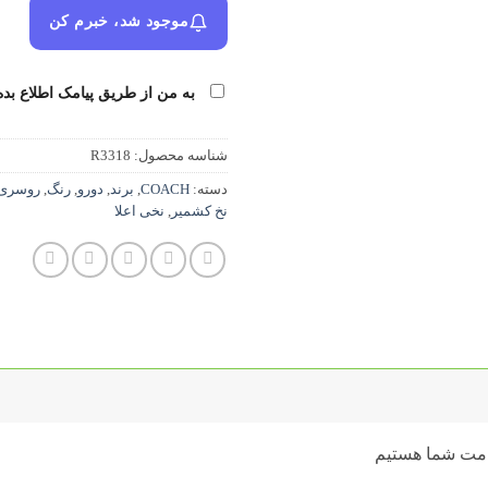
موجود شد، خبرم کن
به من از طریق پیامک اطلاع بده
شناسه محصول:
R3318
دسته:
COACH
,
برند
,
دورو
,
رنگ
,
روسری
نخ کشمیر
,
نخی اعلا