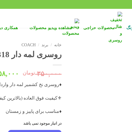
نگ
محصولات حراجی
مشاهده ویدیو محصولات
همکاری د
خانه
/
برند
/
COACH
روسری لمه دار R3318
قیمت
۳۵۰,۰۰۰
تومان
۵۸,۰۰۰
اصلی:
♦️روسری نخ کشمیر لمه دار واردات
بود.
⚜️کیفیت فوق العاده (بالاترین کی
♦️مناسب برای پاییز و زمستان
در انبار موجود نمی باشد