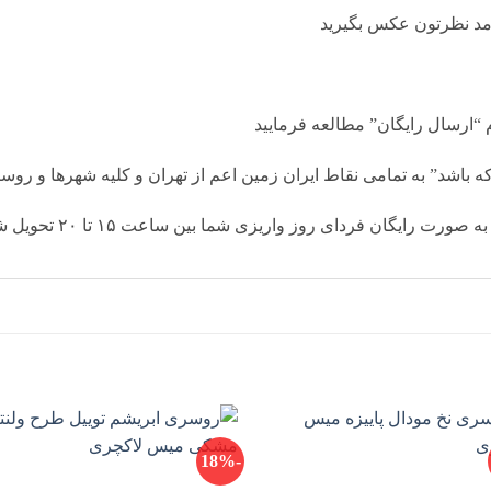
مد نظرتون عكس بگيريد
م “ارسال رایگان” مطالعه فرمایید
 باشد” به تمامى نقاط ايران زمين اعم از تهران و كليه شهرها و رو
گان فرداى روز واريزى شما بين ساعت ۱۵ تا ٢٠ تحويل شما مى شود.
-18%