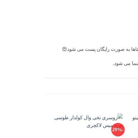
ستاها به صورت رايگان پست می شود😍
-29%
-29%