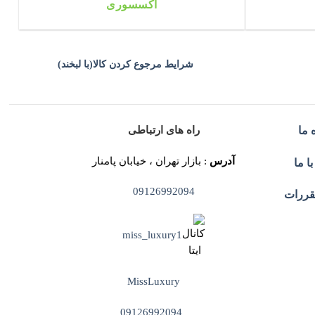
اکسسوری
شرایط مرجوع کردن کالا(با لبخند)
راه های ارتباطی
 ما
آدرس
: بازار تهران ، خیابان پامنار
ا ما
09126992094
قررات
miss_luxury1
MissLuxury
09126992094