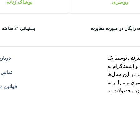
روسری
پوشاک زنانه
 رایگان در صورت مغایرت
پشتیبانی 24 ساعته
ترنتی توسط یک
درباره
هران و اینستاگرام به
تماس ب
در این سال‌ها
 و... را ارائه
قوانین م
ان محصولات به