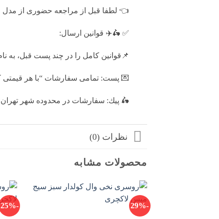
👈 لطفا قبل از مراجعه حضوری از مدل 
✅ 🛵✈️ قوانين ارسال:
📌قوانین کامل را در چند پست قبل، به نا
💌 پست: تمامى سفارشات “با هر قيمتى كه
🛵 پيك: سفارشات در محدوده شهر تهران به صورت راي
نظرات (0)
محصولات مشابه
-25%
-29%