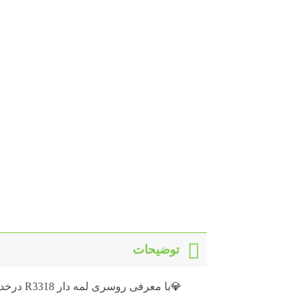
توضیحات
💎با معرفی روسری لمه دار R3318 درخدمت شما هستیم