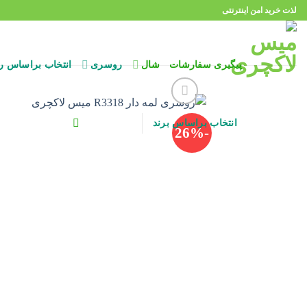
Ski
لذت خرید امن اینترنتی
t
conten
پیگیری سفارشات
شال
روسری
انتخاب براساس ر
انتخاب براساس برند
-26%