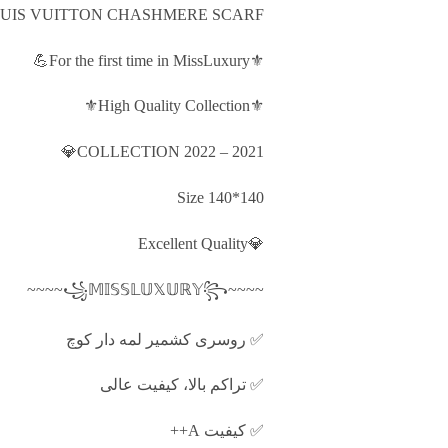
⚜️For the first time in MissLuxury💪
⚜️High Quality Collection⚜️
Size 140*140
‏💎Excellent Quality
✅ روسری کشمیر لمه دار کوچ
✅ تراکم بالا، کیفیت عالی
✅ کیفیت A++