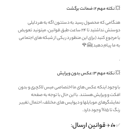
💥
نکته مهم 2: ضمانت برگشت
هنگامی که محصول رسید به دستتون اگه به هر دلیلی
دوستش نداشتید تا ۲۴ ساعت طبق قوانین، میتونید تعویض
یا مرجوع کنید (برای این منظور در یکی از شبکه های اجتماعی
به ما پیام دهید)🤗🌹
.
💥
نکته مهم 3: عکس بدون ویرایش
با وجود اینکه عکس های ما اختصاصی میس لاکچری و بدون
افکت و ویرایش هستند. با این حال با توجه به صفحه
نمایشگرهای موبایلها و دیوایس های مختلف، احتمال تغییر
رنگ تا 15% وجود دارد.
قوانين ارسال
:
✅ 🛵✈️