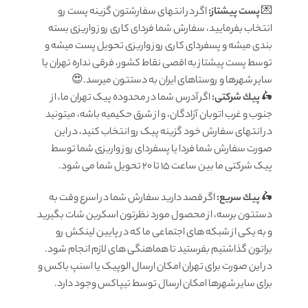
💌
پست پیشتاز:
اگر در انتهای سفارشتون گزینه پست رو
انتخاب بفرمایید، سفارش شما فردای کاری روز واریزی بسته
بندی میشه و پسفردای کاری روز واریزی تحویل پست میشه و
توسط پست پیشتاز به اقصی نقاط کشور، فرقی نداره تهران یا
سایر شهرها و روستاهای ایران به دستتون میرسد.😍
🛵
پيك شرکتی:
اگر آدرس شما در محدوده پیک تهران ما، از
جنوب و غرب اتوبان آزادگان، و از شرق حکیمیه باشه، میتونید
در انتهای سفارش خود گزینه پیک رو انتخاب کنید، در این
صورت سفارش شما فردا یا پسفردای روز واريزى شما توسط
پیک شرکتی ما بين ساعت ۱۵ تا ٢٠ تحويل شما مى شود.
🛵
پيك سریع:
اگر قصد دارید سفارش شما در اسرع وقت به
دستتون برسه، از محصول مورد نظرتون اسکرین شات بگیرید
و به یکی از شبکه های اجتماعی ما که در پایین لینکش رو
براتون گذاشتیم بفرستید تا هماهنگی های لازم انجام شود.
در این صورت برای تهران امکان ارسال الوپیک یا اسنپ باکس و
برای سایر شهرها امکان ارسال توسط تیپاکس وجود دارد.