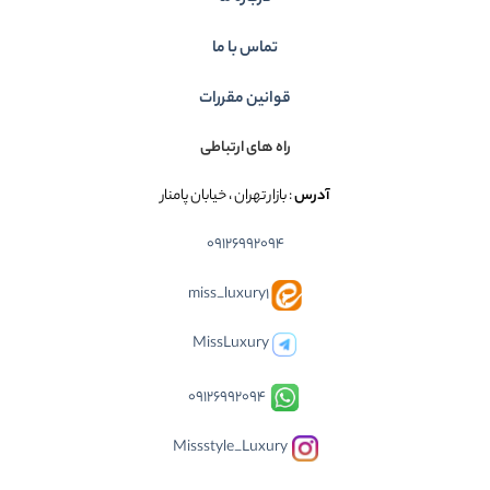
تماس با ما
قوانین مقررات
راه های ارتباطی
آدرس
: بازار تهران ، خیابان پامنار
09126992094
miss_luxury1
MissLuxury
09126992094
Missstyle_Luxury