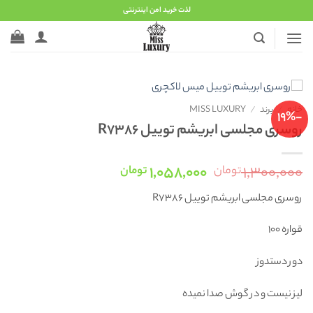
Ski
لذت خرید امن اینترنتی
t
conten
خانه
/
برند
/
MISS LUXURY
-19%
روسری مجلسی ابریشم توییل R7386
قیمت
قیمت
۱,۰۵۸,۰۰۰
۱,۳۰۰,۰۰۰
تومان
تومان
اصلی:
فعلی:
روسری مجلسی ابریشم توییل R7386
۱,۳۰۰,۰۰۰ تومان
۱,۰۵۸,۰۰۰ تومان.
بود.
قواره 100
دور دستدوز
لیز نیست و در گوش صدا نمیده