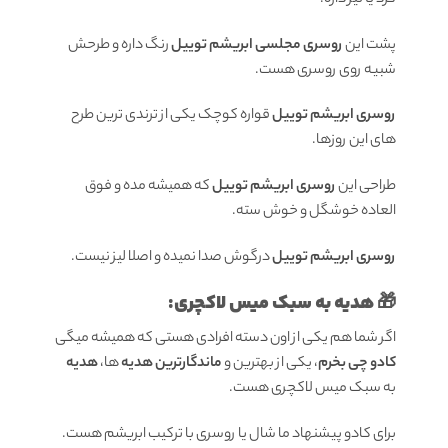
پشت این
روسری مجلسی ابریشم توییل
رنگ داره و طرحش
شبیه روی روسری هست.
روسری ابریشم توییل
قواره کوچک یکی از ترندی ترین طرح
های این روزها.
طراحی این
روسری ابریشم توییل
که همیشه مده و فوق
العاده خوشگل و خوش سته.
روسری ابریشم توییل
درگوش صدا نمیده و اصلا لیز نیست.
🎁 هدیه به سبک میس لاکچری:
اگر شما هم یکی از اون دسته افرادی هستی که همیشه میگی
کادو چی بخرم
، یکی از بهترین و
ماندگارترین هدیه
ها،
هدیه
به سبک میس لاکچری هست.
برای کادو پیشنهاد ما شال یا روسری با ترکیب ابریشم هست.