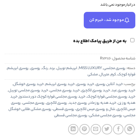
در انبار موجود نمی باشد
موجود شد، خبرم کن
به من از طریق پیامک اطلاع بده
شناسه محصول:
R7386
دسته:
روسری مجلسی
,
MISS LUXURY
,
ابریشم توییل
,
برند
,
رنگ
,
روسری
,
روسری ابریشم
,
قواره کوچک
,
کرم
,
متریال
,
مشکی
برچسب:
خرید آنلاین روسری
,
خرید روسری
,
خرید روسری ابریشم
,
خرید روسری خوشگل
,
خرید روسری عید
,
خرید روسری لاکچری
,
خرید روسری مجلسی
,
خرید روسری مجلسی توییل
,
خرید روسری مجلسی قواره کوچک
,
خرید روسری مجلسی قواره کوچک دور دستدوز
,
خرید
هدیه روز زن
,
خرید هدیه روز مادر
,
روسری جدید
,
روسری لاکچری
,
روسری مجلسی
,
روسری
میس لاکچری
,
شال و روسری میس لاکچری، روسری قسطی، روسری مشکی طلایی خوشگل
مجلسی، روسری مجلسی مشکی، روسری مجلسی قسطی