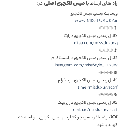
میس لاکچری اصلی
راه های ارتباط با
در:
وبسایت رسمی میس لاکچری
www.MISSLUXURY.ir
❇️❇️❇️❇️❇️
کانال رسمی میس لاکچری در ایتا
eitaa.com/miss_luxury1
❇️❇️❇️❇️❇️
کانال رسمی میس لاکچری در اینستاگرام
instagram.com/missStyle_Luxury
❇️❇️❇️❇️❇️
کانال رسمی میس لاکچری در تلگرام
t.me/missluxuryscarf
❇️❇️❇️❇️❇️
کانال رسمی میس لاکچری در روبیکا
rubika.ir/missluxuryscarf
❌❌ مراقب افراد سودجو که از نام میس لاکچری سو استفاده
کردند باشید