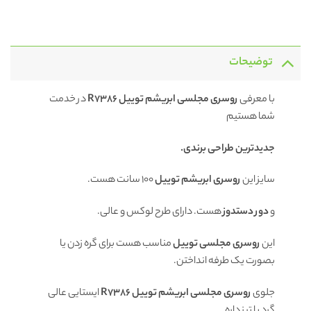
توضیحات
با معرفی
روسری
مجلسی ابریشم توییل R7386
در خدمت
شما هستیم
جدیدترین طراحی برندی.
سایز این
روسری ابریشم توییل
100 سانت هست.
و
دور دستدوز
هست. دارای طرح لوکس و عالی.
این
روسری مجلسی توییل
مناسب هست برای گره زدن یا
بصورت یک طرفه انداختن.
جلوی
روسری
مجلسی ابریشم توییل R7386
ایستایی عالی
گرد یا تیز داره.