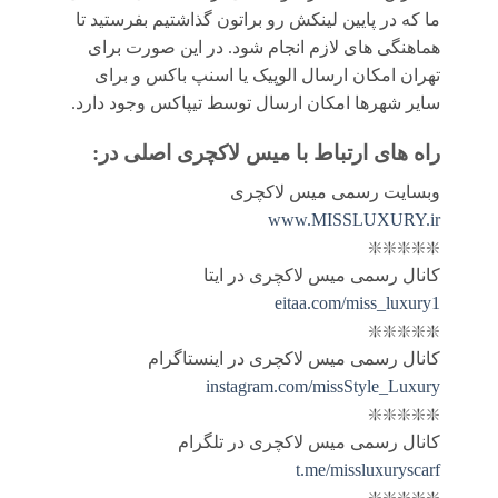
ما که در پایین لینکش رو براتون گذاشتیم بفرستید تا
هماهنگی های لازم انجام شود. در این صورت برای
تهران امکان ارسال الوپیک یا اسنپ باکس و برای
سایر شهرها امکان ارسال توسط تیپاکس وجود دارد.
راه های ارتباط با
میس لاکچری اصلی
در:
وبسایت رسمی میس لاکچری
www.MISSLUXURY.ir
❇️❇️❇️❇️❇️
کانال رسمی میس لاکچری در ایتا
eitaa.com/miss_luxury1
❇️❇️❇️❇️❇️
کانال رسمی میس لاکچری در اینستاگرام
instagram.com/missStyle_Luxury
❇️❇️❇️❇️❇️
کانال رسمی میس لاکچری در تلگرام
t.me/missluxuryscarf
❇️❇️❇️❇️❇️