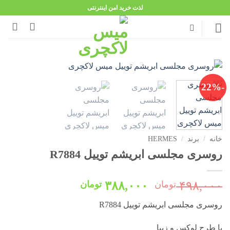
Ski
لذت خرید امن اینترنتی
t
conten
-22%
خانه
/
برند
/
HERMES
روسری مجلسی ابریشم توییل R7884
قیمت
قیمت
۴۹۸,۰۰۰
تومان
۳۸۸,۰۰۰
تومان
اصلی:
فعلی:
روسری مجلسی ابریشم توییل R7884
۴۹۸,۰۰۰ تومان
۳۸۸,۰۰۰ تومان.
بود.
با طرح لوکس و زیبا