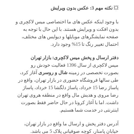
💥
نکته مهم 3: عکس بدون ویرایش
با وجود اینکه عکس های ما اختصاصی میس لاکچری و
بدون افکت و ویرایش هستند. با این حال با توجه به
صفحه نمایشگرهای موبایلها و دیوایس های مختلف،
احتمال تغییر رنگ تا 15% وجود دارد.
دفتر ارسال و پخش میس لاکچری: بازار تهران
میس لاکچری از سال 1396 فعالیت خودش رو
بصورت تخصصی در زمینه
شال و روسری
آغاز کرد،
طی سالها فروشگاه حضوری در بازار تهران، واقع در
پاساژ رضا 15 خرداد، پاساژ دلگشا 15 خرداد، پاساژ
رضا مروی و هدیش مال واقع در منطقه هروی تهران
داشت. اما با آغاز کرونا در حال حاضر فقط بصورت
اینترنتی در خدمت شما هستیم.
آدرس دفتر پخش و ارسال ما واقع در بازار تهران،
خیابان پامنار، کوچه صوفیانی پلاک 5 می باشد.