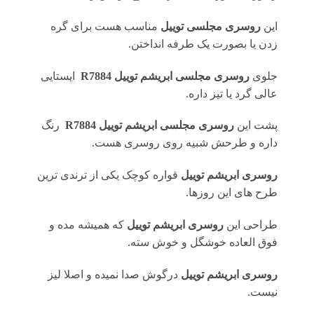
این
روسری مجلسی توییل
مناسب هست برای گره
زدن یا بصورت یک طرفه انداختن.
جلوی
روسری
مجلسی ابریشم توییل R7884
ایستایی
عالی گرد یا تیز داره.
پشت این
روسری
مجلسی ابریشم توییل R7884
رنگ
داره و طرحش شبیه روی روسری هست.
روسری ابریشم توییل
قواره کوچک یکی از ترندی ترین
طرح های این روزها.
طراحی این
روسری ابریشم توییل
که همیشه مده و
فوق العاده خوشگل و خوش سته.
روسری ابریشم توییل
درگوش صدا نمیده و اصلا لیز
نیست.