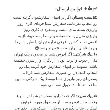
✅ 🛵✈️
قوانين ارسال
:
💌
پست پیشتاز:
اگر در انتهای سفارشتون گزینه پست
رو انتخاب بفرمایید، سفارش شما فردای کاری روز
واریزی بسته بندی میشه و پسفردای کاری روز
واریزی تحویل پست میشه و توسط پست پیشتاز به
اقصی نقاط کشور، فرقی نداره تهران یا سایر شهرها
و روستاهای ایران به دستتون میرسد.😍
🛵
پيك شرکتی:
اگر آدرس شما در محدوده پیک تهران
ما، از جنوب و غرب اتوبان آزادگان، و از شرق حکیمیه
باشه، میتونید در انتهای سفارش خود گزینه پیک رو
انتخاب کنید، در این صورت سفارش شما فردا یا
پسفردای روز واريزى شما توسط پیک شرکتی ما بين
ساعت ۱۵ تا ٢٠ تحويل شما مى شود.
🛵
پيك سریع:
اگر قصد دارید سفارش شما در اسرع
وقت به دستتون برسه، از محصول مورد نظرتون
اسکرین شات بگیرید و به یکی از شبکه های اجتماعی