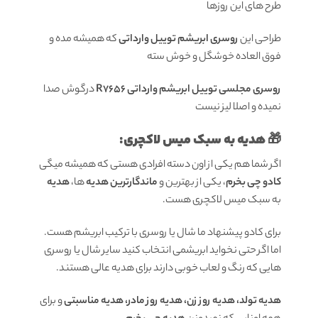
طرح های این روزها
طراحی این
روسری ابریشم توییل
وارداتی
که همیشه مده و
فوق العاده خوشگل و خوش سته
روسری مجلسی توییل ابریشم وارداتی R7656
درگوش صدا
نمیده و اصلا لیز نیست
🎁 هدیه به سبک میس لاکچری:
اگر شما هم یکی از اون دسته افرادی هستی که همیشه میگی
کادو چی بخرم
، یکی از بهترین و
ماندگارترین هدیه
ها،
هدیه
به سبک میس لاکچری هست.
برای کادو پیشنهاد ما شال یا روسری با ترکیب ابریشم هست.
اما اگر حتی نخواید ابریشمی انتخاب کنید سایر شال یا روسری
هایی که رنگ و لعاب خوبی دارند برای هدیه عالی هستند.
هدیه تولد، هدیه روز زن، هدیه روز مادر، هدیه مناسبتی
و برای