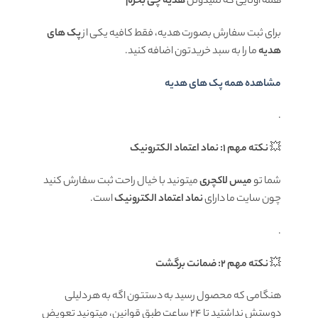
همه اونایی که نمیدونن
هدیه چی بخرم
برای ثبت سفارش بصورت هدیه، فقط کافیه یکی از
پک های
هدیه
ما را به سبد خریدتون اضافه کنید.
مشاهده همه پک های هدیه
.
💥
نکته مهم 1: نماد اعتماد الکترونیک
شما تو
میس لاکچری
میتونید با خیال راحت ثبت سفارش کنید
چون سایت ما دارای
نماد اعتماد الکترونیک
است.
.
💥
نکته مهم 2: ضمانت برگشت
هنگامی که محصول رسید به دستتون اگه به هر دلیلی
دوستش نداشتید تا ۲۴ ساعت طبق قوانین، میتونید تعویض