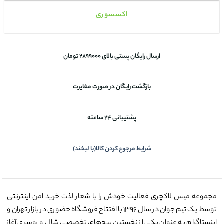
اکسسوری
ارسال رایگان پستی بالای 2899000 تومان
بازگشت رایگان در صورت مغایرت
پشتیبانی 24 ساعته
شرایط مرجوع کردن کالا(با لبخند)
مجموعه میس لاکچری فعالیت خودش را با شعار لذت خرید امن اینترنتی
توسط یک تیم جوان در سال ۱۳۹۶ با افتتاح فروشگاه حضوری در بازار تهران و
اینستاگرام به عنوان یکی از نخستین پیج‌های تخصصی شال و روسری آغاز