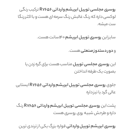
روسری
مجلسی توییل ابریشم وارداتی R7656
ترکیب رنگی
لوکسی داره که رنگ غالبش رنگ سرمه ای هست و با اکثر رنگا
ست میشه.
سایز این
روسری توییل ابریشم
140سانت هست.
و
دور دستدوز صنعتی
هست.
این
روسری مجلسی توییل
مناسب هست برای گره زدن یا
بصورت یک طرفه انداختن
جلوی
روسری
مجلسی توییل ابریشم وارداتی R7656
ایستایی
عالی گرد یا تیز داره
پشت این
روسری مجلسی توییل ابریشم وارداتی R7656
رنگ
داره و طرحش شبیه روی روسری هست
روسری ابریشم توییل
وارداتی
قواره بزرگ یکی از ترندی ترین