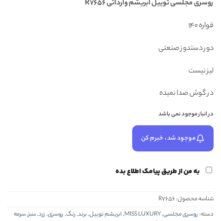
روسری
مجلسی توییل ابریشم وارداتی R7656
۵۸۸,۰۰۰ تومان
۴۴۸,۰۰۰ تومان.
بود.
قواره 140
دور دستدوز صنعتی
لیز نیست
در گوش صدا نمیده
در انبار موجود نمی باشد
موجود شد، خبرم کن
به من از طریق پیامک اطلاع بده
شناسه محصول:
R7656
دسته:
روسری مجلسی
,
MISS LUXURY
,
ابریشم توییل
,
برند
,
رنگ
,
روسری
,
زرد
,
سبز
,
سرمه