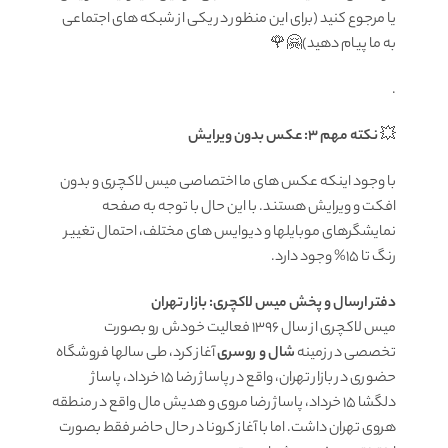
یا مرجوع کنید (برای این منظور در یکی از شبکه های اجتماعی
به ما پیام دهید)🤗🌹
.
💥
نکته مهم 3: عکس بدون ویرایش
با وجود اینکه عکس های ما اختصاصی میس لاکچری و بدون
افکت و ویرایش هستند. با این حال با توجه به صفحه
نمایشگرهای موبایلها و دیوایس های مختلف، احتمال تغییر
رنگ تا 15% وجود دارد.
دفتر ارسال و پخش میس لاکچری: بازار تهران
میس لاکچری از سال 1396 فعالیت خودش رو بصورت
تخصصی در زمینه
شال و روسری
آغاز کرد، طی سالها فروشگاه
حضوری در بازار تهران، واقع در پاساژ رضا 15 خرداد، پاساژ
دلگشا 15 خرداد، پاساژ رضا مروی و هدیش مال واقع در منطقه
هروی تهران داشت. اما با آغاز کرونا در حال حاضر فقط بصورت