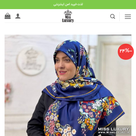
Ski
لذت خرید امن اینترنتی
t
conten
-24%