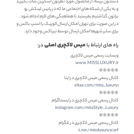
دستتون برسه، از محصول مورد نظرتون اسکرین شات بگیرید
و به یکی از شبکه های اجتماعی ما که در پایین لینکش رو
براتون گذاشتیم بفرستید تا هماهنگی های لازم انجام شود.
در این صورت برای تهران امکان ارسال الوپیک یا اسنپ باکس و
برای سایر شهرها امکان ارسال توسط تیپاکس وجود دارد.
میس لاکچری اصلی
راه های ارتباط با
در:
وبسایت رسمی میس لاکچری
www.MISSLUXURY.ir
❇️❇️❇️❇️❇️
کانال رسمی میس لاکچری در ایتا
eitaa.com/miss_luxury1
❇️❇️❇️❇️❇️
کانال رسمی میس لاکچری در اینستاگرام
instagram.com/missStyle_Luxury
❇️❇️❇️❇️❇️
کانال رسمی میس لاکچری در تلگرام
t.me/missluxuryscarf