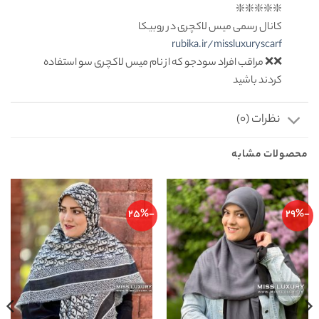
❇️❇️❇️❇️❇️
کانال رسمی میس لاکچری در روبیکا
rubika.ir/missluxuryscarf
❌❌ مراقب افراد سودجو که از نام میس لاکچری سو استفاده
کردند باشید
نظرات (0)
محصولات مشابه
-25%
-29%