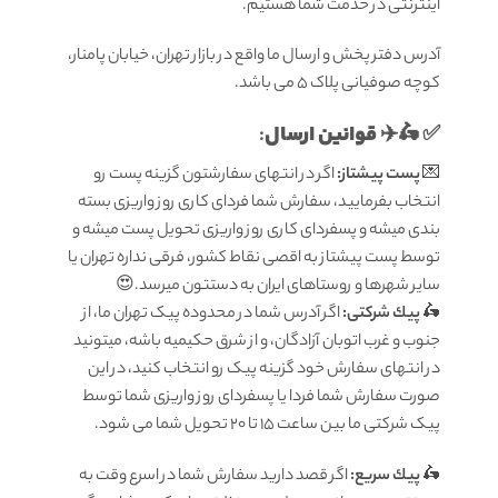
اینترنتی در خدمت شما هستیم.
آدرس دفتر پخش و ارسال ما واقع در بازار تهران، خیابان پامنار،
کوچه صوفیانی پلاک 5 می باشد.
قوانين ارسال
:
✅ 🛵✈️
💌
پست پیشتاز:
اگر در انتهای سفارشتون گزینه پست رو
انتخاب بفرمایید، سفارش شما فردای کاری روز واریزی بسته
بندی میشه و پسفردای کاری روز واریزی تحویل پست میشه و
توسط پست پیشتاز به اقصی نقاط کشور، فرقی نداره تهران یا
سایر شهرها و روستاهای ایران به دستتون میرسد.😍
🛵
پيك شرکتی:
اگر آدرس شما در محدوده پیک تهران ما، از
جنوب و غرب اتوبان آزادگان، و از شرق حکیمیه باشه، میتونید
در انتهای سفارش خود گزینه پیک رو انتخاب کنید، در این
صورت سفارش شما فردا یا پسفردای روز واريزى شما توسط
پیک شرکتی ما بين ساعت ۱۵ تا ٢٠ تحويل شما مى شود.
🛵
پيك سریع:
اگر قصد دارید سفارش شما در اسرع وقت به