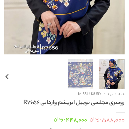
خانه
/
برند
/
MISS LUXURY
روسری مجلسی توییل ابریشم وارداتی R7656
قیمت
قیمت
۴۴۸,۰۰۰
۵۸۸,۰۰۰
تومان
تومان
اصلی:
فعلی: