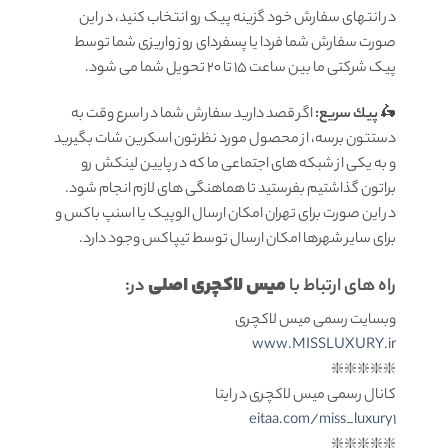
در انتهای سفارش خود گزینه پیک رو انتخاب کنید، در این
صورت سفارش شما فردا یا پسفردای روز واريزى شما توسط
پیک شرکتی ما بين ساعت ۱۵ تا ٢٠ تحويل شما مى شود.
🛵
پيك سریع:
اگر قصد دارید سفارش شما در اسرع وقت به
دستتون برسه، از محصول مورد نظرتون اسکرین شات بگیرید
و به یکی از شبکه های اجتماعی ما که در پایین لینکش رو
براتون گذاشتیم بفرستید تا هماهنگی های لازم انجام شود.
در این صورت برای تهران امکان ارسال الوپیک یا اسنپ باکس و
برای سایر شهرها امکان ارسال توسط تیپاکس وجود دارد.
میس لاکچری اصلی
راه های ارتباط با
در:
وبسایت رسمی میس لاکچری
www.MISSLUXURY.ir
❇️❇️❇️❇️❇️
کانال رسمی میس لاکچری در ایتا
eitaa.com/miss_luxury1
❇️❇️❇️❇️❇️