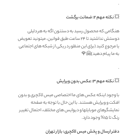
.
💥
نکته مهم 2: ضمانت برگشت
هنگامی که محصول رسید به دستتون اگه به هر دلیلی
دوستش نداشتید تا ۲۴ ساعت طبق قوانین، میتونید تعویض
یا مرجوع کنید (برای این منظور در یکی از شبکه های اجتماعی
به ما پیام دهید)🤗🌹
.
💥
نکته مهم 3: عکس بدون ویرایش
با وجود اینکه عکس های ما اختصاصی میس لاکچری و بدون
افکت و ویرایش هستند. با این حال با توجه به صفحه
نمایشگرهای موبایلها و دیوایس های مختلف، احتمال تغییر
رنگ تا 15% وجود دارد.
دفتر ارسال و پخش میس لاکچری: بازار تهران