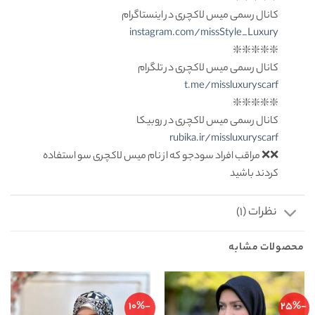
کانال رسمی میس لاکچری در اینستاگرام
instagram.com/missStyle_Luxury
❇️❇️❇️❇️❇️
کانال رسمی میس لاکچری در تلگرام
t.me/missluxuryscarf
❇️❇️❇️❇️❇️
کانال رسمی میس لاکچری در روبیکا
rubika.ir/missluxuryscarf
❌❌ مراقب افراد سودجو که از نام میس لاکچری سو استفاده
کردند باشید
نظرات (1)
محصولات مشابه
-10%
-25%