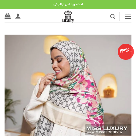
Ski
لذت خرید امن اینترنتی
t
conten
-24%