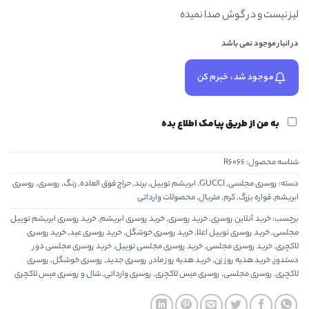
لیز نیست و در گوش صدا نمیده
در انبار موجود نمی باشد
موجود شد، خبرم کن
به من از طریق پیامک اطلاع بده
شناسه محصول:
R6066
دسته:
روسری مجلسی
,
GUCCI
,
ابریشم توییل
,
برند
,
حراج فوق العاده
,
رنگ
,
روسری
,
روسری
ابریشم
,
قواره بزرگ
,
کرم
,
متریال
,
محصولات وارداتی
برچسب:
خرید آنلاین روسری
,
خرید روسری
,
خرید روسری ابریشم
,
خرید روسری ابریشم توییل
مجلسی
,
خرید روسری توییل اعلا
,
خرید روسری خوشگل
,
خرید روسری عید
,
خرید روسری
لاکچری
,
خرید روسری مجلسی
,
خرید روسری مجلسی توییل
,
خرید روسری مجلسی دور
دستدوز
,
خرید هدیه روز زن
,
خرید هدیه روز مادر
,
روسری جدید
,
روسری خوشگل
,
روسری
لاکچری
,
روسری مجلسی
,
روسری میس لاکچری
,
روسری وارداتی
,
شال و روسری میس لاکچری