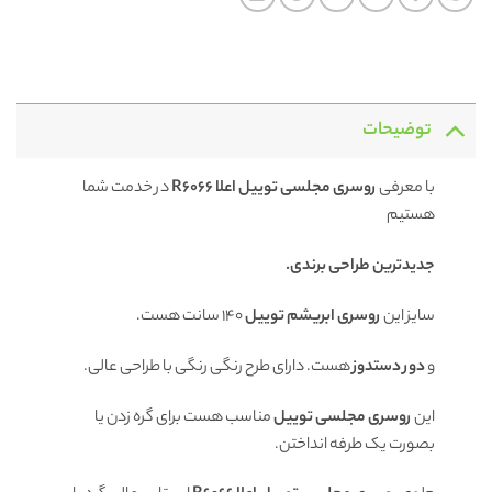
توضیحات
با معرفی
روسری
مجلسی توییل اعلا R6066
در خدمت شما
هستیم
جدیدترین طراحی برندی.
سایز این
روسری ابریشم توییل
140 سانت هست.
و
دور دستدوز
هست. دارای طرح رنگی رنگی با طراحی عالی.
این
روسری مجلسی توییل
مناسب هست برای گره زدن یا
بصورت یک طرفه انداختن.