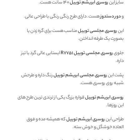
سایز این
روسری ابریشم توییل
140 سانت هست.
و
دور دستدوز
هست. دارای طرح رنگی رنگی با طراحی عالی.
این
روسری مجلسی توییل
مناسب هست برای گره زدن یا
بصورت یک طرفه انداختن.
جلوی
روسری
مجلسی توییل R7751
ایستایی عالی گرد یا تیز
داره.
پشت این
روسری مجلسی ابریشم توییل
رنگ داره و طرحش
شبیه روی روسری هست.
روسری ابریشم توییل
قواره بزرگ یکی از ترندی ترین طرح های
این روزها.
طراحی این
روسری ابریشم توییل
که همیشه مده و فوق
العاده خوشگل و خوش سته.