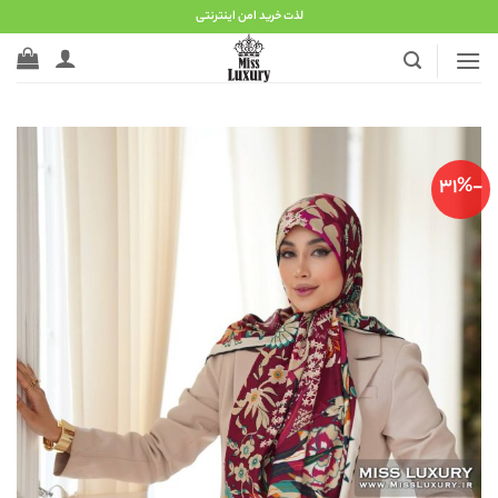
Ski
لذت خرید امن اینترنتی
t
conten
-31%