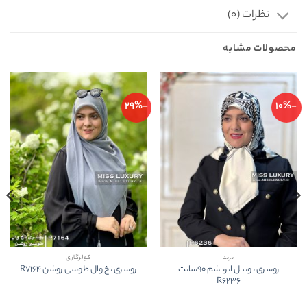
نظرات (0)
محصولات مشابه
-29%
-10%
برند
کولرگازی
روسری توییل ابریشم 90سانت
روسری نخ وال طوسی روشن R7164
R6236