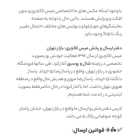
با وجود اینکه عکس های ما اختصاصی میس لاکچری و بدون
افکت و ویرایش هستند. با این حال با توجه به صفحه
نمایشگرهای موبایلها و دیوایس های مختلف، احتمال تغییر
رنگ تا 15% وجود دارد.
دفتر ارسال و پخش میس لاکچری: بازار تهران
میس لاکچری از سال 1396 فعالیت خودش رو بصورت
تخصصی در زمینه
شال و روسری
آغاز کرد، طی سالها فروشگاه
حضوری در بازار تهران، واقع در پاساژ رضا 15 خرداد، پاساژ
دلگشا 15 خرداد، پاساژ رضا مروی و هدیش مال واقع در منطقه
هروی تهران داشت. اما با آغاز کرونا در حال حاضر فقط بصورت
اینترنتی در خدمت شما هستیم.
آدرس دفتر پخش و ارسال ما واقع در بازار تهران، خیابان پامنار،
کوچه صوفیانی پلاک 5 می باشد.
قوانين ارسال
:
✅ 🛵✈️