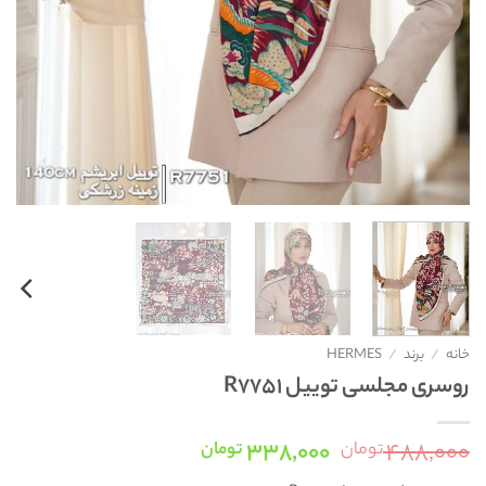
خانه
/
برند
/
HERMES
روسری مجلسی توییل R7751
قیمت
قیمت
۳۳۸,۰۰۰
۴۸۸,۰۰۰
تومان
تومان
اصلی:
فعلی: