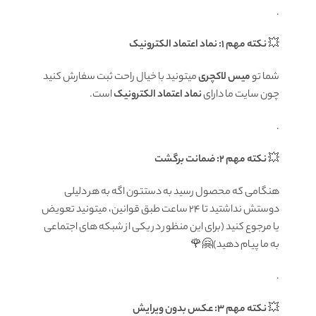
.
💥
نکته مهم 1: نماد اعتماد الکترونیک
شما تو
میس لاکچری
میتونید با خیال راحت ثبت سفارش کنید
چون سایت ما دارای
نماد اعتماد الکترونیک
است.
.
💥
نکته مهم 2: ضمانت برگشت
هنگامی که محصول رسید به دستتون اگه به هر دلیلی
دوستش نداشتید تا ۲۴ ساعت طبق قوانین، میتونید تعویض
یا مرجوع کنید (برای این منظور در یکی از شبکه های اجتماعی
به ما پیام دهید)🤗🌹
.
💥
نکته مهم 3: عکس بدون ویرایش