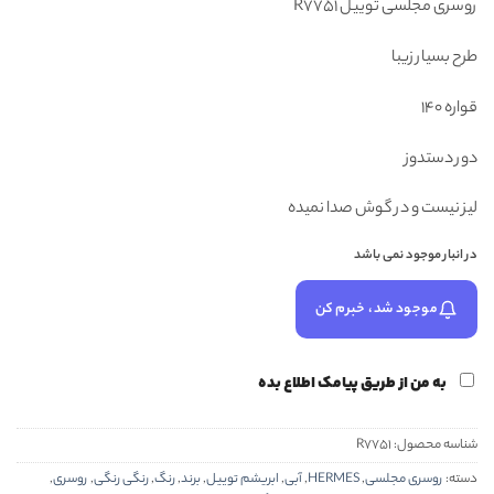
روسری مجلسی توییل R7751
۴۸۸,۰۰۰ تومان
۳۳۸,۰۰۰ تومان.
بود.
طرح بسیار زیبا
قواره 140
دور دستدوز
لیز نیست و در گوش صدا نمیده
در انبار موجود نمی باشد
موجود شد، خبرم کن
به من از طریق پیامک اطلاع بده
شناسه محصول:
R7751
دسته:
روسری مجلسی
,
HERMES
,
آبی
,
ابریشم توییل
,
برند
,
رنگ
,
رنگی رنگی
,
روسری
,