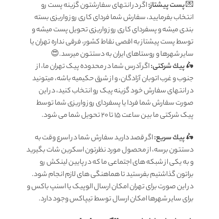
💌
پست پیشتاز:
اگر در انتهای سفارشتون گزینه پست رو
انتخاب بفرمایید، سفارش شما فردای کاری روز واریزی بسته
بندی میشه و پسفردای کاری روز واریزی تحویل پست میشه و
توسط پست پیشتاز به اقصی نقاط کشور، فرقی نداره تهران یا
سایر شهرها و روستاهای ایران به دستتون میرسد.😍
🛵
پيك شرکتی:
اگر آدرس شما در محدوده پیک تهران ما، از
جنوب و غرب اتوبان آزادگان، و از شرق حکیمیه باشه، میتونید
در انتهای سفارش خود گزینه پیک رو انتخاب کنید، در این
صورت سفارش شما فردا یا پسفردای روز واريزى شما توسط
پیک شرکتی ما بين ساعت ۱۵ تا ٢٠ تحويل شما مى شود.
🛵
پيك سریع:
اگر قصد دارید سفارش شما در اسرع وقت به
دستتون برسه، از محصول مورد نظرتون اسکرین شات بگیرید
و به یکی از شبکه های اجتماعی ما که در پایین لینکش رو
براتون گذاشتیم بفرستید تا هماهنگی های لازم انجام شود.
در این صورت برای تهران امکان ارسال الوپیک یا اسنپ باکس و
برای سایر شهرها امکان ارسال توسط تیپاکس وجود دارد.