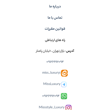
درباره ما
تماس با ما
قوانین مقررات
راه های ارتباطی
آدرس
: بازار تهران ، خیابان پامنار
09126992094
miss_luxury1
MissLuxury
09126992094
Missstyle_Luxury