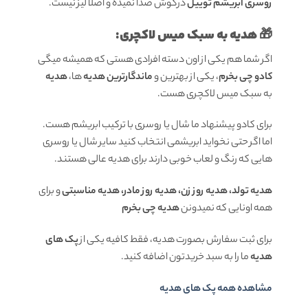
روسری ابریشم توییل
درگوش صدا نمیده و اصلا لیز نیست.
🎁 هدیه به سبک میس لاکچری:
اگر شما هم یکی از اون دسته افرادی هستی که همیشه میگی
کادو چی بخرم
، یکی از بهترین و
ماندگارترین هدیه
ها،
هدیه
به سبک میس لاکچری هست.
برای کادو پیشنهاد ما شال یا روسری با ترکیب ابریشم هست.
اما اگر حتی نخواید ابریشمی انتخاب کنید سایر شال یا روسری
هایی که رنگ و لعاب خوبی دارند برای هدیه عالی هستند.
هدیه تولد، هدیه روز زن، هدیه روز مادر، هدیه مناسبتی
و برای
همه اونایی که نمیدونن
هدیه چی بخرم
برای ثبت سفارش بصورت هدیه، فقط کافیه یکی از
پک های
هدیه
ما را به سبد خریدتون اضافه کنید.
مشاهده همه پک های هدیه