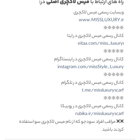
میس لاکچری اصلی
راه های ارتباط با
در:
وبسایت رسمی میس لاکچری
www.MISSLUXURY.ir
❇️❇️❇️❇️❇️
کانال رسمی میس لاکچری در ایتا
eitaa.com/miss_luxury1
❇️❇️❇️❇️❇️
کانال رسمی میس لاکچری در اینستاگرام
instagram.com/missStyle_Luxury
❇️❇️❇️❇️❇️
کانال رسمی میس لاکچری در تلگرام
t.me/missluxuryscarf
❇️❇️❇️❇️❇️
کانال رسمی میس لاکچری در روبیکا
rubika.ir/missluxuryscarf
❌❌ مراقب افراد سودجو که از نام میس لاکچری سو استفاده
کردند باشید