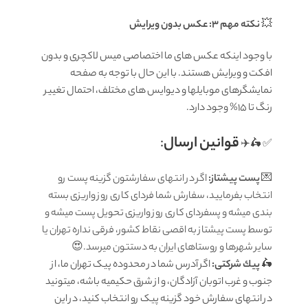
💥
نکته مهم 3: عکس بدون ویرایش
با وجود اینکه عکس های ما اختصاصی میس لاکچری و بدون
افکت و ویرایش هستند. با این حال با توجه به صفحه
نمایشگرهای موبایلها و دیوایس های مختلف، احتمال تغییر
رنگ تا 15% وجود دارد.
قوانين ارسال
:
✅ 🛵✈️
💌
پست پیشتاز:
اگر در انتهای سفارشتون گزینه پست رو
انتخاب بفرمایید، سفارش شما فردای کاری روز واریزی بسته
بندی میشه و پسفردای کاری روز واریزی تحویل پست میشه و
توسط پست پیشتاز به اقصی نقاط کشور، فرقی نداره تهران یا
سایر شهرها و روستاهای ایران به دستتون میرسد.😍
🛵
پيك شرکتی:
اگر آدرس شما در محدوده پیک تهران ما، از
جنوب و غرب اتوبان آزادگان، و از شرق حکیمیه باشه، میتونید
در انتهای سفارش خود گزینه پیک رو انتخاب کنید، در این