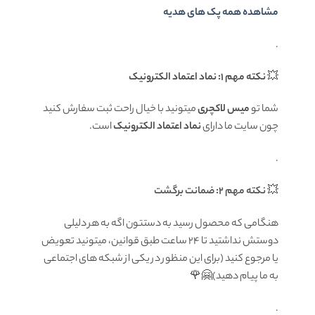
مشاهده همه پک های هدیه
.
💥
نکته مهم 1: نماد اعتماد الکترونیک
شما تو
میس لاکچری
میتونید با خیال راحت ثبت سفارش کنید
چون سایت ما دارای
نماد اعتماد الکترونیک
است.
.
💥
نکته مهم 2: ضمانت برگشت
هنگامی که محصول رسید به دستتون اگه به هر دلیلی
دوستش نداشتید تا ۲۴ ساعت طبق قوانین، میتونید تعویض
یا مرجوع کنید (برای این منظور در یکی از شبکه های اجتماعی
به ما پیام دهید)🤗🌹
.