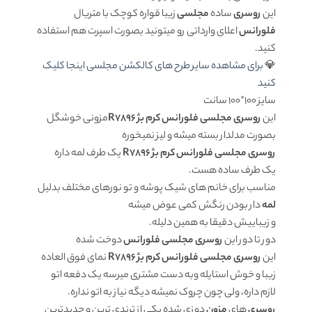
این
روسری
ساده
مجلسی
زیبا قواره کوچک با متریال
فلورانس
اعلای وارداتی رو میتونید بصورت اسپرت هم استفاده
کنید.
💎
برای مشاهده سایر طرح های کالکشن مجلسی اینجا کلیک
کنید
سایز 100*100 سانت
این
روسری مجلسی فلورانس کرم بژ R7896
مزونی خوشگل
بصورت مدلدار بسته میشه و لیز نمیخوره
روسری مجلسی فلورانس کرم بژ R7896
یک طرف لمه داره
یک طرف ساده هست.
مناسب برای خانم های شیک پوشه و تو نورهای مختلف بدلیل
لمه
دار بودن رنگش کمی عوض میشه
و زیباییش دقیقا به همین دلیله.
دور تا دور این
روسری مجلسی فلورانس
دوخت شده
این
روسری مجلسی فلورانس کرم بژ R7896
نمای فوق العاده
زیبا و خوش استایله وبه دست مشتری میرسه یک دفعه اتو
لازم داره، ولی چون چروک نمیشه دیگه نیاز به اتو نداره.
روسری
های
مزون
دوزی شده یکی از ترندی ترین و جدیدترین