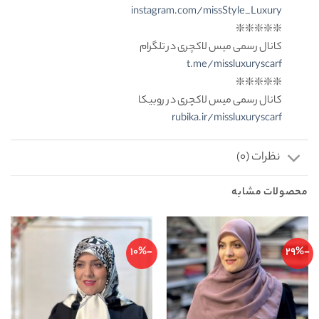
instagram.com/missStyle_Luxury
❇️❇️❇️❇️❇️
کانال رسمی میس لاکچری در تلگرام
t.me/missluxuryscarf
❇️❇️❇️❇️❇️
کانال رسمی میس لاکچری در روبیکا
rubika.ir/missluxuryscarf
نظرات (0)
محصولات مشابه
-10%
-29%