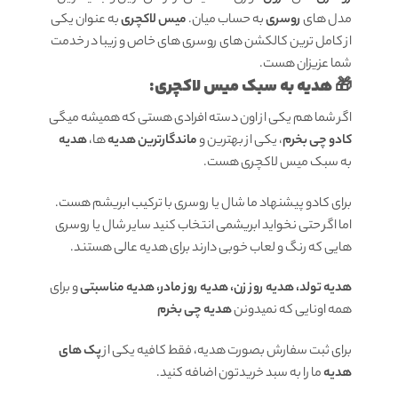
مدل های
روسری
به حساب میان.
میس لاکچری
به عنوان یکی
از کامل ترین کالکشن های روسری های خاص و زیبا در خدمت
شما عزیزان هست.
🎁 هدیه به سبک میس لاکچری:
اگر شما هم یکی از اون دسته افرادی هستی که همیشه میگی
کادو چی بخرم
، یکی از بهترین و
ماندگارترین هدیه
ها،
هدیه
به سبک میس لاکچری هست.
برای کادو پیشنهاد ما شال یا روسری با ترکیب ابریشم هست.
اما اگر حتی نخواید ابریشمی انتخاب کنید سایر شال یا روسری
هایی که رنگ و لعاب خوبی دارند برای هدیه عالی هستند.
هدیه تولد، هدیه روز زن، هدیه روز مادر، هدیه مناسبتی
و برای
همه اونایی که نمیدونن
هدیه چی بخرم
برای ثبت سفارش بصورت هدیه، فقط کافیه یکی از
پک های
هدیه
ما را به سبد خریدتون اضافه کنید.