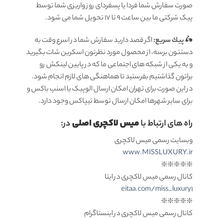
صورت سفارش شما فردا یا پسفردای روز واريزى شما توسط
پیک شرکتی ما بين ساعت 9 تا 17 تحويل شما مى شود.
🛵
پيك سریع:
اگر قصد دارید سفارش شما در اسرع وقت به
دستتون برسه، از محصول مورد نظرتون اسکرین شات بگیرید
و به یکی از شبکه های اجتماعی ما که در پایین لینکش رو
براتون گذاشتیم بفرستید تا هماهنگی های لازم انجام شود.
در این صورت برای تهران امکان ارسال الوپیک یا اسنپ باکس و
برای سایر شهرها امکان ارسال توسط تیپاکس وجود دارد.
میس لاکچری اصلی
راه های ارتباط با
در:
وبسایت رسمی میس لاکچری
www.MISSLUXURY.ir
❇️❇️❇️❇️❇️
کانال رسمی میس لاکچری در ایتا
eitaa.com/miss_luxury1
❇️❇️❇️❇️❇️
کانال رسمی میس لاکچری در اینستاگرام