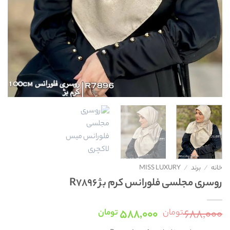
خانه
/
برند
/
MISS LUXURY
روسری مجلسی فلورانس کرم بژ R7896
قیمت
قیمت
۵۸۸,۰۰۰
۶۸۸,۰۰۰
تومان
تومان
اصلی:
فعلی: