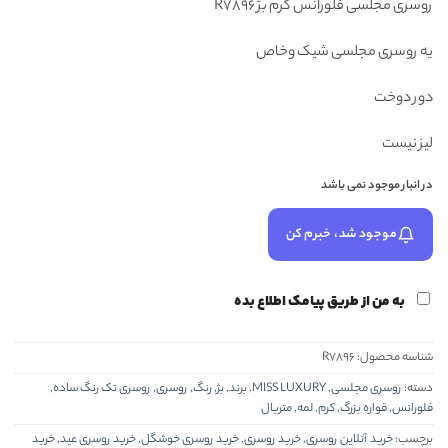
روسری مجلسی فلورانس کرم بژ R7896
۶۸۸,۰۰۰ تومان
۵۸۸,۰۰۰ تومان.
بود.
یه روسری مجلسی شیک وخاص
دور دوخت
لیز نیست
در انبار موجود نمی باشد
موجود شد، خبرم کن
به من از طریق پیامک اطلاع بده
شناسه محصول:
R7896
دسته:
روسری مجلسی
,
MISS LUXURY
,
برند
,
بژ
,
رنگ
,
روسری
,
روسری تک رنگ ساده
,
فلورانس
,
قواره بزرگ
,
کرم
,
لمه
,
متریال
برچسب:
خرید آنلاین روسری
,
خرید روسری
,
خرید روسری خوشگل
,
خرید روسری عید
,
خرید