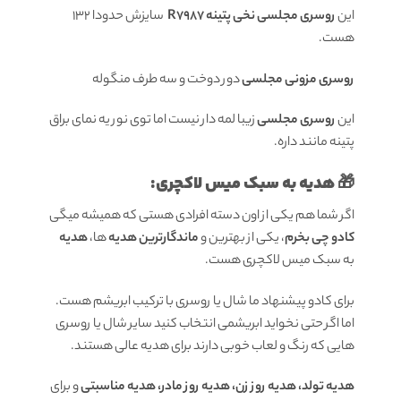
این
روسری مجلسی نخی پتینه R7987
سایزش حدودا 132
هست.
روسری مزونی مجلسی
دور دوخت و سه طرف منگوله
این
روسری مجلسی
زیبا لمه دار نیست اما توی نور یه نمای براق
پتینه مانند داره.
🎁 هدیه به سبک میس لاکچری:
اگر شما هم یکی از اون دسته افرادی هستی که همیشه میگی
کادو چی بخرم
، یکی از بهترین و
ماندگارترین هدیه
ها،
هدیه
به سبک میس لاکچری هست.
برای کادو پیشنهاد ما شال یا روسری با ترکیب ابریشم هست.
اما اگر حتی نخواید ابریشمی انتخاب کنید سایر شال یا روسری
هایی که رنگ و لعاب خوبی دارند برای هدیه عالی هستند.
هدیه تولد، هدیه روز زن، هدیه روز مادر، هدیه مناسبتی
و برای