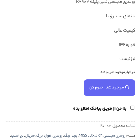
روسری مجلسی نخی پتینه R7987
۳۵۸,۰۰۰ تومان
۲۹۸,۰۰۰ تومان.
بود.
با نمای بسیار زیبا
کیفیت عالی
قواره 132
لیز نیست
در انبار موجود نمی باشد
موجود شد، خبرم کن
به من از طریق پیامک اطلاع بده
شناسه محصول:
R7987
دسته:
روسری مجلسی
,
MISS LUXURY
,
برند
,
رنگ
,
روسری
,
قواره بزرگ
,
متریال
,
نخ اسلپ
,