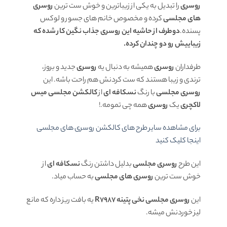
روسری
را تبدیل به یکی از زیباترین و خوش ست ترین
روسری
های مجلسی
کرده و مخصوص خانم های جسور و لوکس
پسنده.
دوطرف از حاشیه این روسری جذاب نگین کار شده که
زیباییش رو دو چندان کرده.
طرفداران
روسری
همیشه به دنبال یه
روسری
جدید و بروز،
ترندی و زیبا هستند که ست کردنش هم راحت باشه. این
روسری مجلسی
با رنگ
نسکافه ای
از
کالکشن مجلسی میس
لاکچری
یک
روسری
همه چی تمومه.!
برای مشاهده سایر طرح های کالکشن روسری های مجلسی
اینجا کلیک کنید
این طرح
روسری مجلسی
بدلیل داشتن رنگ
نسکافه ای
از
خوش ست ترین
روسری های مجلسی
به حساب میاد.
این
روسری مجلسی نخی پتینه R7987
یه بافت ریز داره که مانع
لیز خوردنش میشه.