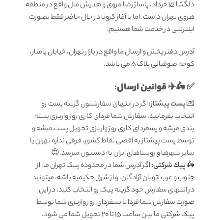
دلگشا 15 خرداد، پاساژ رضا مروی و هدیش مال واقع در منطقه
هروی تهران داشت. اما با آغاز کرونا در حال حاضر فقط بصورت
اینترنتی در خدمت شما هستیم.
آدرس دفتر پخش و ارسال ما واقع در بازار تهران، خیابان پامنار،
کوچه صوفیانی پلاک 5 می باشد.
قوانين ارسال
:
✅ 🛵✈️
💌
پست پیشتاز:
اگر در انتهای سفارشتون گزینه پست رو
انتخاب بفرمایید، سفارش شما فردای کاری روز واریزی بسته
بندی میشه و پسفردای کاری روز واریزی تحویل پست میشه و
توسط پست پیشتاز به اقصی نقاط کشور، فرقی نداره تهران یا
سایر شهرها و روستاهای ایران به دستتون میرسد.😍
🛵
پيك شرکتی:
اگر آدرس شما در محدوده پیک تهران ما، از
جنوب و غرب اتوبان آزادگان، و از شرق حکیمیه باشه، میتونید
در انتهای سفارش خود گزینه پیک رو انتخاب کنید، در این
صورت سفارش شما فردا یا پسفردای روز واريزى شما توسط
پیک شرکتی ما بين ساعت ۱۵ تا ٢٠ تحويل شما مى شود.