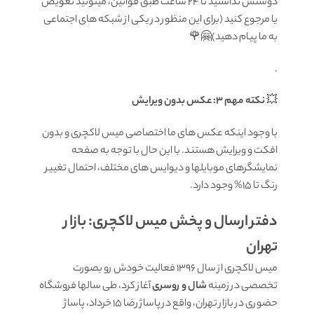
دوستش نداشتید تا ۲۴ ساعت طبق قوانین، میتونید تعویض
یا مرجوع کنید (برای این منظور در یکی از شبکه های اجتماعی
به ما پیام دهید)🤗🌹
.
💥
نکته مهم 3: عکس بدون ویرایش
با وجود اینکه عکس های ما اختصاصی میس لاکچری و بدون
افکت و ویرایش هستند. با این حال با توجه به صفحه
نمایشگرهای موبایلها و دیوایس های مختلف، احتمال تغییر
رنگ تا 15% وجود دارد.
دفتر ارسال و پخش میس لاکچری: بازار
تهران
میس لاکچری از سال 1396 فعالیت خودش رو بصورت
تخصصی در زمینه
شال و روسری
آغاز کرد، طی سالها فروشگاه
حضوری در بازار تهران، واقع در پاساژ رضا 15 خرداد، پاساژ