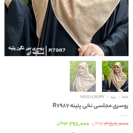
خانه
/
برند
/
MISS LUXURY
روسری مجلسی نخی پتینه R7987
قیمت
قیمت
۲۹۸,۰۰۰
۳۵۸,۰۰۰
تومان
تومان
اصلی:
فعلی: