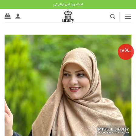
Ski
لذت خرید امن اینترنتی
t
conten
-17%