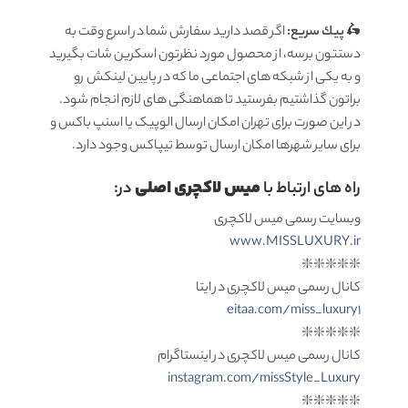
🛵
پيك سریع:
اگر قصد دارید سفارش شما در اسرع وقت به
دستتون برسه، از محصول مورد نظرتون اسکرین شات بگیرید
و به یکی از شبکه های اجتماعی ما که در پایین لینکش رو
براتون گذاشتیم بفرستید تا هماهنگی های لازم انجام شود.
در این صورت برای تهران امکان ارسال الوپیک یا اسنپ باکس و
برای سایر شهرها امکان ارسال توسط تیپاکس وجود دارد.
میس لاکچری اصلی
راه های ارتباط با
در:
وبسایت رسمی میس لاکچری
www.MISSLUXURY.ir
❇️❇️❇️❇️❇️
کانال رسمی میس لاکچری در ایتا
eitaa.com/miss_luxury1
❇️❇️❇️❇️❇️
کانال رسمی میس لاکچری در اینستاگرام
instagram.com/missStyle_Luxury
❇️❇️❇️❇️❇️