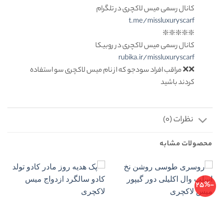
کانال رسمی میس لاکچری در تلگرام
t.me/missluxuryscarf
❇️❇️❇️❇️❇️
کانال رسمی میس لاکچری در روبیکا
rubika.ir/missluxuryscarf
❌❌ مراقب افراد سودجو که از نام میس لاکچری سو استفاده
کردند باشید
نظرات (0)
محصولات مشابه
-25%