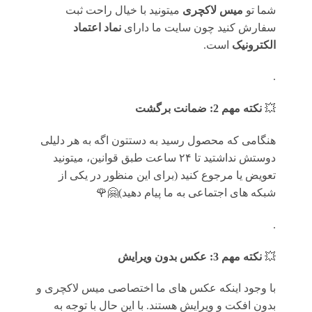
شما تو
میس لاکچری
میتونید با خیال راحت ثبت
سفارش کنید چون سایت ما دارای
نماد اعتماد
الکترونیک
است.
.
💥
نکته مهم 2: ضمانت برگشت
هنگامی که محصول رسید به دستتون اگه به هر دلیلی
دوستش نداشتید تا ۲۴ ساعت طبق قوانین، میتونید
تعویض یا مرجوع کنید (برای این منظور در یکی از
شبکه های اجتماعی به ما پیام دهید)🤗🌹
.
💥
نکته مهم 3: عکس بدون ویرایش
با وجود اینکه عکس های ما اختصاصی میس لاکچری و
بدون افکت و ویرایش هستند. با این حال با توجه به