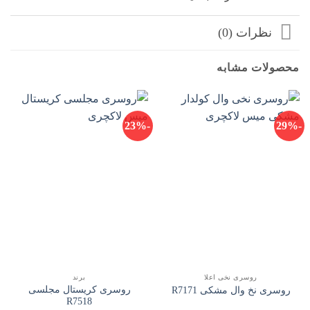
نظرات (0)
محصولات مشابه
-23%
-29%
روسری نخی اعلا
برند
روسری کریستال مجلسی
روسری نخ وال مشکی R7171
R7518