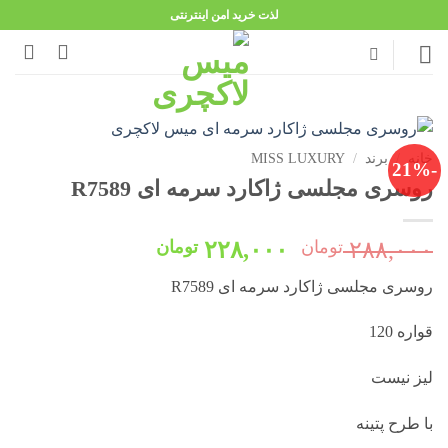
Ski
لذت خرید امن اینترنتی
t
conten
خانه
/
برند
/
MISS LUXURY
-21%
روسری مجلسی ژاکارد سرمه ای R7589
قیمت
قیمت
۲۸۸,۰۰۰
تومان
۲۲۸,۰۰۰
تومان
اصلی:
فعلی:
روسری مجلسی ژاکارد سرمه ای R7589
۲۸۸,۰۰۰ تومان
۲۲۸,۰۰۰ تومان.
بود.
قواره 120
لیز نیست
با طرح پتینه