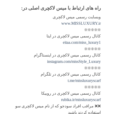
راه های ارتباط با
میس لاکچری اصلی
در:
وبسایت رسمی میس لاکچری
www.MISSLUXURY.ir
❇️❇️❇️❇️❇️
کانال رسمی میس لاکچری در ایتا
eitaa.com/miss_luxury1
❇️❇️❇️❇️❇️
کانال رسمی میس لاکچری در اینستاگرام
instagram.com/missStyle_Luxury
❇️❇️❇️❇️❇️
کانال رسمی میس لاکچری در تلگرام
t.me/missluxuryscarf
❇️❇️❇️❇️❇️
کانال رسمی میس لاکچری در روبیکا
rubika.ir/missluxuryscarf
❌❌ مراقب افراد سودجو که از نام میس لاکچری سو
استفاده کردند باشید