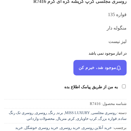
روسری مجلسی کرپ کریشه کره ای کرم R7416
۳۸۸,۰۰۰ تومان
۳۲۸,۰۰۰ تومان.
بود.
قواره 135
منگوله دار
لیز نیست
در انبار موجود نمی باشد
موجود شد، خبرم کن
به من از طریق پیامک اطلاع بده
شناسه محصول:
R7416
دسته:
روسری مجلسی
,
MISS LUXURY
,
برند
,
رنگ
,
روسری
,
روسری تک رنگ
ساده
,
قواره بزرگ
,
کرپ خاویاری
,
کرم
,
متریال
,
محصولات وارداتی
برچسب:
خرید آنلاین روسری
,
خرید روسری
,
خرید روسری خوشگل
,
خرید