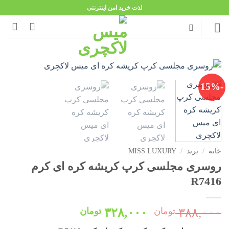
Ski
لذت خرید امن اینترنتی
t
conten
-15%
خانه
/
برند
/
MISS LUXURY
روسری مجلسی کرپ کریشه کره ای کرم
R7416
قیمت
قیمت
۳۸۸,۰۰۰
تومان
۳۲۸,۰۰۰
تومان
اصلی:
فعلی: