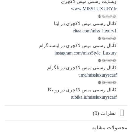
وبسایت رسمی میس لاکچری
www.MISSLUXURY.ir
❇️❇️❇️❇️❇️
کانال رسمی میس لاکچری در ایتا
eitaa.com/miss_luxury1
❇️❇️❇️❇️❇️
کانال رسمی میس لاکچری در اینستاگرام
instagram.com/missStyle_Luxury
❇️❇️❇️❇️❇️
کانال رسمی میس لاکچری در تلگرام
t.me/missluxuryscarf
❇️❇️❇️❇️❇️
کانال رسمی میس لاکچری در روبیکا
rubika.ir/missluxuryscarf
نظرات (0)
محصولات مشابه