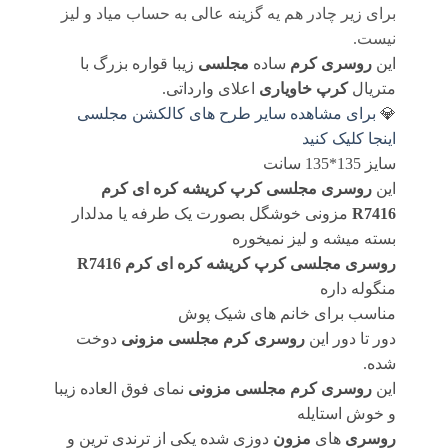
برای زیر چادر هم یه گزینه عالی به حساب میاد و لیز
نیست.
این
روسری کرم
ساده
مجلسی
زیبا قواره بزرگ با
متریال
کرپ خاویاری
اعلای وارداتی.
💎
برای مشاهده سایر طرح های کالکشن مجلسی
اینجا کلیک کنید
سایز 135*135 سانت
این
روسری مجلسی کرپ کریشه کره ای کرم
R7416
مزونی خوشگل بصورت یک طرفه یا مدلدار
بسته میشه و لیز نمیخوره
روسری مجلسی کرپ کریشه کره ای کرم R7416
منگوله داره
مناسب برای خانم های شیک پوش
دور تا دور این
روسری کرم مجلسی
مزونی
دوخت
شده.
این
روسری کرم مجلسی
مزونی
نمای فوق العاده زیبا
و خوش استایله
روسری
های
مزون
دوزی شده یکی از ترندی ترین و