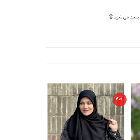
گان پست می شود😍
-18%
-14%