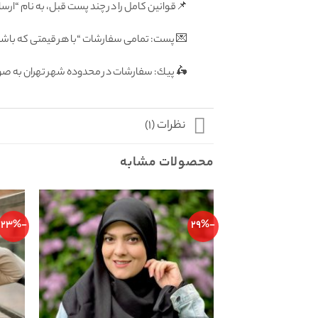
📌قوانین کامل را در چند پست قبل، به نام “ارسا
💌 پست: تمامى سفارشات “با هر قيمتى كه باشد”
🛵 پيك: سفارشات در محدوده شهر تهران به صورت رايگان فرداى
نظرات (1)
محصولات مشابه
-23%
-29%