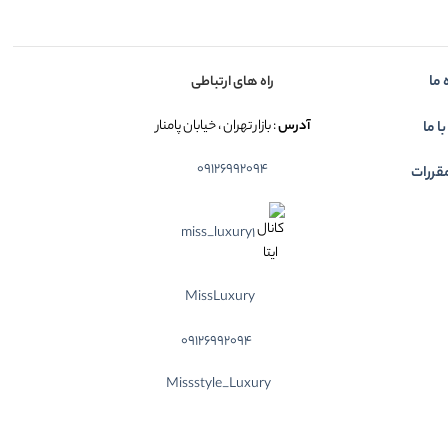
 ما
راه های ارتباطی
آدرس
: بازار تهران ، خیابان پامنار
ا ما
09126992094
قررات
miss_luxury1
MissLuxury
09126992094
Missstyle_Luxury