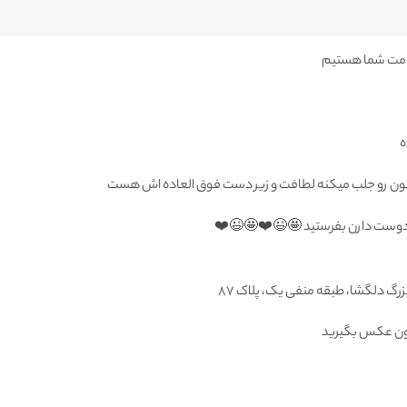

🌀وقتی به دستتون برسه اولین چیزی که توجهتون رو جل
🔸 یادتون نره برای دوستاتون که ب
👈 لطفا قبل از