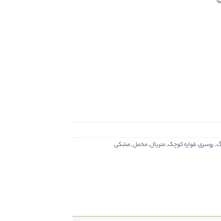

مشکی
,
مخمل
,
متریال
,
قواره کوچک
,
روسری
,
ر