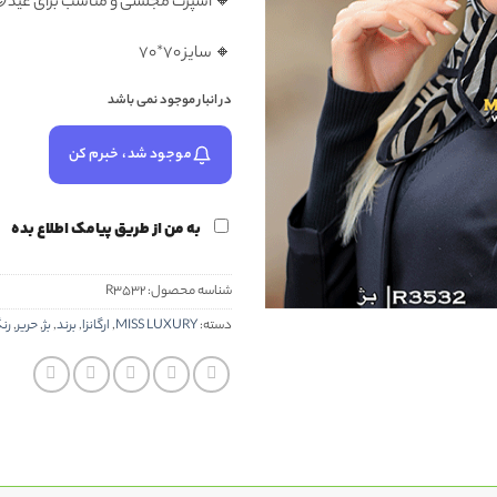
 اسپرت مجلسی و مناسب برای عید😍
🔸 سایز 70*70
در انبار موجود نمی باشد
موجود شد، خبرم کن
به من از طریق پیامک اطلاع بده
R3532
شناسه محصول:
نگ
,
حریر
,
بژ
,
برند
,
ارگانزا
,
MISS LUXURY
دسته: