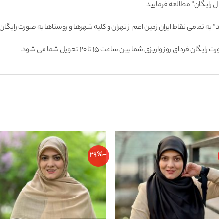
ل رایگان” مطالعه فرمایید
 به تمامى نقاط ايران زمين اعم از تهران و كليه شهرها و روستاها به صورت راي
 روز واريزى شما بين ساعت ۱۵ تا ٢٠ تحويل شما مى شود.
-29%