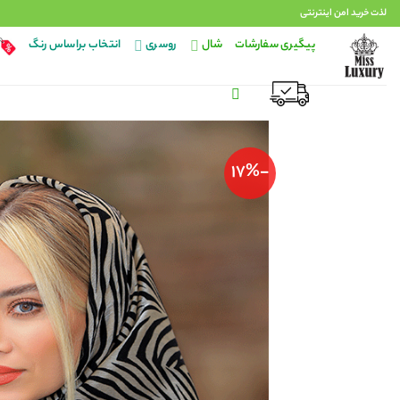
Ski
لذت خرید امن اینترنتی
t
پیگیری سفارشات
شال
روسری
انتخاب براساس رنگ
conten
-17%