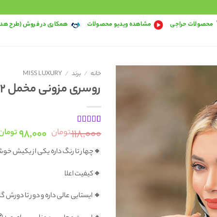
محصولات حراجی
مشاهده ویدیو محصولات
همکاری در فروش (طرح هد
خانه
/
برند
/
MISS LUXURY
روسری مزونی مخمل R3532
قیمت
۹۸,۰۰۰
۱۱۸,۰۰۰
1
امتیاز
3
تومان
تومان
از 5
اصلی:
امتیاز
🔸چهار تا رنگ داره یکی از یکیش خوش
۱۱۸,۰۰۰ تو
مشتری
بود.
🔸کیفیت اعلا
🔸 ایستایی عالی داره و دور تا دورش 