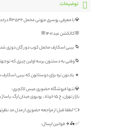
توضیحات
💎با معرفی روسری مزونی مخمل R3532 درخدمت شما هستیم
🌸کالکشن عید ۱۴۰۱🌸
 بیبی اسکارف مخمل کوب دور گان دوزی شده
ب میکنه لطافت و زیر دست فوق العاده اش هست
یبی اسکارف دوست دارن بفرستید 🤩😉❤️🤩😉❤️
💎تنها فروشگاه حضوری میس لاکچری:
بازار تهران، خ ۱۵ خرداد، روبروی میدان ارگ، پاساژ بزرگ دلگشا، طبقه منفی یک، پلاک ۸۷
 مراجعه حضوری از مدل مد نظرتون عكس بگيريد
✅ 🛵✈️ قوانين ارسال: