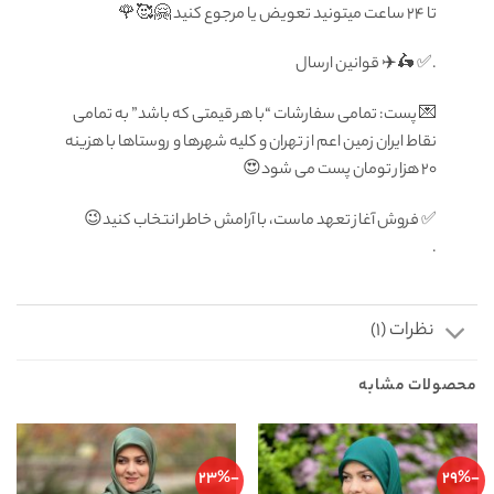
تا ۲۴ ساعت میتونید تعویض یا مرجوع کنید 🤗🥰🌹
.✅ 🛵✈️ قوانين ارسال
💌 پست: تمامى سفارشات “با هر قيمتى كه باشد” به تمامى
نقاط ايران زمين اعم از تهران و كليه شهرها و روستاها با هزینه
20 هزار تومان پست می شود😍
✅ فروش آغاز تعهد ماست، با آرامش خاطر انتخاب كنيد😉
.
نظرات (1)
محصولات مشابه
-23%
-29%