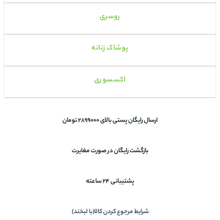
روسری
پوشاک زنانه
اکسسوری
ارسال رایگان پستی بالای 2899000 تومان
بازگشت رایگان در صورت مغایرت
پشتیبانی 24 ساعته
شرایط مرجوع کردن کالا(با لبخند)