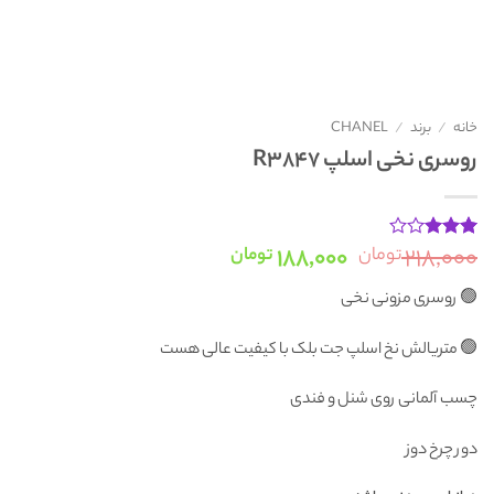
خانه
/
برند
/
CHANEL
روسری نخی اسلپ R3847
قیمت
قیمت
۱۸۸,۰۰۰
۲۱۸,۰۰۰
تومان
تومان
1
امتیاز
3
از 5
اصلی:
فعلی:
امتیاز
🟢 روسری مزونی نخی
۲۱۸,۰۰۰ تومان
۱۸۸,۰۰۰ تومان.
مشتری
بود.
🟢 متریالش نخ اسلپ جت بلک با کیفیت عالی هست
چسب آلمانی روی شنل و فندی
دور چرخ دوز