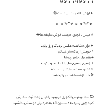
🔰🔰🔰🔰🔰🔰🔰🔰🔰
🔸ارزش بالا در مقابل قیمت😉
🌼🌼🌼🌼🌼🌼🌼🌼🌼🌼
⚜️میس لاکچری، فرصت خوش سلیقه ها❤️
🔸برای مشاهده عکس نزدیک ورق بزنید
⭐️خودش از عکسش زیباتره
♦️فقط برای خاص پوشان
⭐️از سری روسری های انتخاب بدون تردید
❇️ تک و عمده سفارشی موجوده
💎با ما از هميشه خاص تر باشيد
‎💥 شما تو میس لاکچری میتونید با خیال راحت ثبت سفارش
کنید چون رسید به دستتون اگه به هر دلیلی دوستش نداشتید