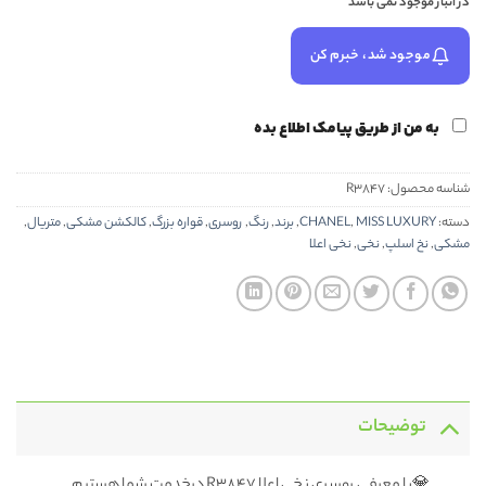
در انبار موجود نمی باشد
موجود شد، خبرم کن
به من از طریق پیامک اطلاع بده
شناسه محصول:
R3847
دسته:
MISS LUXURY
,
CHANEL
,
برند
,
رنگ
,
روسری
,
قواره بزرگ
,
کالکشن مشکی
,
متریال
,
مشکی
,
نخ اسلپ
,
نخی
,
نخی اعلا
توضیحات
💎با معرفی روسری نخی اعلا R3847 درخدمت شما هستیم