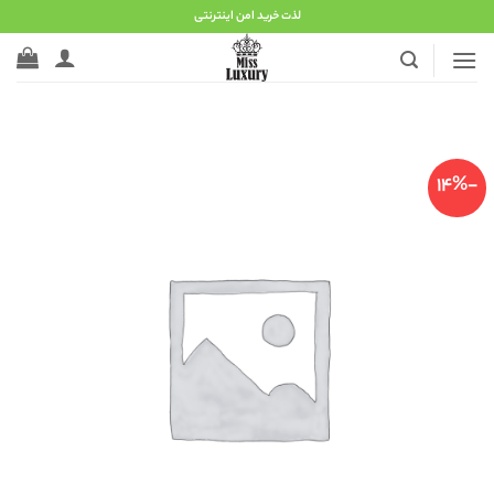
Ski
لذت خرید امن اینترنتی
t
conten
-14%