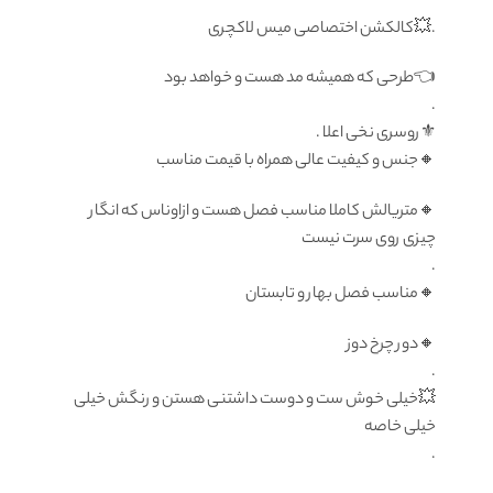
.💥کالکشن اختصاصی میس لاکچری
👈طرحی که همیشه مد هست و خواهد بود
.
⚜روسری نخی اعلا .
🔸️جنس و کیفیت عالی همراه با قیمت مناسب
🔸️متریالش کاملا مناسب فصل هست و ازاوناس که انگار
چیزی روی سرت نیست
.
🔸️مناسب فصل بهار و تابستان
🔸️دور چرخ دوز
.
💥خیلی خوش ست و دوست داشتنی هستن و رنگش خیلی
خیلی خاصه
.