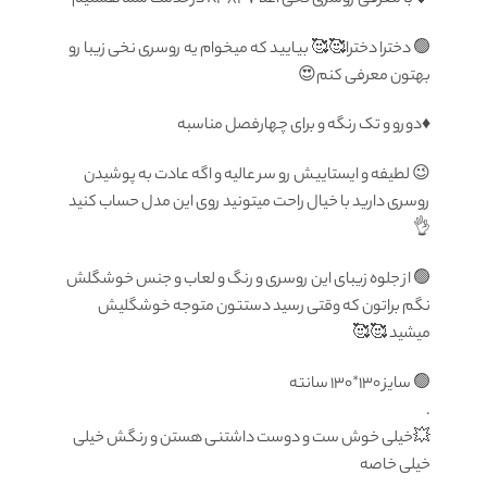
🟢 دخترا دخترا🥰🥰 بیایید که میخوام یه روسری نخی زیبا رو
بهتون معرفی کنم😍
♦️دورو و تک رنگه و برای چهارفصل مناسبه
😉 لطیفه و ایستاییش رو سر عالیه و اگه عادت به پوشیدن
روسری دارید با خیال راحت میتونید روی این مدل حساب کنید
👌
🟢 از جلوه زیبای این روسری و رنگ و لعاب و جنس خوشگلش
نگم براتون که وقتی رسید دستتون متوجه خوشگلیش
میشید 🥰🥰
🟢 سایز ۱۳۰*۱۳۰ سانته
.
💥خیلی خوش ست و دوست داشتنی هستن و رنگش خیلی
خیلی خاصه