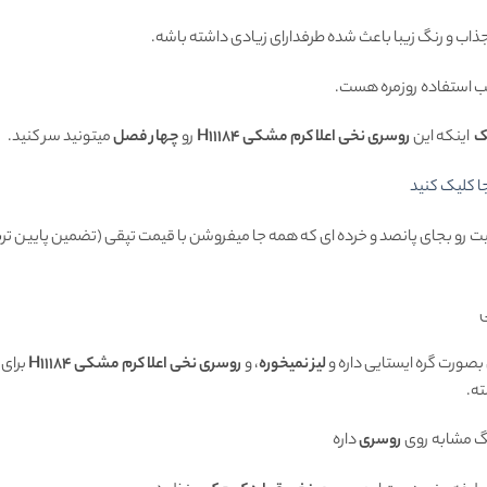
اب و رنگ زیبا
باعث شده طرفدارای زیادی داشته باشه.
ب استفاده روزمره هست.
ک
اینکه این
روسری نخی اعلا کرم مشکی H11184
رو
چهار فصل
میتونید سر کنید.
ا کلیک کنید
یفیت رو بجای پانصد و خرده ای که همه جا میفروشن با قیمت تپقی (تضمین پایین تر
ی
بصورت گره ایستایی داره و
لیز نمیخوره
، و
روسری نخی اعلا کرم مشکی H11184
برای 
ه.
گ مشابه روی
روسری
داره