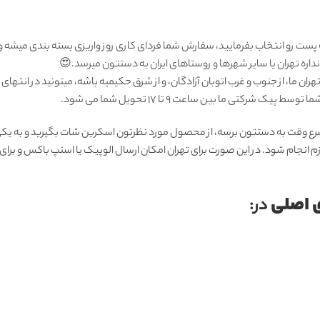
 پست رو انتخاب بفرمایید، سفارش شما فردای کاری روز واریزی بسته بندی میشه 
ره تهران یا سایر شهرها و روستاهای ایران به دستتون میرسد.😍
ان ما، از جنوب و غرب اتوبان آزادگان، و از شرق حکیمیه باشه، میتونید در انتهای
شرکتی ما بين ساعت 9 تا 17 تحويل شما مى شود.
رع وقت به دستتون برسه، از محصول مورد نظرتون اسکرین شات بگیرید و به یکی 
زم انجام شود. در این صورت برای تهران امکان ارسال الوپیک یا اسنپ باکس و بر
 اصلی
در: