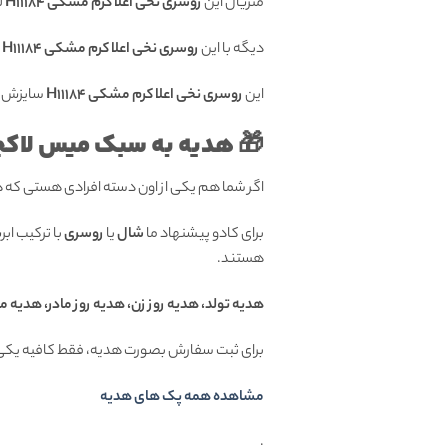
متریال این
روسری نخی اعلا کرم مشکی H11184
ل
دیگه با این
روسری نخی اعلا کرم مشکی H11184
ن
این
روسری نخی اعلا کرم مشکی H11184
سایزش قواره 
🎁 هدیه به سبک میس لاکچ
اگر شما هم یکی از اون دسته افرادی هستی که
برای کادو پیشنهاد ما
شال
یا
روسری
با ترکیب اب
هستند.
هدیه تولد، هدیه روز زن، هدیه روز مادر، هدیه م
برای ثبت سفارش بصورت هدیه، فقط کافیه یکی 
مشاهده همه پک های هدیه
.