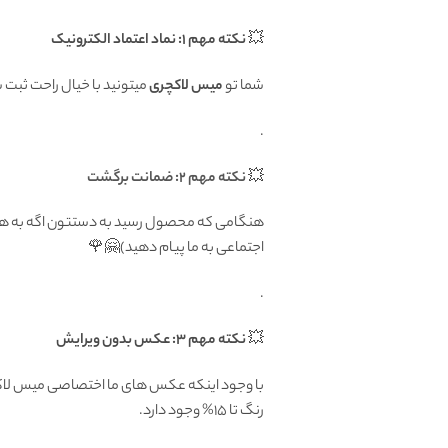
💥
نکته مهم 1: نماد اعتماد الکترونیک
شما تو
میس لاکچری
میتونید با خیال راحت ثبت
.
💥
نکته مهم 2: ضمانت برگشت
اجتماعی به ما پیام دهید)🤗🌹
.
💥
نکته مهم 3: عکس بدون ویرایش
با وجود اینکه عکس های ما اختصاصی میس لاکچر
رنگ تا 15% وجود دارد.