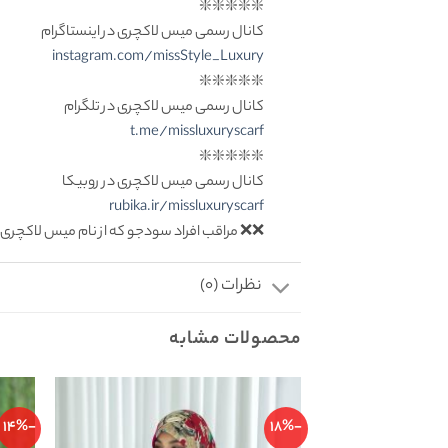
❇️❇️❇️❇️❇️
کانال رسمی میس لاکچری در اینستاگرام
instagram.com/missStyle_Luxury
❇️❇️❇️❇️❇️
کانال رسمی میس لاکچری در تلگرام
t.me/missluxuryscarf
❇️❇️❇️❇️❇️
کانال رسمی میس لاکچری در روبیکا
rubika.ir/missluxuryscarf
❌❌ مراقب افراد سودجو که از نام میس لاکچری 
نظرات (0)
محصولات مشابه
-14%
-18%