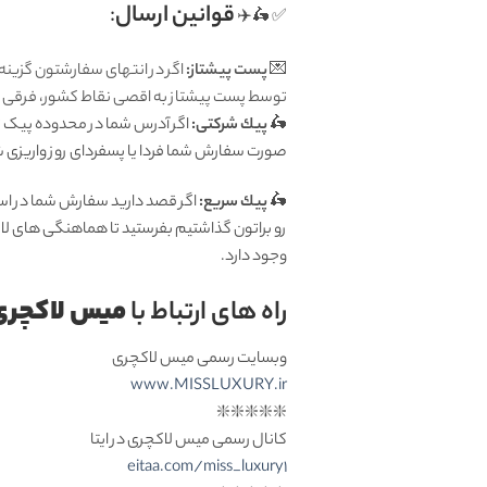
قوانين ارسال
:
✅ 🛵✈️
💌
پست پیشتاز:
اگر در انتهای سفارشتون گزینه
توسط پست پیشتاز به اقصی نقاط کشور، فرقی ندا
🛵
پيك شرکتی:
اگر آدرس شما در محدوده پیک تهر
صورت سفارش شما فردا یا پسفردای روز واريزى شما توسط پیک 
🛵
پيك سریع:
اگر قصد دارید سفارش شما در اس
رو براتون گذاشتیم بفرستید تا هماهنگی های لا
وجود دارد.
میس لاکچری
راه های ارتباط با
وبسایت رسمی میس لاکچری
www.MISSLUXURY.ir
❇️❇️❇️❇️❇️
کانال رسمی میس لاکچری در ایتا
eitaa.com/miss_luxury1