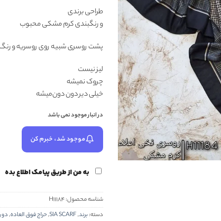
طراحی برندی
و رنگبندی کرم مشکی محبوب
پشت روسری شبیه روی روسریه و رنگ د
لیز نیست
چروک نمیشه
خیلی دیر دون دون‌میشه
در انبار موجود نمی باشد
موجود شد، خبرم کن
به من از طریق پیامک اطلاع بده
شناسه محصول:
H11184
دسته:
برند
,
SIA SCARF
,
حراج فوق العاده
,
دور