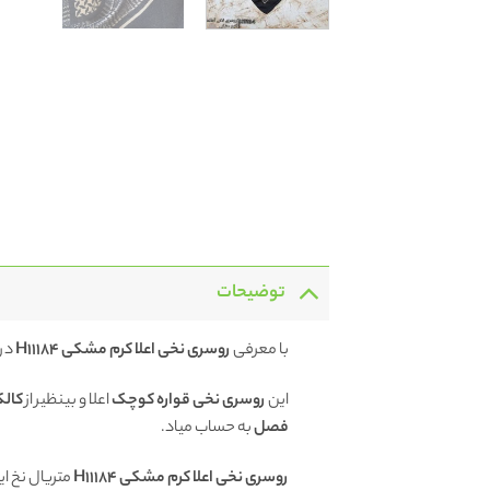
توضیحات
با معرفی
روسری نخی اعلا کرم مشکی H11184
در
این
روسری نخی قواره کوچک
اعلا و بینظیر از
کال
فصل
به حساب میاد.
روسری نخی اعلا کرم مشکی H11184
متریال نخ ا