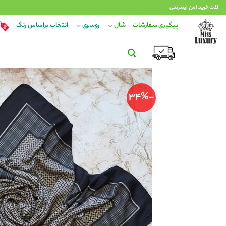
Ski
لذت خرید امن اینترنتی
t
پیگیری سفارشات
شال
روسری
انتخاب براساس رنگ
conten
-34%