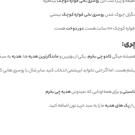
طیفه و زیر دست این
روسری نخی قواره کوچک
بینظیره
گران چروک شدن
روسری نخی قواره کوچک
نیستی
کوچک 100 سانت هست.
دور دوخت
هست.
ری:
 همیشه میگی
کادو چی بخرم
، یکی از بهترین و
ماندگارترین هدیه
ها،
هدیه
به سبک
ریشم هست. اما اگر حتی نخواید ابریشمی انتخاب کنید سایر شال یا روسری هایی که
ناسبتی
و برای همه اونایی که نمیدونن
هدیه چی بخرم
از
پک های هدیه
ما را به سبد خریدتون اضافه کنید.