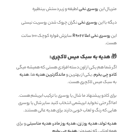
متریال این
روسری نخی
لطیفه و زیر دستش بینظیره
دیگه با این
روسری نخی
نگران چروک شدن روسریت نیستی
این
روسری نخی اعلا R9067
سایزش قواره کوچک 100 سانت
هست.
🎁 هدیه به سبک میس لاکچری:
اگر شما هم یکی از اون دسته افرادی هستی که همیشه میگی
کادو چی بخرم
، یکی از بهترین و
ماندگارترین هدیه
ها،
هدیه
به سبک میس لاکچری هست.
برای کادو پیشنهاد ما شال یا روسری با ترکیب ابریشم هست.
اما اگر حتی نخواید ابریشمی انتخاب کنید سایر شال یا روسری
هایی که رنگ و لعاب خوبی دارند برای هدیه عالی هستند.
هدیه تولد، هدیه روز زن، هدیه روز مادر، هدیه مناسبتی
و برای
همه اونایی که نمیدونن
هدیه چی بخرم