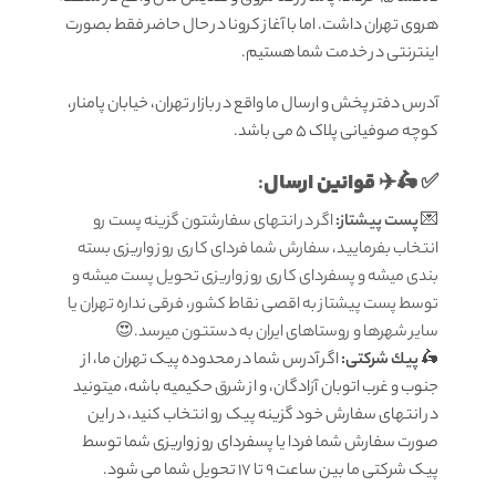
هروی تهران داشت. اما با آغاز کرونا در حال حاضر فقط بصورت
اینترنتی در خدمت شما هستیم.
آدرس دفتر پخش و ارسال ما واقع در بازار تهران، خیابان پامنار،
کوچه صوفیانی پلاک 5 می باشد.
قوانين ارسال
:
✅ 🛵✈️
💌
پست پیشتاز:
اگر در انتهای سفارشتون گزینه پست رو
انتخاب بفرمایید، سفارش شما فردای کاری روز واریزی بسته
بندی میشه و پسفردای کاری روز واریزی تحویل پست میشه و
توسط پست پیشتاز به اقصی نقاط کشور، فرقی نداره تهران یا
سایر شهرها و روستاهای ایران به دستتون میرسد.😍
🛵
پيك شرکتی:
اگر آدرس شما در محدوده پیک تهران ما، از
جنوب و غرب اتوبان آزادگان، و از شرق حکیمیه باشه، میتونید
در انتهای سفارش خود گزینه پیک رو انتخاب کنید، در این
صورت سفارش شما فردا یا پسفردای روز واريزى شما توسط
پیک شرکتی ما بين ساعت 9 تا 17 تحويل شما مى شود.