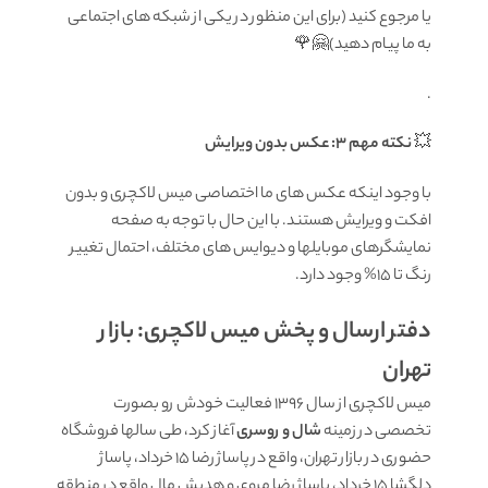
یا مرجوع کنید (برای این منظور در یکی از شبکه های اجتماعی
به ما پیام دهید)🤗🌹
.
💥
نکته مهم 3: عکس بدون ویرایش
با وجود اینکه عکس های ما اختصاصی میس لاکچری و بدون
افکت و ویرایش هستند. با این حال با توجه به صفحه
نمایشگرهای موبایلها و دیوایس های مختلف، احتمال تغییر
رنگ تا 15% وجود دارد.
دفتر ارسال و پخش میس لاکچری: بازار
تهران
میس لاکچری از سال 1396 فعالیت خودش رو بصورت
تخصصی در زمینه
شال و روسری
آغاز کرد، طی سالها فروشگاه
حضوری در بازار تهران، واقع در پاساژ رضا 15 خرداد، پاساژ
دلگشا 15 خرداد، پاساژ رضا مروی و هدیش مال واقع در منطقه