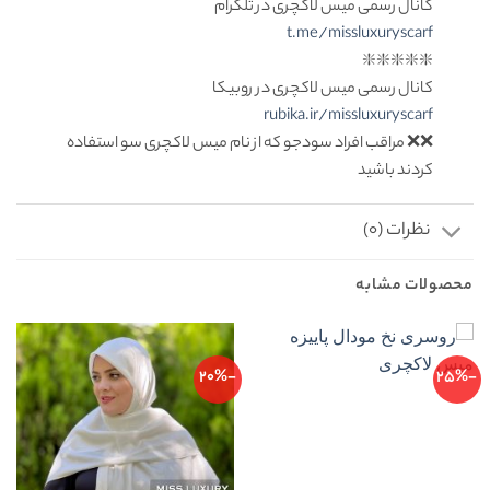
کانال رسمی میس لاکچری در تلگرام
t.me/missluxuryscarf
❇️❇️❇️❇️❇️
کانال رسمی میس لاکچری در روبیکا
rubika.ir/missluxuryscarf
❌❌ مراقب افراد سودجو که از نام میس لاکچری سو استفاده
کردند باشید
نظرات (0)
محصولات مشابه
-20%
-25%