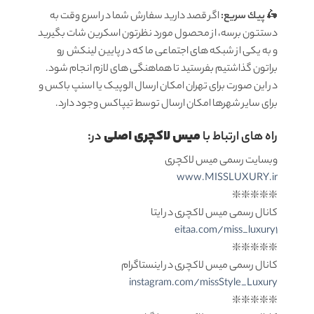
🛵
پيك سریع:
اگر قصد دارید سفارش شما در اسرع وقت به
دستتون برسه، از محصول مورد نظرتون اسکرین شات بگیرید
و به یکی از شبکه های اجتماعی ما که در پایین لینکش رو
براتون گذاشتیم بفرستید تا هماهنگی های لازم انجام شود.
در این صورت برای تهران امکان ارسال الوپیک یا اسنپ باکس و
برای سایر شهرها امکان ارسال توسط تیپاکس وجود دارد.
میس لاکچری اصلی
راه های ارتباط با
در:
وبسایت رسمی میس لاکچری
www.MISSLUXURY.ir
❇️❇️❇️❇️❇️
کانال رسمی میس لاکچری در ایتا
eitaa.com/miss_luxury1
❇️❇️❇️❇️❇️
کانال رسمی میس لاکچری در اینستاگرام
instagram.com/missStyle_Luxury
❇️❇️❇️❇️❇️