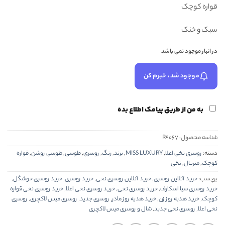
قواره کوچک
سبک و خنک
در انبار موجود نمی باشد
موجود شد، خبرم کن
به من از طریق پیامک اطلاع بده
شناسه محصول:
R9067
دسته:
روسری نخی اعلا
,
MISS LUXURY
,
برند
,
رنگ
,
روسری
,
طوسی
,
طوسی روشن
,
قواره
کوچک
,
متریال
,
نخی
برچسب:
خرید آنلاین روسری
,
خرید آنلاین روسری نخی
,
خرید روسری
,
خرید روسری خوشگل
,
خرید روسری سیا اسکارف
,
خرید روسری نخی
,
خرید روسری نخی اعلا
,
خرید روسری نخی قواره
کوچک
,
خرید هدیه روز زن
,
خرید هدیه روز مادر
,
روسری جدید
,
روسری میس لاکچری
,
روسری
نخی اعلا
,
روسری نخی جدید
,
شال و روسری میس لاکچری