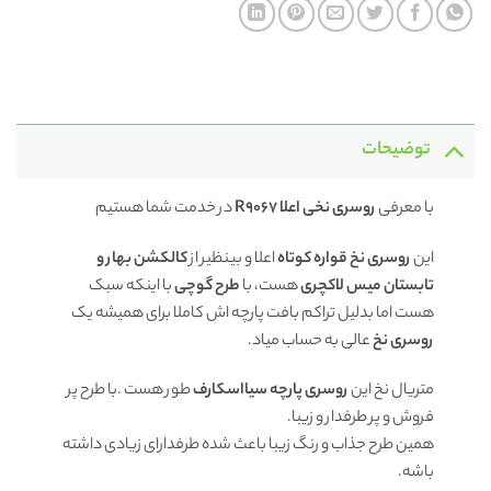
توضیحات
با معرفی
روسری نخی اعلا R9067
در خدمت شما هستیم
این
روسری نخ
قواره کوتاه
اعلا و بینظیر از
کالکشن بهار و
تابستان میس لاکچری
هست، با
طرح گوچی
با اینکه سبک
هست اما بدلیل تراکم بافت پارچه اش کاملا برای همیشه یک
روسری
نخ
عالی به حساب میاد.
متریال نخ این
روسری
پارچه سیااسکارف
طور هست .با طرح پر
فروش و پر طرفدار و زیبا.
همین طرح جذاب و رنگ زیبا باعث شده طرفدارای زیادی داشته
باشه.