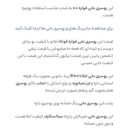
این
روسری نخی
قواره 100
به شدت مناسب استفاده روزمره
هست.
برای مشاهده سایر رنگ های و روسری نخی ها اینجا کلیک کنید
قیمت این
روسری نخی قواره کوتاه
اعلا و با کیفیت رو بجای
دویست و خرده ای که همه جا میفروشن با قیمت تپقی
(تضمین پایین ترین قیمت) براتون گذاشتیم، این قیمت با این
کیفیت جایی نمیبنی
این
روسری نخی اعلا R9067
زیبا، بخوبی بصورت یک طرفه
ایستایی داره و
لیز نمیخوره
، و برای استایل با
حجاب
بالای
روسری
هم بصورت گرد و هم بصورت تیز می ایسته.
پشت این
روسری نخی
رنگ مشابه روی روسری داره
این
روسری نخی
متریالش پارچه
سیااسکارف
کیفیت اعلا هست
و دون دون نمیشه