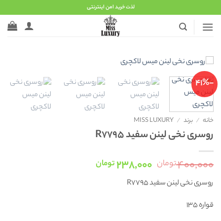
Ski
لذت خرید امن اینترنتی
t
conten
-41%
خانه
/
برند
/
MISS LUXURY
روسری نخی لینن سفید R7795
قیمت
قیمت
۲۳۸,۰۰۰
۴۰۰,۰۰۰
تومان
تومان
اصلی:
فعلی:
روسری نخی لینن سفید R7795
۴۰۰,۰۰۰ تومان
۲۳۸,۰۰۰ تومان.
بود.
قواره 135