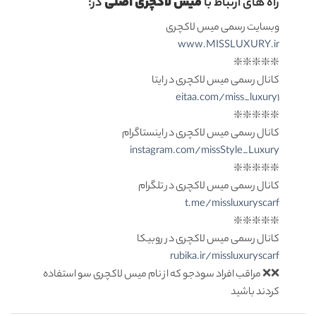
میس لاکچری اصلی
راه های ارتباط با
در:
وبسایت رسمی میس لاکچری
www.MISSLUXURY.ir
❇️❇️❇️❇️❇️
کانال رسمی میس لاکچری در ایتا
eitaa.com/miss_luxury1
❇️❇️❇️❇️❇️
کانال رسمی میس لاکچری در اینستاگرام
instagram.com/missStyle_Luxury
❇️❇️❇️❇️❇️
کانال رسمی میس لاکچری در تلگرام
t.me/missluxuryscarf
❇️❇️❇️❇️❇️
کانال رسمی میس لاکچری در روبیکا
rubika.ir/missluxuryscarf
❌❌ مراقب افراد سودجو که از نام میس لاکچری سو استفاده
کردند باشید