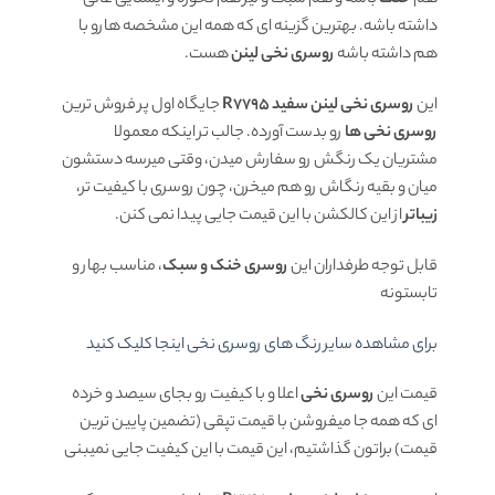
هم
خنک
باشه و هم سبک و لیز هم نخوره و ایستایی عالی
داشته باشه. بهترین گزینه ای که همه این مشخصه هارو با
هم داشته باشه
روسری نخی لینن
هست.
این
روسری نخی لینن سفید R7795
جایگاه اول پر فروش ترین
روسری نخی ها
رو بدست آورده. جالب تر اینکه معمولا
مشتریان یک رنگش رو سفارش میدن، وقتی میرسه دستشون
میان و بقیه رنگاش رو هم میخرن، چون روسری با کیفیت تر،
زیباتر
از این کالکشن با این قیمت جایی پیدا نمی کنن.
قابل توجه طرفداران این
روسری خنک و سبک
، مناسب بهار و
تابستونه
برای مشاهده سایر رنگ های روسری نخی اینجا کلیک کنید
قیمت این
روسری نخی
اعلا و با کیفیت رو بجای سیصد و خرده
ای که همه جا میفروشن با قیمت تپقی (تضمین پایین ترین
قیمت) براتون گذاشتیم، این قیمت با این کیفیت جایی نمیبنی