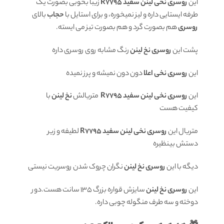
این
روسری نخی لینن سفید R7795
زیبا بخوبی بصورت یک
طرفه ایستایی داره و لیز نمیخوره، و برای استایل با
حجاب
بالای
روسری
هم بصورت گرد و هم بصورت تیز می ایسته.
پشت این
روسری نخ لینن
رنگ مشابه روی روسری داره
این
روسری نخی اعلا
دون دون نمیشه و پرز نمیده
این
روسری نخی لینن سفید R7795
متریالش
نخ لینن
با
کیفیت هست
متریال این
روسری نخی لینن سفید R7795
لطیفه و زیر
دستش بینظیره
دیگه با این
روسری نخ لینن
نگران چروک شدن روسریت نیستی
این
روسری نخ لینن
سایزش قواره بزرگ 135 سانت هست.دور
دوخته و سه طرف منگوله چوبی داره.