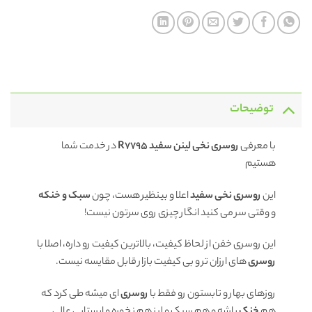
توضیحات
با معرفی
روسری نخی لینن سفید R7795
در خدمت شما
هستیم
این
روسری نخی سفید
اعلا و بینظیر هست، چون
سبک و خنکه
و وقتی سر می کنید انگار چیزی روی سرتون نیست!
این روسری خفن از لحاظ کیفیت، بالاترین کیفیت رو داره، اصلا با
روسری
های ارزان تر و بی کیفیت بازار قابل مقایسه نیست.
روزهای بهار و تابستون رو فقط با
روسری
ای میشه طی کرد که