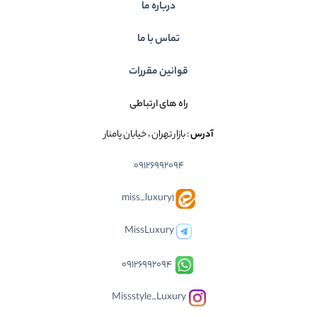
درباره ما
تماس با ما
قوانین مقررات
راه های ارتباطی
آدرس
: بازار تهران ، خیابان پامنار
09126992094
miss_luxury1
MissLuxury
09126992094
Missstyle_Luxury