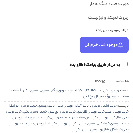
دور دوخت و منگوله دار
چروک نمیشه و لیز نیست
در انبار موجود نمی باشد
موجود شد، خبرم کن
به من از طریق پیامک اطلاع بده
شناسه محصول:
R7795
دسته:
روسری نخی اعلا
,
MISS LUXURY
,
برند
,
دورو
,
رنگ
,
روسری
,
روسری تک رنگ ساده
,
سفید
,
قواره بزرگ
,
متریال
,
نخ لینن
برچسب:
خرید آنلاین روسری
,
خرید آنلاین روسری نخی
,
خرید روسری
,
خرید روسری خوشگل
,
خرید روسری عید
,
خرید روسری لاکچری
,
خرید روسری نخ لینن
,
خرید روسری نخی
,
خرید روسری
نخی اعلا
,
خرید روسری نخی لینن سفید
,
خرید هدیه روز زن
,
خرید هدیه روز مادر
,
روسری
جدید
,
روسری خوشگل
,
روسری میس لاکچری
,
روسری نخی اعلا
,
روسری نخی جدید
,
روسری
نخی خوشگل
,
شال و روسری میس لاکچری