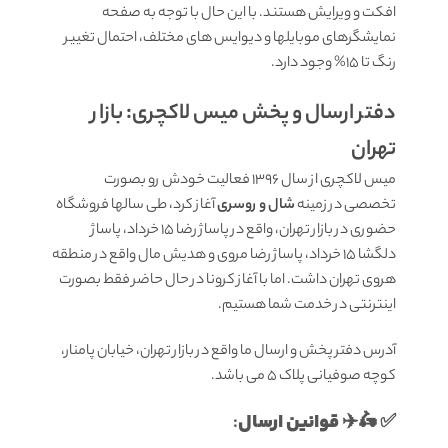
افکت و ویرایش هستند. با این حال با توجه به صفحه
نمایشگرهای موبایلها و دیوایس های مختلف، احتمال تغییر
رنگ تا 15% وجود دارد.
دفتر ارسال و پخش میس لاکچری: بازار
تهران
میس لاکچری از سال 1396 فعالیت خودش رو بصورت
تخصصی در زمینه
شال و روسری
آغاز کرد، طی سالها فروشگاه
حضوری در بازار تهران، واقع در پاساژ رضا 15 خرداد، پاساژ
دلگشا 15 خرداد، پاساژ رضا مروی و هدیش مال واقع در منطقه
هروی تهران داشت. اما با آغاز کرونا در حال حاضر فقط بصورت
اینترنتی در خدمت شما هستیم.
آدرس دفتر پخش و ارسال ما واقع در بازار تهران، خیابان پامنار،
کوچه صوفیانی پلاک 5 می باشد.
قوانين ارسال
:
✅ 🛵✈️