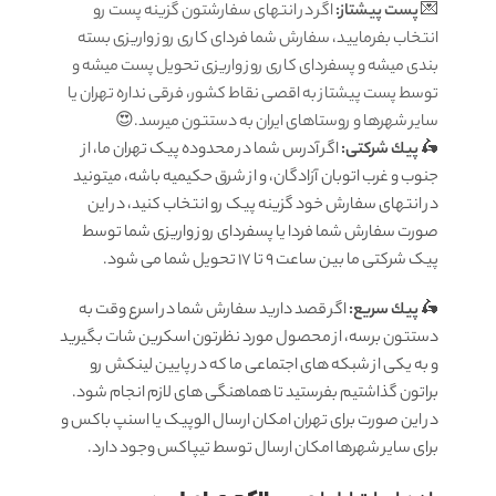
💌
پست پیشتاز:
اگر در انتهای سفارشتون گزینه پست رو
انتخاب بفرمایید، سفارش شما فردای کاری روز واریزی بسته
بندی میشه و پسفردای کاری روز واریزی تحویل پست میشه و
توسط پست پیشتاز به اقصی نقاط کشور، فرقی نداره تهران یا
سایر شهرها و روستاهای ایران به دستتون میرسد.😍
🛵
پيك شرکتی:
اگر آدرس شما در محدوده پیک تهران ما، از
جنوب و غرب اتوبان آزادگان، و از شرق حکیمیه باشه، میتونید
در انتهای سفارش خود گزینه پیک رو انتخاب کنید، در این
صورت سفارش شما فردا یا پسفردای روز واريزى شما توسط
پیک شرکتی ما بين ساعت 9 تا 17 تحويل شما مى شود.
🛵
پيك سریع:
اگر قصد دارید سفارش شما در اسرع وقت به
دستتون برسه، از محصول مورد نظرتون اسکرین شات بگیرید
و به یکی از شبکه های اجتماعی ما که در پایین لینکش رو
براتون گذاشتیم بفرستید تا هماهنگی های لازم انجام شود.
در این صورت برای تهران امکان ارسال الوپیک یا اسنپ باکس و
برای سایر شهرها امکان ارسال توسط تیپاکس وجود دارد.