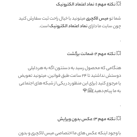
💥
نکته مهم 1: نماد اعتماد الکترونیک
شما تو
میس لاکچری
میتونید با خیال راحت ثبت سفارش کنید
چون سایت ما دارای
نماد اعتماد الکترونیک
است.
.
💥
نکته مهم 2: ضمانت برگشت
هنگامی که محصول رسید به دستتون اگه به هر دلیلی
دوستش نداشتید تا ۲۴ ساعت طبق قوانین، میتونید تعویض
یا مرجوع کنید (برای این منظور در یکی از شبکه های اجتماعی
به ما پیام دهید)🤗🌹
.
💥
نکته مهم 3: عکس بدون ویرایش
با وجود اینکه عکس های ما اختصاصی میس لاکچری و بدون