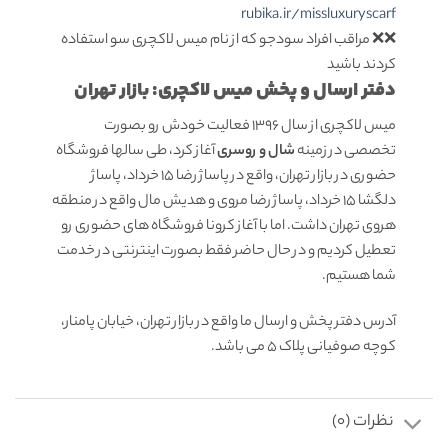
rubika.ir/missluxuryscarf
❌❌ مراقب افراد سودجو که از نام میس لاکچری سو استفاده
کردند باشید
دفتر ارسال و پخش میس لاکچری: بازار تهران
میس لاکچری از سال 1396 فعالیت خودش رو بصورت
تخصصی در زمینه
شال و روسری
آغاز کرد، طی سالها فروشگاه
حضوری در بازار تهران، واقع در پاساژ رضا 15 خرداد، پاساژ
دلگشا 15 خرداد، پاساژ رضا مروی و هدیش مال واقع در منطقه
هروی تهران داشت. اما با آغاز کرونا فروشگاه های حضوری رو
تعطیل کردیم و در حال حاضر فقط بصورت اینترنتی در خدمت
شما هستیم.
آدرس دفتر پخش و ارسال ما واقع در بازار تهران، خیابان پامنار،
کوچه صوفیانی پلاک 5 می باشد.
نظرات (0)