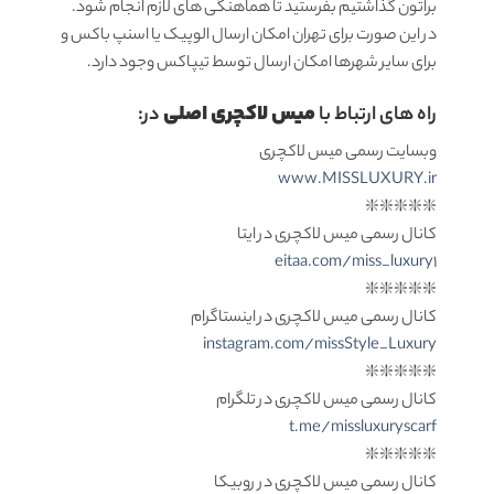
براتون گذاشتیم بفرستید تا هماهنگی های لازم انجام شود.
در این صورت برای تهران امکان ارسال الوپیک یا اسنپ باکس و
برای سایر شهرها امکان ارسال توسط تیپاکس وجود دارد.
میس لاکچری اصلی
راه های ارتباط با
در:
وبسایت رسمی میس لاکچری
www.MISSLUXURY.ir
❇️❇️❇️❇️❇️
کانال رسمی میس لاکچری در ایتا
eitaa.com/miss_luxury1
❇️❇️❇️❇️❇️
کانال رسمی میس لاکچری در اینستاگرام
instagram.com/missStyle_Luxury
❇️❇️❇️❇️❇️
کانال رسمی میس لاکچری در تلگرام
t.me/missluxuryscarf
❇️❇️❇️❇️❇️
کانال رسمی میس لاکچری در روبیکا