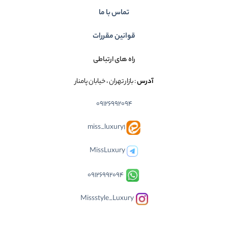
تماس با ما
قوانین مقررات
راه های ارتباطی
آدرس
: بازار تهران ، خیابان پامنار
09126992094
miss_luxury1
MissLuxury
09126992094
Missstyle_Luxury