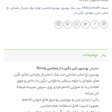
شناسه محصول:
#R6015
دسته:
MISS LUXURY
,
برند
,
رنگ
,
روسری
,
روسری مجلسی
,
قواره بزرگ
,
متریال
,
مشکی
,
نخ
اسلپ
,
نخی
,
نقره ای
,
نگین دار
توضیحات
معرفی
روسری نخی نگین دار مجلسی R6015
روسری نخ اسلپ مشکی جت بلک با متریال وارداتی اعلا و نگین
های نقره ای با جلوه بینظیر، یه طراحی نگین دار خاص و فوق
العاده زیبا به صورتی که هر فردی روی سرتون میبینه شیفته
اش میشه.
یکی از ترندی ترین و بروزترین روسری های مزونی که هم
بصورت اسپرت قابل استفاده، هم مجلسی