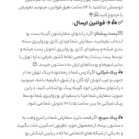
دوستش نداشتید تا ۲۴ ساعت طبق قوانین، میتونید تعویض
یا مرجوع کنید 🤗🌹
قوانين ارسال
:
✅ 🛵✈️
💌
پست پیشتاز:
اگر در انتهای سفارشتون گزینه پست رو
انتخاب بفرمایید، سفارش شما فردای کاری روز واریزی بسته
بندی میشه و پسفردای کاری روز واریزی تحویل پست میشه و
توسط پست پیشتاز به اقصی نقاط کشور، فرقی نداره تهران یا
سایر شهرها و روستاهای ایران به دستتون میرسد.😍
🛵
پيك شرکتی:
اگر آدرس شما در محدوده پیک تهران ما، از
جنوب و غرب اتوبان آزادگان، و از شرق حکیمیه باشه، میتونید
در انتهای سفارش خود گزینه پیک رو انتخاب کنید، در این
صورت سفارش شما فردا یا پسفردای روز واريزى شما توسط
پیک شرکتی ما بين ساعت ۱۵ تا ٢٠ تحويل شما مى شود.
🛵
پيك سریع:
اگر قصد دارید سفارش شما در اسرع وقت به
دستتون برسه، از محصول مورد نظرتون اسکرین شات بگیرید
و به یکی از شبکه های اجتماعی ما که در پایین لینکش رو