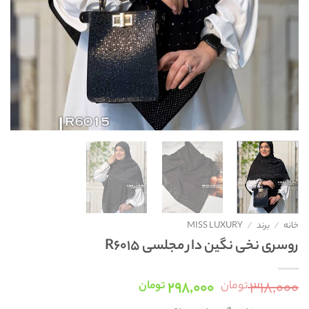
خانه
/
برند
/
MISS LUXURY
روسری نخی نگین دار مجلسی R6015
قیمت
قیمت
۲۹۸,۰۰۰
۳۱۸,۰۰۰
تومان
تومان
اصلی:
فعلی: