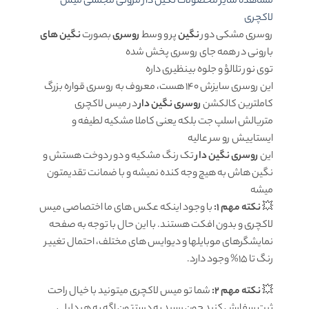
مشاهده سایر محصولات نگین دار مزونی مجلسی میس
لاکچری
روسری مشکی دور
نگین
پر و وسط
روسری
بصورت
نگین های
بارونی در همه جای روسری پخش شده
توی نور تلالؤ و جلوه بینظیری داره
این روسری سایزش 140 هست، معروف به روسری قواره بزرگ
کاملترین کالکشن
روسری نگین دار
در میس لاکچری
متریالش اسلپ جت بلکه یعنی کاملا مشکیه لطیفه و
ایستاییش رو سر عالیه
این
روسری نگین دار
تک رنگ مشکیه و دور دوخت هستش و
نگین هاش به هیچ وجه کنده نمیشه و با ضمانت تقدیمتون
میشه
💥
نکته مهم 1:
با وجود اینکه عکس های ما اختصاصی میس
لاکچری و بدون افکت هستند. با این حال با توجه به صفحه
نمایشگرهای موبایلها و دیوایس های مختلف، احتمال تغییر
رنگ تا 15% وجود دارد.
💥
نکته مهم 2:
شما تو میس لاکچری میتونید با خیال راحت
ثبت سفارش کنید چون رسید به دستتون اگه به هر دلیلی