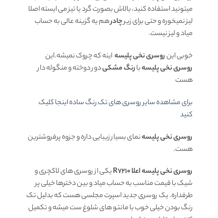
میتونید استفاده کنید، بالاش بصورت گرد یا تیز می ایسته اصلا
لیز نمیخوره و حتی برای زیر
چادر
هم یه گزینه عالی به حساب
میاد و لیز نیست.
خوبی این
روسری نخی پلیسه
اینه که چروک نمیشه.این
روسری نخی پلیسه
با
رنگ مشکی
دور دوخته و منگوله دار
هست
برای مشاهده سایر روسری های تک رنگ ساده اینجا کلیک
کنید
روسری نخی پلیسه
نمای بسیار زیبایی داره و جزوه پرفروشترین
هست.
روسری نخی پلیسه اعلا R7210
یکی از روسری های لاکچری و
شیک با قیمت مناسب به حساب میاد و بین دخترها خیلی پر
طرفداره. یک روسری جدید اسپرت مجلسی هست که بدلیل تک
رنگ بودن خیلی خوب با مانتو های شلوغ ست میشه و تکمیل