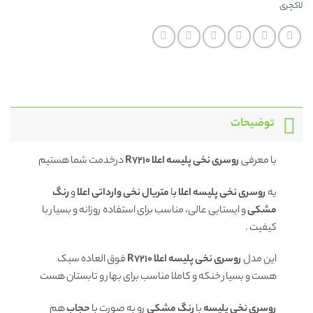
لاکچری
توضیحات
با معرفی
روسری نخی پلیسه اعلا R7210
درخدمت شما هستیم
یه
روسری نخی پلیسه اعلا ب
ا
متریال نخی وارداتی اعلا
و
رنگ
مشکی
و ایستایی عالی، مناسب برای استفاده روزانه و بسیار با
کیفیت .
این مدل
روسری نخی پلیسه اعلا R7210
فوق العاده سبک
هست و بسیار خنکه و کاملا مناسب برای بهار و تابستان هست
روسری نخی پلیسه
با
رنگ مشکی
رو به صورت با
حجاب
هم