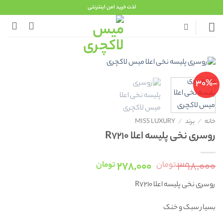
Ski
لذت خرید امن اینترنتی
t
conten
-30%
خانه
/
برند
/
MISS LUXURY
روسری نخی پلیسه اعلا R7210
قیمت
قیمت
۲۷۸,۰۰۰
۳۹۸,۰۰۰
تومان
تومان
اصلی:
فعلی:
روسری نخی پلیسه اعلا R7210
۳۹۸,۰۰۰ تومان
۲۷۸,۰۰۰ تومان.
بود.
بسیار سبک و خنک