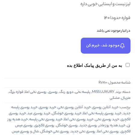
لیز نیست و ایستایی خوبی داره
قواره حدودا 140
در انبار موجود نمی باشد
موجود شد، خبرم کن
به من از طریق پیامک اطلاع بده
شناسه محصول:
R7210
دسته:
برند
,
MISS LUXURY
,
پلیسه نخی
,
دورو
,
رنگ
,
روسری
,
روسری نخی اعلا
,
قواره بزرگ
,
متریال
,
مشکی
برچسب:
خرید آنلاین روسری
,
خرید آنلاین روسری نخی
,
خرید روسری
,
خرید روسری پلیسه
جدید
,
خرید روسری پلیسه نخی اعلا
,
خرید روسری خوشگل
,
خرید روسری عید
,
خرید روسری
لاکچری
,
خرید روسری نخی
,
خرید روسری نخی اعلا
,
خرید روسری نخی پلیسه
,
خرید هدیه روز
زن
,
خرید هدیه روز مادر
,
روسری جدید
,
روسری خوشگل
,
روسری لاکچری
,
روسری میس
لاکچری
,
روسری نخی اعلا
,
روسری نخی جدید
,
روسری نخی خوشگل
,
شال و روسری میس