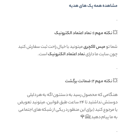
مشاهده همه پک های هدیه
.
💥
نکته مهم 1: نماد اعتماد الکترونیک
شما تو
میس لاکچری
میتونید با خیال راحت ثبت سفارش کنید
چون سایت ما دارای
نماد اعتماد الکترونیک
است.
.
💥
نکته مهم 2: ضمانت برگشت
هنگامی که محصول رسید به دستتون اگه به هر دلیلی
دوستش نداشتید تا ۲۴ ساعت طبق قوانین، میتونید تعویض
یا مرجوع کنید (برای این منظور در یکی از شبکه های اجتماعی
به ما پیام دهید)🤗🌹
.