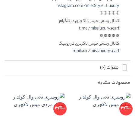
instagram.com/missStyle_Luxury
❇️❇️❇️❇️❇️
کانال رسمی میس لاکچری در تلگرام
t.me/missluxuryscarf
❇️❇️❇️❇️❇️
کانال رسمی میس لاکچری در روبیکا
rubika.ir/missluxuryscarf
نظرات (0)
محصولات مشابه
-29%
-29%