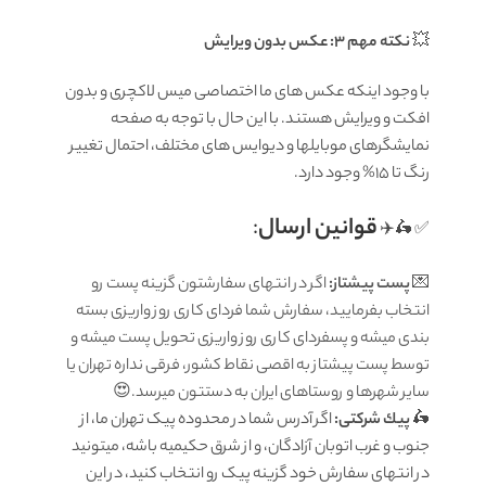
💥
نکته مهم 3: عکس بدون ویرایش
با وجود اینکه عکس های ما اختصاصی میس لاکچری و بدون
افکت و ویرایش هستند. با این حال با توجه به صفحه
نمایشگرهای موبایلها و دیوایس های مختلف، احتمال تغییر
رنگ تا 15% وجود دارد.
قوانين ارسال
:
✅ 🛵✈️
💌
پست پیشتاز:
اگر در انتهای سفارشتون گزینه پست رو
انتخاب بفرمایید، سفارش شما فردای کاری روز واریزی بسته
بندی میشه و پسفردای کاری روز واریزی تحویل پست میشه و
توسط پست پیشتاز به اقصی نقاط کشور، فرقی نداره تهران یا
سایر شهرها و روستاهای ایران به دستتون میرسد.😍
🛵
پيك شرکتی:
اگر آدرس شما در محدوده پیک تهران ما، از
جنوب و غرب اتوبان آزادگان، و از شرق حکیمیه باشه، میتونید
در انتهای سفارش خود گزینه پیک رو انتخاب کنید، در این