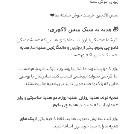
زیبای خوش ست
میس لاکچری، فرصت خوش سلیقه ها❤️
🎁 هدیه به سبک میس لاکچری:
اگر شما هم یکی از اون دسته افرادی هستی که همیشه میگی
کادو چی بخرم
، یکی از بهترین و
ماندگارترین هدیه
ها،
هدیه
به سبک میس لاکچری هست.
برای کادو پیشنهاد ما شال یا روسری با ترکیب ابریشم هست.
اما اگر حتی نخواید ابریشمی انتخاب کنید سایر شال یا روسری
هایی که رنگ و لعاب خوبی دارند برای هدیه عالی هستند.
هدیه تولد، هدیه روز زن، هدیه روز مادر، هدیه مناسبتی
و برای
همه اونایی که نمیدونن
هدیه چی بخرم
برای ثبت سفارش بصورت هدیه، فقط کافیه یکی از
پک های
هدیه
ما را به سبد خریدتون اضافه کنید.