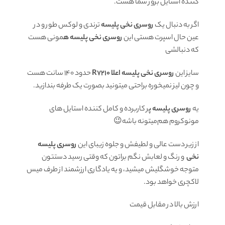
کننده استایل بروز شما هست.
اگر به دنبال یک
روسری نخی پلیسه
ترندی و لوکس طور و در
عین حال اسپرت هستی این
روسری نخی پلیسه ه
مونی هست
که دنبالشی
سایز این
روسری نخی پلیسه اعلا R7210
حدود ۱۴۰ سانت هست
و چون لیز نمیخوره براحتی میتونید بصورت یک طرفه بندازید.
یه
روسری پلیسه پ
ر کاربرده و کامل کننده استایل های
مونوکروم هم‌میتونه باشه😉
از زیر دست عالی و لطیفش و جلوه زیبای این
روسری پلیسه
نخی
و رنگ و لعابش نگم براتون که وقتی رسید دستتون
متوجه خوشگلیش میشید، و یه یادگاری ارزشمند از طرف میس
لاکچری خواهد بود.
ارزش بالا در مقابل قیمت