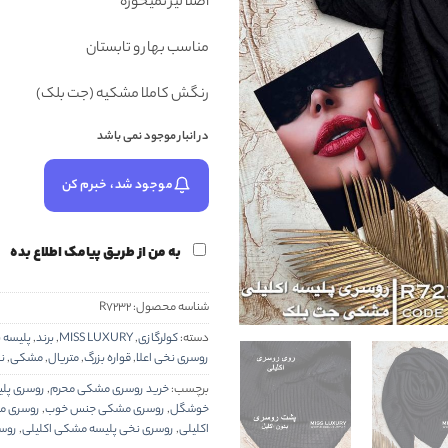
اصلا لیز نمیخوره
مناسب بهار و تابستان
رنگش کاملا مشکیه (جت بلک)
در انبار موجود نمی باشد
موجود شد، خبرم کن
به من از طریق پیامک اطلاع بده
شناسه محصول:
R7232
دسته:
کولرگازی
,
MISS LUXURY
,
برند
,
پلیسه 
روسری نخی اعلا
,
قواره بزرگ
,
متریال
,
مشکی
,
ن
برچسب:
خرید روسری مشکی محرم
,
روسری پل
خوشگل
,
روسری مشکی جنس خوب
,
روسری م
اکلیلی
,
روسری نخی پلیسه مشکی اکلیلی
,
روس