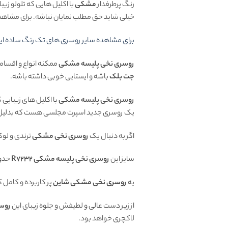
رنگ پرطرفدار
مشکی
با اکلیل هایی که تلولو زی
خیلی شاید حق مطلب نمایان نباشه. برای مشاهد وید
برای مشاهده سایر روسری های تک رنگ ساده این
روسری نخی پلیسه مشکی
ممکنه انواع و اقسام
جت بلک
باشه و ایستایی خوبی داشته باشه.
روسری نخی پلیسه مشکی
با اکلیل های زیبایی
یک روسری جدید اسپرت مجلسی هست که بدلیل ت
اگر به دنبال یک
روسری نخی مشکی
ترندی و لو
سایز این
روسری نخی پلیسه مشکی R7232
حدود ۱۴۰ سانت هست و چون لیز نمیخوره براحتی میت
یه
روسری نخی مشکی شاین
پر کاربرده و کامل
از زیر دست عالی و لطیفش و جلوه زیبای این
روس
لاکچری خواهد بود.