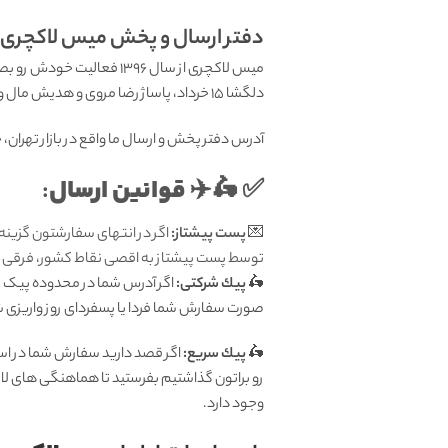
دفتر ارسال و پخش میس لاکچری: ب
میس لاکچری از سال 1396 فعالیت خودش رو بصورت تخصصی در زمینه
دلگشا 15 خرداد، پاساژ رضا مروی و هدیش مال واقع در منطقه هروی تهران داشت. اما با آغاز کرونا در حال حاضر فقط بصورت اینترنتی در خدمت شما هستیم.
آدرس دفتر پخش و ارسال ما واقع در بازار تهران، خیابان
قوانين ارسال
:
✅ 🛵✈️
💌
پست پیشتاز:
اگر در انتهای سفارشتون گزینه
توسط پست پیشتاز به اقصی نقاط کشور، فرقی ندا
🛵
پيك شرکتی:
اگر آدرس شما در محدوده پیک تهر
صورت سفارش شما فردا یا پسفردای روز واريزى شما توسط پیک 
🛵
پيك سریع:
اگر قصد دارید سفارش شما در اس
رو براتون گذاشتیم بفرستید تا هماهنگی های لا
وجود دارد.