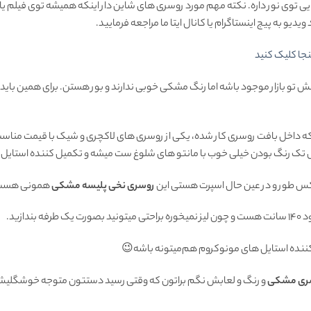
بایی توی نور داره. نکته مهم مورد روسری های شاین دار اینکه همیشه توی فیلم ی
یو به پیج اینستاگرام یا کانال ایتا ما مراجعه فرمایید.
جا کلیک کنید
ش تو بازار موجود باشه اما رنگ مشکی خوبی ندارند و بور هستن. برای همین باید
 که داخل بافت روسری کار شده، یکی از روسری های لاکچری و شیک با قیمت مناسب 
ک رنگ بودن خیلی خوب با مانتو های شلوغ ست میشه و تکمیل کننده استایل 
کس طور و در عین حال اسپرت هستی این
روسری نخی پلیسه مشکی
همونی هست 
ونید بصورت یک طرفه بندازید.
 کننده استایل های مونوکروم هم‌میتونه باشه😉
ری مشکی
و رنگ و لعابش نگم براتون که وقتی رسید دستتون متوجه خوشگلیش م