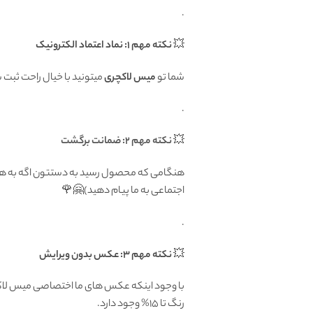
.
💥
نکته مهم 1: نماد اعتماد الکترونیک
شما تو
میس لاکچری
میتونید با خیال راحت ثبت
.
💥
نکته مهم 2: ضمانت برگشت
اجتماعی به ما پیام دهید)🤗🌹
.
💥
نکته مهم 3: عکس بدون ویرایش
با وجود اینکه عکس های ما اختصاصی میس لاکچر
رنگ تا 15% وجود دارد.