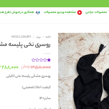
محصولات حراجی
مشاهده ویدیو محصولات
همکاری در فروش (طرح هد
خانه
/
برند
/
MISS LUXURY
روسری نخی پلیسه مشکی 2
قیمت
۲۸۸,۰۰۰
۳۵۸,۰۰۰
تومان
ت
2
امتیاز
1
اصلی:
از
روسری مشکی پلیسه نخی اکلیلی
5
امتیاز
بود.
مشتری
کیفیت اعلا (تضمینی)
سایز 140