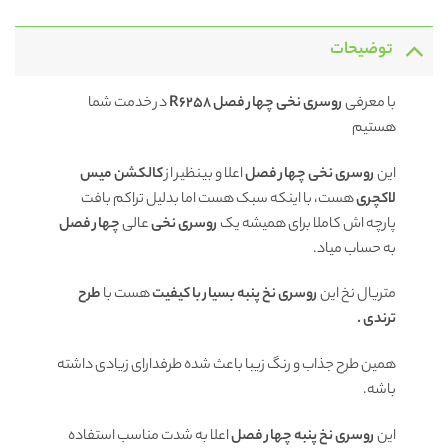
توضیحات
با معرفی
روسری نخی چهار فصل R6258
در خدمت شما
هستیم
این
روسری نخی چهار فصل
اعلا و بینظیر از
کالکشن میس
لاکچری
هست، با اینکه سبک هست اما بدلیل تراکم بافت
پارچه اش کاملا برای همیشه یک
روسری
نخی
عالی
چهار فصل
به حساب میاد.
متریال نخ این
روسری
نخ پنبه بسیار با کیفیت
هست با
طرح
ترندی .
همین طرح جذاب و رنگ زیبا
باعث شده طرفدارای زیادی داشته
باشه.
این
روسری نخ پنبه چهار فصل
اعلا به شدت مناسب استفاده