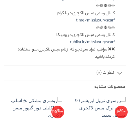
❇️❇️❇️❇️❇️
کانال رسمی میس لاکچری در تلگرام
t.me/missluxuryscarf
❇️❇️❇️❇️❇️
کانال رسمی میس لاکچری در روبیکا
rubika.ir/missluxuryscarf
❌❌ مراقب افراد سودجو که از نام میس لاکچری سو استفاده
کردند باشید
نظرات (0)
محصولات مشابه
-25%
-10%