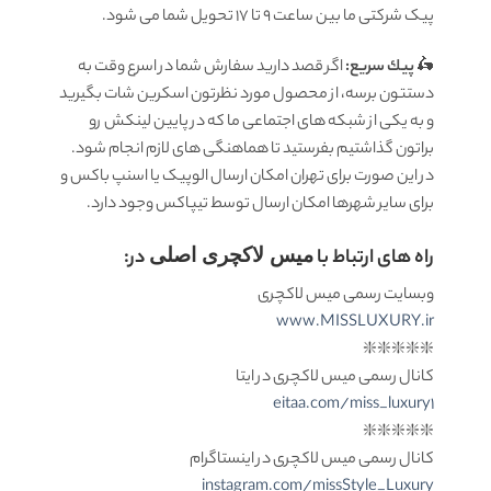
پیک شرکتی ما بين ساعت 9 تا 17 تحويل شما مى شود.
🛵
پيك سریع:
اگر قصد دارید سفارش شما در اسرع وقت به
دستتون برسه، از محصول مورد نظرتون اسکرین شات بگیرید
و به یکی از شبکه های اجتماعی ما که در پایین لینکش رو
براتون گذاشتیم بفرستید تا هماهنگی های لازم انجام شود.
در این صورت برای تهران امکان ارسال الوپیک یا اسنپ باکس و
برای سایر شهرها امکان ارسال توسط تیپاکس وجود دارد.
راه های ارتباط با
میس لاکچری اصلی
در:
وبسایت رسمی میس لاکچری
www.MISSLUXURY.ir
❇️❇️❇️❇️❇️
کانال رسمی میس لاکچری در ایتا
eitaa.com/miss_luxury1
❇️❇️❇️❇️❇️
کانال رسمی میس لاکچری در اینستاگرام
instagram.com/missStyle_Luxury