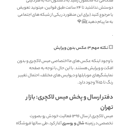
هنگامی که محصول رسید به دستتون اگه به هر دلیلی
دوستش نداشتید تا ۲۴ ساعت طبق قوانین، میتونید تعویض
یا مرجوع کنید (برای این منظور در یکی از شبکه های اجتماعی
به ما پیام دهید)🤗🌹
.
💥
نکته مهم 3: عکس بدون ویرایش
با وجود اینکه عکس های ما اختصاصی میس لاکچری و بدون
افکت و ویرایش هستند. با این حال با توجه به صفحه
نمایشگرهای موبایلها و دیوایس های مختلف، احتمال تغییر
رنگ تا 15% وجود دارد.
دفتر ارسال و پخش میس لاکچری: بازار
تهران
میس لاکچری از سال 1396 فعالیت خودش رو بصورت
تخصصی در زمینه
شال و روسری
آغاز کرد، طی سالها فروشگاه