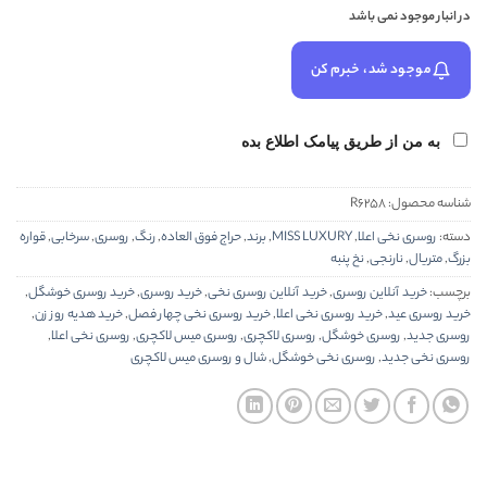
در انبار موجود نمی باشد
موجود شد، خبرم کن
به من از طریق پیامک اطلاع بده
شناسه محصول:
R6258
دسته:
روسری نخی اعلا
,
MISS LUXURY
,
برند
,
حراج فوق العاده
,
رنگ
,
روسری
,
سرخابی
,
قواره
بزرگ
,
متریال
,
نارنجی
,
نخ پنبه
برچسب:
خرید آنلاین روسری
,
خرید آنلاین روسری نخی
,
خرید روسری
,
خرید روسری خوشگل
,
خرید روسری عید
,
خرید روسری نخی اعلا
,
خرید روسری نخی چهار فصل
,
خرید هدیه روز زن
,
روسری جدید
,
روسری خوشگل
,
روسری لاکچری
,
روسری میس لاکچری
,
روسری نخی اعلا
,
روسری نخی جدید
,
روسری نخی خوشگل
,
شال و روسری میس لاکچری