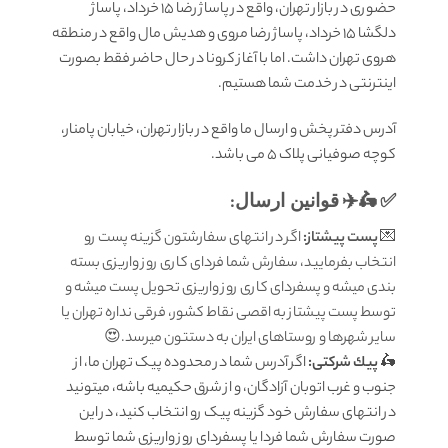
حضوری در بازار تهران، واقع در پاساژ رضا 15 خرداد، پاساژ
دلگشا 15 خرداد، پاساژ رضا مروی و هدیش مال واقع در منطقه
هروی تهران داشت. اما با آغاز کرونا در حال حاضر فقط بصورت
اینترنتی در خدمت شما هستیم.
آدرس دفتر پخش و ارسال ما واقع در بازار تهران، خیابان پامنار،
کوچه صوفیانی پلاک 5 می باشد.
✅ 🛵✈️
قوانين ارسال
:
💌
پست پیشتاز:
اگر در انتهای سفارشتون گزینه پست رو
انتخاب بفرمایید، سفارش شما فردای کاری روز واریزی بسته
بندی میشه و پسفردای کاری روز واریزی تحویل پست میشه و
توسط پست پیشتاز به اقصی نقاط کشور، فرقی نداره تهران یا
سایر شهرها و روستاهای ایران به دستتون میرسد.😍
🛵
پيك شرکتی:
اگر آدرس شما در محدوده پیک تهران ما، از
جنوب و غرب اتوبان آزادگان، و از شرق حکیمیه باشه، میتونید
در انتهای سفارش خود گزینه پیک رو انتخاب کنید، در این
صورت سفارش شما فردا یا پسفردای روز واريزى شما توسط