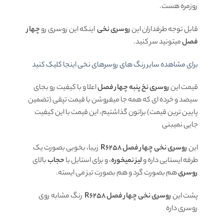
روزمره هست.
قابل توجه طرفداران این
روسری نخی
اینکه این روسری رو
چهار
فصل
میتونید سر کنید.
برای مشاهده سایر رنگ های روسرهای نخی اینجا کلیک کنید
قیمت این
روسری نخ پنبه چهار فصل
اعلا و با کیفیت رو بجای
سیصد و خرده ای که همه جا میفروشن با قیمت تپقی (تضمین
پایین ترین قیمت) براتون گذاشتیم، این قیمت با این کیفیت
جایی نمیبنی
این
روسری نخی چهار فصل R6258
زیبا، بخوبی بصورت یک
طرفه ایستایی داره و
لیز نمیخوره
، و برای استایل با
حجاب
بالای
روسری
هم بصورت گرد و هم بصورت تیز می ایسته.
پشت این
روسری نخی چهار فصل R6258
رنگ مشابه روی
روسری داره