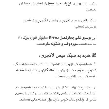
متریال این
روسری نخ پنبه چهار فصل
لطیفه و زیر دستش
بینظیره
دیگه با این
روسری نخی چهار فصل
نگران چروک شدن
روسریت نیستی
این
روسری نخی چهار فصل R6258
سایزش قواره بزرگ 140
سانت هست.
دور دوخت و منگوله دار
هست.
🎁 هدیه به سبک میس لاکچری:
اگر شما هم یکی از اون دسته افرادی هستی که همیشه میگی
کادو چی بخرم
، یکی از بهترین و
ماندگارترین هدیه
ها،
هدیه
به سبک میس لاکچری هست.
برای کادو پیشنهاد ما شال یا روسری با ترکیب ابریشم هست.
اما اگر حتی نخواید ابریشمی انتخاب کنید سایر شال یا روسری
هایی که رنگ و لعاب خوبی دارند برای هدیه عالی هستند.