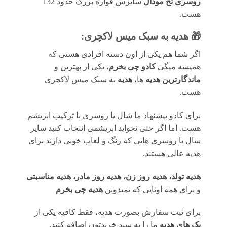
روسری نخ مودال
سایزش قواره بزرگ حدود 132
هست.
🎁 هدیه به سبک میس لاکچری:
اگر شما هم یکی از اون دسته افرادی هستی که
همیشه میگی
کادو چی بخرم
، یکی از بهترین و
ماندگارترین هدیه
ها،
هدیه
به سبک میس لاکچری
هست.
برای کادو پیشنهاد ما شال یا روسری با ترکیب ابریشم
هست. اما اگر حتی نخواید ابریشمی انتخاب کنید سایر
شال یا روسری هایی که رنگ و لعاب خوبی دارند برای
هدیه عالی هستند.
هدیه تولد، هدیه روز زن، هدیه روز مادر، هدیه مناسبتی
و برای همه اونایی که نمیدونن
هدیه چی بخرم
برای ثبت سفارش بصورت هدیه، فقط کافیه یکی از
پک های هدیه
ما را به سبد خریدتون اضافه کنید.