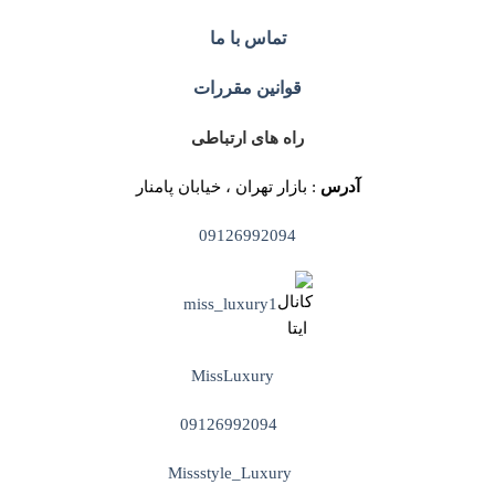
تماس با ما
قوانین مقررات
راه های ارتباطی
آدرس
: بازار تهران ، خیابان پامنار
09126992094
miss_luxury1
MissLuxury
09126992094
Missstyle_Luxury