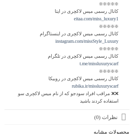
❇️❇️❇️❇️❇️
کانال رسمی میس لاکچری در ایتا
eitaa.com/miss_luxury1
❇️❇️❇️❇️❇️
کانال رسمی میس لاکچری در اینستاگرام
instagram.com/missStyle_Luxury
❇️❇️❇️❇️❇️
کانال رسمی میس لاکچری در تلگرام
t.me/missluxuryscarf
❇️❇️❇️❇️❇️
کانال رسمی میس لاکچری در روبیکا
rubika.ir/missluxuryscarf
❌❌ مراقب افراد سودجو که از نام میس لاکچری سو
استفاده کردند باشید
نظرات (0)
محصولات مشابه