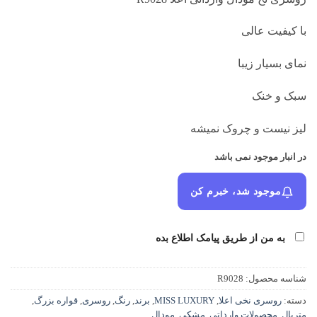
۵۸۰,۰۰۰ تومان
۴۵۸,۰۰۰ تومان.
بود.
با کیفیت عالی
نمای بسیار زیبا
سبک و خنک
لیز نیست و چروک نمیشه
در انبار موجود نمی باشد
موجود شد، خبرم کن
به من از طریق پیامک اطلاع بده
شناسه محصول:
R9028
دسته:
روسری نخی اعلا
,
MISS LUXURY
,
برند
,
رنگ
,
روسری
,
قواره بزرگ
,
متریال
,
محصولات وارداتی
,
مشکی
,
مودال