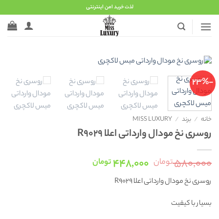
Ski
لذت خرید امن اینترنتی
t
conten
-23%
خانه
/
برند
/
MISS LUXURY
روسری نخ مودال وارداتی اعلا R9029
قیمت
قیمت
۴۴۸,۰۰۰
۵۸۰,۰۰۰
تومان
تومان
اصلی:
فعلی:
روسری نخ مودال وارداتی اعلا R9029
۵۸۰,۰۰۰ تومان
۴۴۸,۰۰۰ تومان.
بود.
بسیار با کیفیت