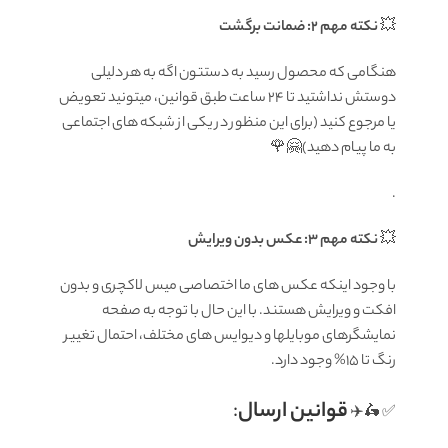
💥
نکته مهم 2: ضمانت برگشت
هنگامی که محصول رسید به دستتون اگه به هر دلیلی
دوستش نداشتید تا ۲۴ ساعت طبق قوانین، میتونید تعویض
یا مرجوع کنید (برای این منظور در یکی از شبکه های اجتماعی
به ما پیام دهید)🤗🌹
.
💥
نکته مهم 3: عکس بدون ویرایش
با وجود اینکه عکس های ما اختصاصی میس لاکچری و بدون
افکت و ویرایش هستند. با این حال با توجه به صفحه
نمایشگرهای موبایلها و دیوایس های مختلف، احتمال تغییر
رنگ تا 15% وجود دارد.
قوانين ارسال
:
✅ 🛵✈️