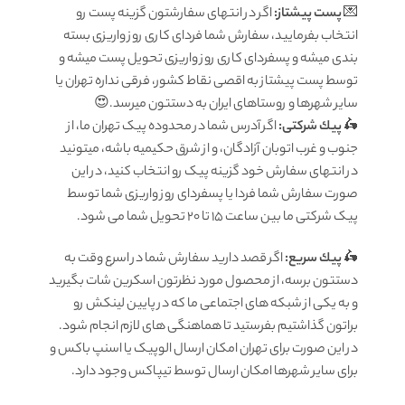
💌
پست پیشتاز:
اگر در انتهای سفارشتون گزینه پست رو
انتخاب بفرمایید، سفارش شما فردای کاری روز واریزی بسته
بندی میشه و پسفردای کاری روز واریزی تحویل پست میشه و
توسط پست پیشتاز به اقصی نقاط کشور، فرقی نداره تهران یا
سایر شهرها و روستاهای ایران به دستتون میرسد.😍
🛵
پيك شرکتی:
اگر آدرس شما در محدوده پیک تهران ما، از
جنوب و غرب اتوبان آزادگان، و از شرق حکیمیه باشه، میتونید
در انتهای سفارش خود گزینه پیک رو انتخاب کنید، در این
صورت سفارش شما فردا یا پسفردای روز واريزى شما توسط
پیک شرکتی ما بين ساعت ۱۵ تا ٢٠ تحويل شما مى شود.
🛵
پيك سریع:
اگر قصد دارید سفارش شما در اسرع وقت به
دستتون برسه، از محصول مورد نظرتون اسکرین شات بگیرید
و به یکی از شبکه های اجتماعی ما که در پایین لینکش رو
براتون گذاشتیم بفرستید تا هماهنگی های لازم انجام شود.
در این صورت برای تهران امکان ارسال الوپیک یا اسنپ باکس و
برای سایر شهرها امکان ارسال توسط تیپاکس وجود دارد.