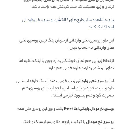
طرفداران
روسری
همیشه به دنبال یه
روسری
جدید و بروز،
ترندی و زیبا هستند که ست کردنش هم راحت باشه.
برای مشاهده سایر طرح های کالکشن روسری نخی وارداتی
اینجا کلیک کنید
این طرح
روسری نخی وارداتی
از خوش رنگ ترین
روسری نخی
های
وارداتی
به حساب میان.
از لحاظ زیبایی هم نمای خوشگلی داره چون با اینکه نخیه اما
نمای ابریشمی داره و جلوه خوبی هم داره
این
روسری نخی وارداتی
زیبا بخوبی بصورت یک طرفه ایستایی
داره و لیز نمیخوره، و برای استایل با
حجاب
بالای
روسری
هم
بصورت گرد و هم بصورت تیز می ایسته.
روسری نخ مودال وارداتی اعلا R9029
پشت و روی این روسری مثل همه.
روسری نخ مودال
با کیفیت پارچه اعلا و بسیار سبک و خنک