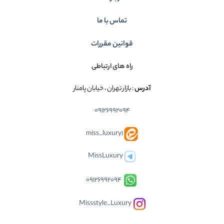
تماس با ما
قوانین مقررات
راه های ارتباطی
آدرس
: بازار تهران ، خیابان پامنار
09126992094
miss_luxury1
MissLuxury
09126992094
Missstyle_Luxury