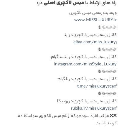
میس لاکچری اصلی
راه های ارتباط با
در:
وبسایت رسمی میس لاکچری
www.MISSLUXURY.ir
❇️❇️❇️❇️❇️
کانال رسمی میس لاکچری در ایتا
eitaa.com/miss_luxury1
❇️❇️❇️❇️❇️
کانال رسمی میس لاکچری در اینستاگرام
instagram.com/missStyle_Luxury
❇️❇️❇️❇️❇️
کانال رسمی میس لاکچری در تلگرام
t.me/missluxuryscarf
❇️❇️❇️❇️❇️
کانال رسمی میس لاکچری در روبیکا
rubika.ir/missluxuryscarf
❌❌ مراقب افراد سودجو که از نام میس لاکچری سو استفاده
کردند باشید