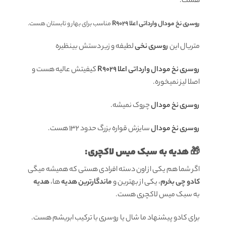
هست.
روسری نخ مودال وارداتی اعلا R9029
مناسب برای بهار و تابستان هست.
متریال این
روسری نخی
لطیفه و زیر دستش بینظیره
روسری نخ مودال وارداتی اعلا R9029
کیفیتش عالیه هست و
اصلا لیز نمیخوره.
روسری نخ مودال
چروک نمیشه.
روسری نخ مودال
سایزش قواره بزرگ حدود 132 هست.
🎁 هدیه به سبک میس لاکچری:
اگر شما هم یکی از اون دسته افرادی هستی که همیشه میگی
کادو چی بخرم
، یکی از بهترین و
ماندگارترین هدیه
ها،
هدیه
به سبک میس لاکچری هست.
برای کادو پیشنهاد ما شال یا روسری با ترکیب ابریشم هست.