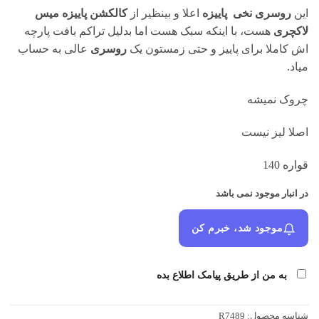
بود.
این
روسری نخی پاییزه
اعلا و بینظیر از
کالکشن پاییزه میس
لاکچری
هست، با اینکه سبک هست اما بدلیل تراکم بافت پارچه
اش کاملا برای پاییز و حتی زمستون یک
روسری
عالی به حساب
میاد.
چروک نمیشه
اصلا لیز نیست
قواره 140
در انبار موجود نمی باشد
موجود شد، خبرم کن
به من از طریق پیامک اطلاع بده
شناسه محصول:
R7489