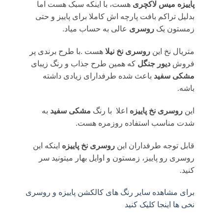
پاییزه میس لاکچری
هست، با اینکه سبک هست اما
بدلیل تراکم بافت پارچه اش کاملا برای پاییز و حتی
زمستون یک
روسری
عالی به حساب میاد.
متریال نخ این
روسری
نخ نیلا
هست .با طرح برندی پر
فروش
دیور جنگل
که همین طرح جذاب و رنگ زیبای
مشکی سفید
باعث شده طرفدارای زیادی داشته
باشه.
این
روسری نخ پاییزه
اعلا با رنگ
مشکی سفید
به
شدت مناسب استفاده روزمره هست.
قابل توجه طرفداران این
روسری نخ
پاییزه
اینکه این
روسری رو پاییز، زمستون و اوایل بهار میتونید سر
کنید.
برای مشاهده سایر رنگ های کالکشن پاییزه و روسری
نخی ها اینجا کلیک کنید