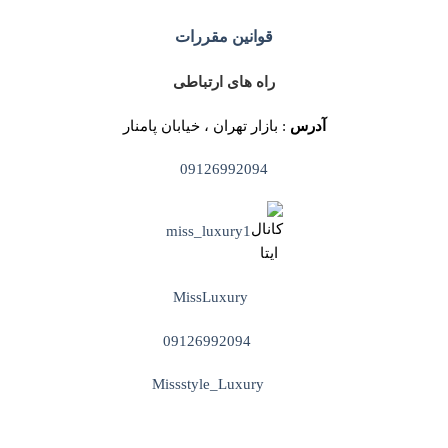
قوانین مقررات
راه های ارتباطی
آدرس
: بازار تهران ، خیابان پامنار
09126992094
miss_luxury1
MissLuxury
09126992094
Missstyle_Luxury