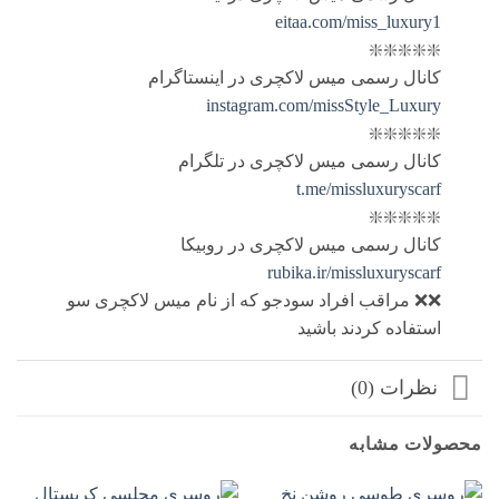
eitaa.com/miss_luxury1
❇️❇️❇️❇️❇️
کانال رسمی میس لاکچری در اینستاگرام
instagram.com/missStyle_Luxury
❇️❇️❇️❇️❇️
کانال رسمی میس لاکچری در تلگرام
t.me/missluxuryscarf
❇️❇️❇️❇️❇️
کانال رسمی میس لاکچری در روبیکا
rubika.ir/missluxuryscarf
❌❌ مراقب افراد سودجو که از نام میس لاکچری سو
استفاده کردند باشید
نظرات (0)
محصولات مشابه