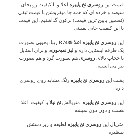
قیمت این
روسری نخ پاییزه
اعلا و با کیفیت رو بجای
سیصد و خرده ای که همه جا میفروشن با قیمت تپقی
(تضمین پایین ترین قیمت) براتون گذاشتیم، این قیمت
با این کیفیت جایی نمیبنی
این
روسری نخ پاییزه اعلا R7489
زیبا، بخوبی بصورت
یک طرفه ایستایی داره و
لیز نمیخوره
، و برای استایل
با
حجاب
بالای
روسری
هم بصورت گرد و هم بصورت
تیز می ایسته.
پشت این
روسری نخ پاییزه
رنگ مشابه روی روسری
داره
این
روسری نخ پاییزه
متریالش
نخ نیلا
با کیفیت اعلا
هست و دون دون نمیشه
متریال این
روسری نخ پاییزه
لطیفه و زیر دستش
بینظیره