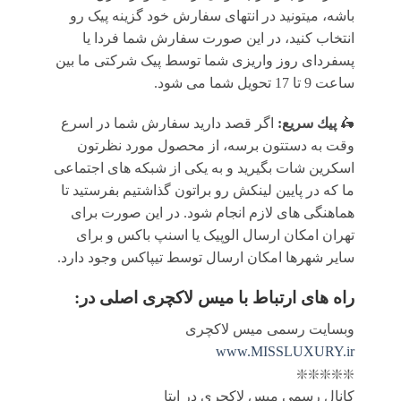
باشه، میتونید در انتهای سفارش خود گزینه پیک رو
انتخاب کنید، در این صورت سفارش شما فردا یا
پسفردای روز واريزى شما توسط پیک شرکتی ما بين
ساعت 9 تا 17 تحويل شما مى شود.
🛵
پيك سریع:
اگر قصد دارید سفارش شما در اسرع
وقت به دستتون برسه، از محصول مورد نظرتون
اسکرین شات بگیرید و به یکی از شبکه های اجتماعی
ما که در پایین لینکش رو براتون گذاشتیم بفرستید تا
هماهنگی های لازم انجام شود. در این صورت برای
تهران امکان ارسال الوپیک یا اسنپ باکس و برای
سایر شهرها امکان ارسال توسط تیپاکس وجود دارد.
راه های ارتباط با
میس لاکچری اصلی
در:
وبسایت رسمی میس لاکچری
www.MISSLUXURY.ir
❇️❇️❇️❇️❇️
کانال رسمی میس لاکچری در ایتا