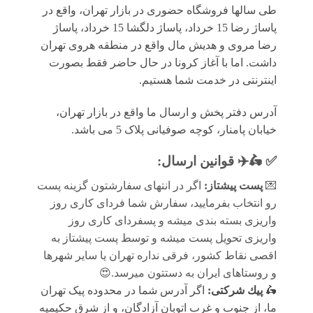
طی سالها فروشگاه حضوری در بازار تهران، واقع در
پاساژ رضا 15 خرداد، پاساژ دلگشا 15 خرداد، پاساژ
رضا مروی و هدیش مال واقع در منطقه هروی تهران
داشت. اما با آغاز کرونا در حال حاضر فقط بصورت
اینترنتی در خدمت شما هستیم.
آدرس دفتر پخش و ارسال ما واقع در بازار تهران،
خیابان پامنار، کوچه صوفیانی پلاک 5 می باشد.
✅ 🛵✈️
قوانين ارسال
:
💌
پست پیشتاز:
اگر در انتهای سفارشتون گزینه پست
رو انتخاب بفرمایید، سفارش شما فردای کاری روز
واریزی بسته بندی میشه و پسفردای کاری روز
واریزی تحویل پست میشه و توسط پست پیشتاز به
اقصی نقاط کشور، فرقی نداره تهران یا سایر شهرها
و روستاهای ایران به دستتون میرسد.😍
🛵
پيك شرکتی:
اگر آدرس شما در محدوده پیک تهران
ما، از جنوب و غرب اتوبان آزادگان، و از شرق حکیمیه