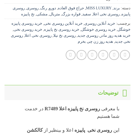
دسته:
برند
,
MISS LUXURY
,
حراج فوق العاده
,
دورو
,
رنگ
,
روسری
,
روسری
پاییزه
,
روسری نخی اعلا
,
سفید
,
قواره بزرگ
,
متریال
,
مشکی
,
نخ پاییزه
برچسب:
خرید آنلاین روسری
,
خرید آنلاین روسری نخی
,
خرید روسری پاییزه
خوشگل
,
خرید روسری خوشگل
,
خرید روسری نخ پاییزه
,
خرید روسری نخی
,
خرید هدیه روز مادر
,
روسری جدید
,
روسری نخ نیلا
,
روسری نخی اعلا
,
روسری
نخی جدید
,
هدیه روز زن چی بخرم
توضیحات
با معرفی
روسری نخ پاییزه اعلا R7489
در خدمت
شما هستیم
این
روسری نخی پاییزه
اعلا و بینظیر از
کالکشن