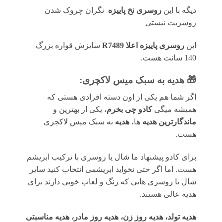
دیگه با این
روسری نخ پاییزه
نگران چروک شدن
روسریت نیستی
این
روسری پاییزه اعلا R7489
سایزش قواره بزرگ
140 سانت هست.
🎁 هدیه به سبک میس لاکچری:
اگر شما هم یکی از اون دسته افرادی هستی که
همیشه میگی
کادو چی بخرم
، یکی از بهترین و
ماندگارترین هدیه
ها،
هدیه
به سبک میس لاکچری
هست.
برای کادو پیشنهاد ما شال یا روسری با ترکیب ابریشم
هست. اما اگر حتی نخواید ابریشمی انتخاب کنید سایر
شال یا روسری هایی که رنگ و لعاب خوبی دارند برای
هدیه عالی هستند.
هدیه تولد، هدیه روز زن، هدیه روز مادر، هدیه مناسبتی