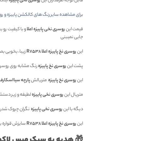
قابل توجه طرفداران این
روسری نخی
پاییزه
اینکه
برای مشاهده سایر رنگ های کالکشن پاییزه و رو
قیمت این
روسری نخی پاییزه اعلا
و با کیفیت رو 
جایی نمیبنی
این
روسری نخ پاییزه اعلا R7538
زیبا، بخوبی بص
پشت این
روسری نخ پاییزه
رنگ مشابه روی روسری
این
روسری نخ پاییزه
متریالش
پارچه سیااسکارف
متریال این
روسری نخی پاییزه
لطیفه و زیر دستش
دیگه با این
روسری نخی پاییزه
نگران چروک شدن
این
روسری نخ پاییزه اعلا R7538
سایزش قواره بزرگ 140 سان
🎁 هدیه به سبک میس لاکچ