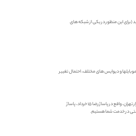
، میتونید تعویض یا مرجوع کنید (برای این منظور در یکی از شبکه های
بایلها و دیوایس های مختلف، احتمال تغییر
آغاز کرد، طی سالها فروشگاه حضوری در بازار تهران، واقع در پاساژ رضا 15 خرداد، پاساژ