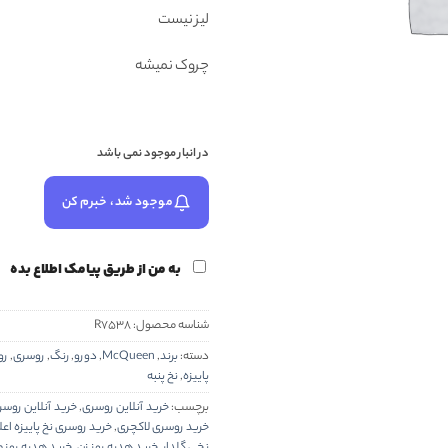
لیز نیست
چروک نمیشه
در انبار موجود نمی باشد
موجود شد، خبرم کن
به من از طریق پیامک اطلاع بده
شناسه محصول:
R7538
دسته:
برند
,
McQueen
,
دورو
,
رنگ
,
روسری
,
رو
پاییزه
,
نخ پنبه
برچسب:
خرید آنلاین روسری
,
خرید آنلاین روس
خرید روسری لاکچری
,
خرید روسری نخ پاییزه اعلا