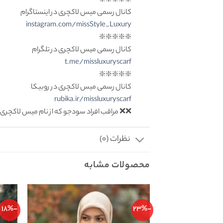
❇️❇️❇️❇️❇️
کانال رسمی میس لاکچری در اینستاگرام
instagram.com/missStyle_Luxury
❇️❇️❇️❇️❇️
کانال رسمی میس لاکچری در تلگرام
t.me/missluxuryscarf
❇️❇️❇️❇️❇️
کانال رسمی میس لاکچری در روبیکا
rubika.ir/missluxuryscarf
❌❌ مراقب افراد سودجو که از نام میس لاکچری 
نظرات (0)
محصولات مشابه
-18%
-23%