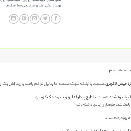
نخی گلدار
,
خرید هدیه روز زن
,
خرید هدیه روز م
روسری نخی اعلا
,
روسری نخی سیا اسکارف
 شما هستیم
زه میس لاکچری
هست، با اینکه سبک هست اما بدلیل تراکم بافت پارچه اش یک
ر
ف پاییزه
شده هست .با
طرح پر طرفدار و زیبا برند مک کویین
باعث شده طرفدارای زیادی داشته باشه.
 روزمره هست.