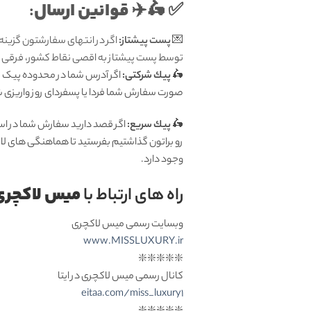
قوانين ارسال
:
✅ 🛵✈️
💌
پست پیشتاز:
اگر در انتهای سفارشتون گزینه
توسط پست پیشتاز به اقصی نقاط کشور، فرقی ندا
🛵
پيك شرکتی:
اگر آدرس شما در محدوده پیک تهر
صورت سفارش شما فردا یا پسفردای روز واريزى شما توسط پیک 
🛵
پيك سریع:
اگر قصد دارید سفارش شما در اس
رو براتون گذاشتیم بفرستید تا هماهنگی های لا
وجود دارد.
میس لاکچری
راه های ارتباط با
وبسایت رسمی میس لاکچری
www.MISSLUXURY.ir
❇️❇️❇️❇️❇️
کانال رسمی میس لاکچری در ایتا
eitaa.com/miss_luxury1