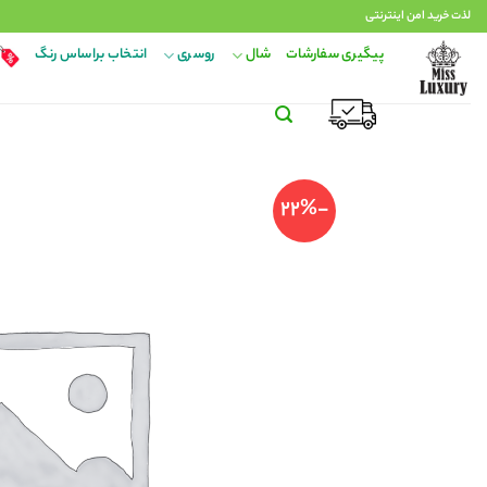
Ski
لذت خرید امن اینترنتی
t
پیگیری سفارشات
شال
روسری
انتخاب براساس رنگ
conten
-22%