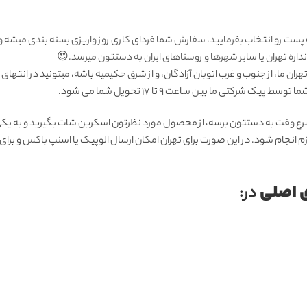
 پست رو انتخاب بفرمایید، سفارش شما فردای کاری روز واریزی بسته بندی میشه 
ره تهران یا سایر شهرها و روستاهای ایران به دستتون میرسد.😍
ان ما، از جنوب و غرب اتوبان آزادگان، و از شرق حکیمیه باشه، میتونید در انتهای
شرکتی ما بين ساعت 9 تا 17 تحويل شما مى شود.
رع وقت به دستتون برسه، از محصول مورد نظرتون اسکرین شات بگیرید و به یکی 
زم انجام شود. در این صورت برای تهران امکان ارسال الوپیک یا اسنپ باکس و بر
 اصلی
در: