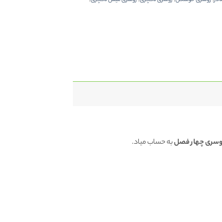
ادر
,
روسری خوشگل
,
روسری لاکچری
,
روسری میس لاکچری
,
وسری چهار فصل
به حساب میاد.