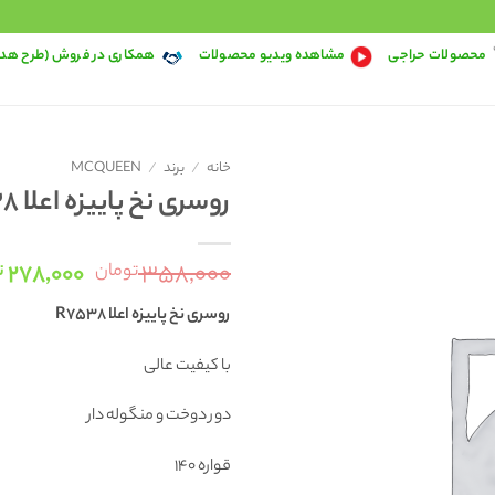
محصولات حراجی
مشاهده ویدیو محصولات
همکاری در فروش (طرح هد
خانه
/
برند
/
MCQUEEN
روسری نخ پاییزه اعلا R7538
قیمت
۲۷۸,۰۰۰
۳۵۸,۰۰۰
تومان
ت
اصلی:
روسری نخ پاییزه اعلا R7538
بود.
با کیفیت عالی
دور دوخت و منگوله دار
قواره 140