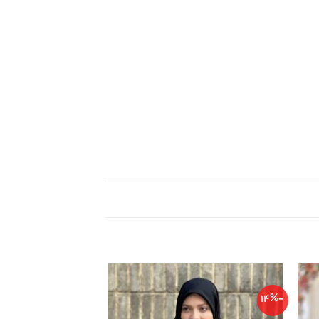
-23%
-14%