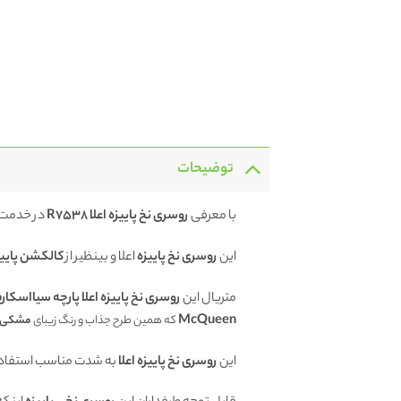
توضیحات
با معرفی
روسری نخ پاییزه اعلا R7538
در خدمت
این
روسری نخ پاییزه
اعلا و بینظیر از
کالکشن پایی
متریال این
روسری
نخ پاییزه اعلا پارچه سیااسکار
McQueen
که همین طرح جذاب و رنگ زیبای
مشکی
این
روسری نخ پاییزه
اعلا
به شدت مناسب استفاده