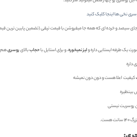
 این روسری رو چهار فصل میتونید سر کنید.
سری نخی ها اینجا کلیک کنید
بجای سیصد و خرده ای که همه جا میفروشن با قیمت تپقی (تضمین پایین ترین قیمت
ورت یک طرفه ایستایی داره و
لیز نمیخوره
، و برای استایل با
حجاب
بالای
روسری
هم ب
 داره
کیفیت اعلا هست و دون دون نمیشه
 بینظیره
 روسریت نیستی
ت هست.
ری: