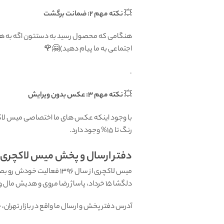
💥
نکته مهم 2: ضمانت برگشت
اجتماعی به ما پیام دهید)🤗🌹
.
💥
نکته مهم 3: عکس بدون ویرایش
با وجود اینکه عکس های ما اختصاصی میس لاکچر
رنگ تا 15% وجود دارد.
دفتر ارسال و پخش میس لاکچری: ب
میس لاکچری از سال 1396 فعالیت خودش رو بصورت تخصصی در زمینه
دلگشا 15 خرداد، پاساژ رضا مروی و هدیش مال واقع در منطقه هروی تهران داشت. اما با آغاز کرونا در حال حاضر فقط بصورت اینترنتی در خدمت شما هستیم.
آدرس دفتر پخش و ارسال ما واقع در بازار تهران، خیابان