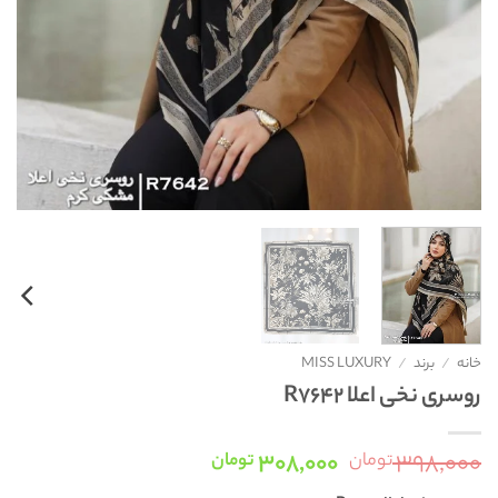
خانه
/
برند
/
MISS LUXURY
روسری نخی اعلا R7642
قیمت
قیمت
۳۰۸,۰۰۰
۳۹۸,۰۰۰
تومان
تومان
اصلی:
فعلی: