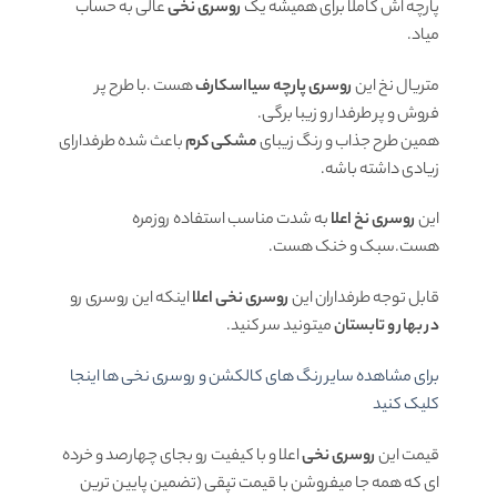
پارچه اش کاملا برای همیشه یک
روسری
نخی
عالی به حساب
میاد.
متریال نخ این
روسری
پارچه سیااسکارف
هست .با طرح پر
فروش و پر طرفدار و زیبا برگی.
همین طرح جذاب و رنگ زیبای
مشکی کرم
باعث شده طرفدارای
زیادی داشته باشه.
این
روسری نخ اعلا
به شدت مناسب استفاده روزمره
هست.سبک و خنک هست.
قابل توجه طرفداران این
روسری نخی
اعلا
اینکه این روسری رو
در بهار و تابستان
میتونید سر کنید.
برای مشاهده سایر رنگ های کالکشن و روسری نخی ها اینجا
کلیک کنید
قیمت این
روسری نخی
اعلا و با کیفیت رو بجای چهارصد و خرده
ای که همه جا میفروشن با قیمت تپقی (تضمین پایین ترین