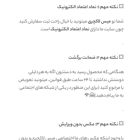
💥
نکته مهم 1: نماد اعتماد الکترونیک
شما تو
میس لاکچری
میتونید با خیال راحت ثبت سفارش کنید
چون سایت ما دارای
نماد اعتماد الکترونیک
است.
.
💥
نکته مهم 2: ضمانت برگشت
هنگامی که محصول رسید به دستتون اگه به هر دلیلی
دوستش نداشتید تا ۲۴ ساعت طبق قوانین، میتونید تعویض
یا مرجوع کنید (برای این منظور در یکی از شبکه های اجتماعی
به ما پیام دهید)🤗🌹
.
💥
نکته مهم 3: عکس بدون ویرایش
با وجود اینکه عکس های ما اختصاصی میس لاکچری و بدون