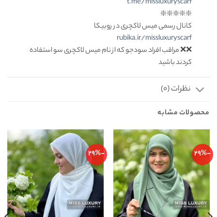
t.me/missluxuryscarf
❇️❇️❇️❇️❇️
کانال رسمی میس لاکچری در روبیکا
rubika.ir/missluxuryscarf
❌❌ مراقب افراد سودجو که از نام میس لاکچری سو استفاده
کردند باشید
نظرات (0)
محصولات مشابه
-29%
-29%