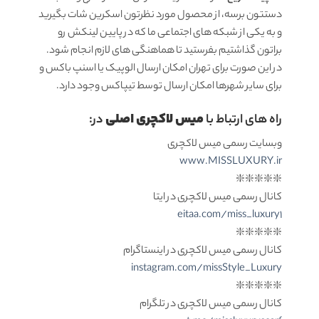
دستتون برسه، از محصول مورد نظرتون اسکرین شات بگیرید
و به یکی از شبکه های اجتماعی ما که در پایین لینکش رو
براتون گذاشتیم بفرستید تا هماهنگی های لازم انجام شود.
در این صورت برای تهران امکان ارسال الوپیک یا اسنپ باکس و
برای سایر شهرها امکان ارسال توسط تیپاکس وجود دارد.
میس لاکچری اصلی
راه های ارتباط با
در:
وبسایت رسمی میس لاکچری
www.MISSLUXURY.ir
❇️❇️❇️❇️❇️
کانال رسمی میس لاکچری در ایتا
eitaa.com/miss_luxury1
❇️❇️❇️❇️❇️
کانال رسمی میس لاکچری در اینستاگرام
instagram.com/missStyle_Luxury
❇️❇️❇️❇️❇️
کانال رسمی میس لاکچری در تلگرام