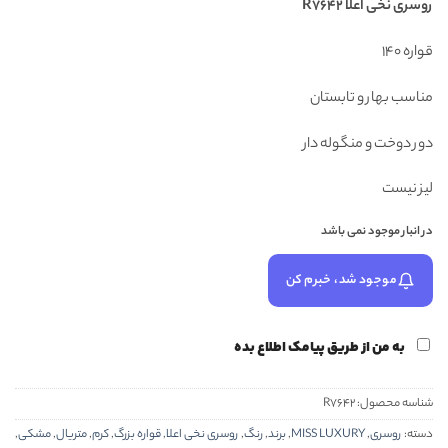
روسری نخی اعلا R7642
۳۹۸,۰۰۰ تومان
۳۰۸,۰۰۰ تومان.
بود.
قواره 140
مناسب بهار و تابستان
دور دوخت و منگوله دار
لیز نیست
در انبار موجود نمی باشد
موجود شد، خبرم کن
به من از طریق پیامک اطلاع بده
شناسه محصول:
R7642
دسته:
روسری
,
MISS LUXURY
,
برند
,
رنگ
,
روسری نخی اعلا
,
قواره بزرگ
,
کرم
,
متریال
,
مشکی
,