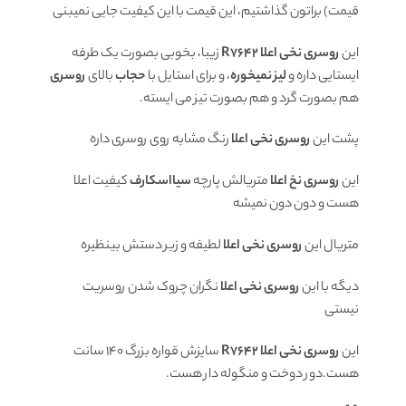
قیمت) براتون گذاشتیم، این قیمت با این کیفیت جایی نمیبنی
این
روسری نخی اعلا R7642
زیبا، بخوبی بصورت یک طرفه
ایستایی داره و
لیز نمیخوره
، و برای استایل با
حجاب
بالای
روسری
هم بصورت گرد و هم بصورت تیز می ایسته.
پشت این
روسری نخی
اعلا
رنگ مشابه روی روسری داره
این
روسری نخ اعلا
متریالش پارچه
سیااسکارف
کیفیت اعلا
هست و دون دون نمیشه
متریال این
روسری نخی اعلا
لطیفه و زیر دستش بینظیره
دیگه با این
روسری نخی اعلا
نگران چروک شدن روسریت
نیستی
این
روسری نخی اعلا R7642
سایزش قواره بزرگ 140 سانت
هست.دور دوخت و منگوله دار هست.