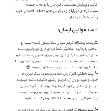
افکت و ویرایش هستند. با این حال با توجه به صفحه
نمایشگرهای موبایلها و دیوایس های مختلف، احتمال تغییر
رنگ تا 15% وجود دارد.
قوانين ارسال
:
✅ 🛵✈️
💌
پست پیشتاز:
اگر در انتهای سفارشتون گزینه پست رو
انتخاب بفرمایید، سفارش شما فردای کاری روز واریزی بسته
بندی میشه و پسفردای کاری روز واریزی تحویل پست میشه و
توسط پست پیشتاز به اقصی نقاط کشور، فرقی نداره تهران یا
سایر شهرها و روستاهای ایران به دستتون میرسد.😍
🛵
پيك شرکتی:
اگر آدرس شما در محدوده پیک تهران ما، از
جنوب و غرب اتوبان آزادگان، و از شرق حکیمیه باشه، میتونید
در انتهای سفارش خود گزینه پیک رو انتخاب کنید، در این
صورت سفارش شما فردا یا پسفردای روز واريزى شما توسط
پیک شرکتی ما بين ساعت 9 تا 17 تحويل شما مى شود.
🛵
پيك سریع:
اگر قصد دارید سفارش شما در اسرع وقت به