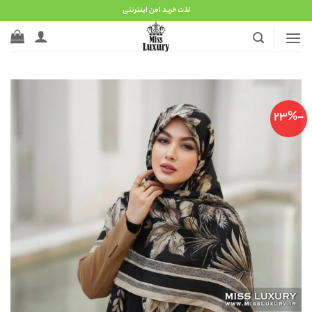
Ski
لذت خرید امن اینترنتی
t
conten
-23%