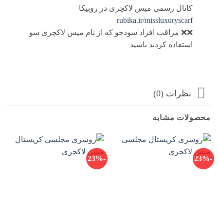
کانال رسمی میس لاکچری در روبیکا
rubika.ir/missluxuryscarf
❌❌ مراقب افراد سودجو که از نام میس لاکچری سو
استفاده کردند باشید
نظرات (0)
محصولات مشابه
-23%
-23%