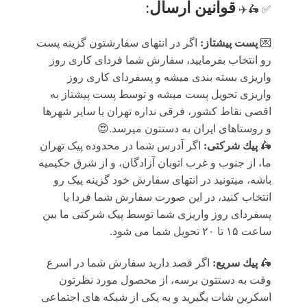
قوانين ارسال
:
✅ 🛵✈️
💌
پست پیشتاز:
اگر در انتهای سفارشتون گزینه پست
رو انتخاب بفرمایید، سفارش شما فردای کاری روز
واریزی بسته بندی میشه و پسفردای کاری روز
واریزی تحویل پست میشه و توسط پست پیشتاز به
اقصی نقاط کشور، فرقی نداره تهران یا سایر شهرها
و روستاهای ایران به دستتون میرسد.😍
🛵
پيك شرکتی:
اگر آدرس شما در محدوده پیک تهران
ما، از جنوب و غرب اتوبان آزادگان، و از شرق حکیمیه
باشه، میتونید در انتهای سفارش خود گزینه پیک رو
انتخاب کنید، در این صورت سفارش شما فردا یا
پسفردای روز واريزى شما توسط پیک شرکتی ما بين
ساعت ۱۵ تا ٢٠ تحويل شما مى شود.
🛵
پيك سریع:
اگر قصد دارید سفارش شما در اسرع
وقت به دستتون برسه، از محصول مورد نظرتون
اسکرین شات بگیرید و به یکی از شبکه های اجتماعی