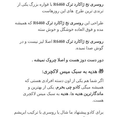
روسری نخ ژاکارد ترک R6460
با قواره بزرگ یکی از
ترندی ترین طرح های این روزهاست
طراحی این
روسری نخ ژاکارد ترک R6460
که همیشه
مده و فوق العاده خوشگل و خوش سته
روسری نخ ژاکارد ترک R6460
اصلا لیز نیست و در
گوش صدا نمیده.
دور دست دوز هست و اصلا چروک نمیشه .
🎁 هدیه به سبک میس لاکچری:
اگر شما هم یکی از اون دسته افرادی هستی که
همیشه میگی
کادو چی بخرم
، یکی از بهترین و
ماندگارترین هدیه
ها،
هدیه
به سبک میس لاکچری
هست.
برای کادو پیشنهاد ما شال یا روسری با ترکیب ابریشم