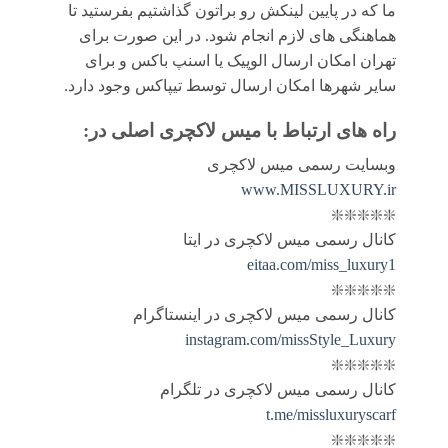
ما که در پایین لینکش رو براتون گذاشتیم بفرستید تا
هماهنگی های لازم انجام شود. در این صورت برای
تهران امکان ارسال الوپیک یا اسنپ باکس و برای
سایر شهرها امکان ارسال توسط تیپاکس وجود دارد.
راه های ارتباط با
میس لاکچری اصلی
در:
وبسایت رسمی میس لاکچری
www.MISSLUXURY.ir
❇️❇️❇️❇️❇️
کانال رسمی میس لاکچری در ایتا
eitaa.com/miss_luxury1
❇️❇️❇️❇️❇️
کانال رسمی میس لاکچری در اینستاگرام
instagram.com/missStyle_Luxury
❇️❇️❇️❇️❇️
کانال رسمی میس لاکچری در تلگرام
t.me/missluxuryscarf
❇️❇️❇️❇️❇️