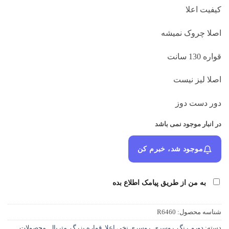
بود.
کیفیت اعلا
اصلا چروک نمیشه
قواره 130 سانت
اصلا لیز نیست
دور دست دوز
در انبار موجود نمی باشد
موجود شد، خبرم کن
به من از طریق پیامک اطلاع بده
شناسه محصول:
R6460
دسته:
دورو
,
رنگ
,
روسری
,
روسری نخی اعلا
,
قواره بزرگ
,
متریال
,
محصولات