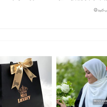
اب كنيد😉