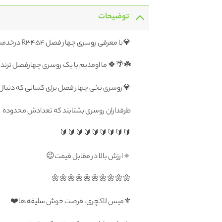
توضیحات
💎با معرفی روسری چهار فصل R3454 درخدمت شما هستیم
☘️🌴🍀 ما اومدیم با یک روسری چهارفصل ترندی ب
💎روسری نخی چهار فصل برای کسانی که دنبال 
طرفداران روسری بشتابند که تعدادش محدوده
🔰🔰🔰🔰🔰🔰🔰🔰🔰
🔸ارزش بالا در مقابل قیمت😉
🌼🌼🌼🌼🌼🌼🌼🌼🌼🌼
⚜️میس لاکچری، فرصت خوش سلیقه ها❤️