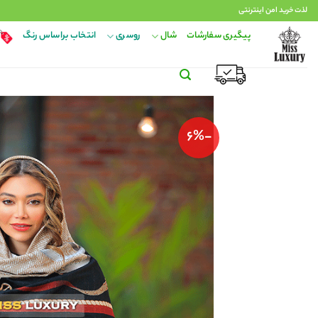
Ski
لذت خرید امن اینترنتی
t
پیگیری سفارشات
شال
روسری
انتخاب براساس رنگ
conten
-6%