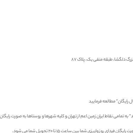
ل رایگان” مطالعه فرمایید
 به تمامى نقاط ايران زمين اعم از تهران و كليه شهرها و روستاها به صورت راي
 روز واريزى شما بين ساعت ۱۵ تا ٢٠ تحويل شما مى شود.