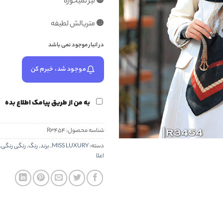
🟠 لیز نمیخوره
🟠 متریالش لطیفه
در انبار موجود نمی باشد
موجود شد، خبرم کن
به من از طریق پیامک اطلاع بده
شناسه محصول:
R3454
دسته:
MISS LUXURY
,
برند
,
رنگ
,
رنگی رنگی
,
اعلا