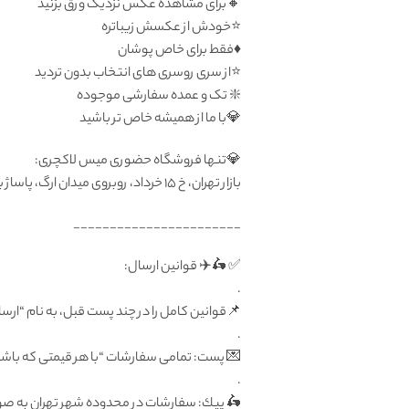
🔸برای مشاهده عکس نزدیک ورق بزنید
⭐️خودش از عکسش زیباتره
♦️فقط برای خاص پوشان
⭐️از سری روسری های انتخاب بدون تردید
❇️ تک و عمده سفارشی موجوده
💎با ما از هميشه خاص تر باشيد
💎تنها فروشگاه حضوری میس لاکچری:
بازار تهران، خ ۱۵ خرداد، روبروی میدان ارگ، پاساژ بزرگ دلگشا، طبقه منفی یک، پلاک ۸۷
_______________________
✅ 🛵✈️ قوانين ارسال:
.
📌قوانین کامل را در چند پست قبل، به نام “ارسا
.
💌 پست: تمامى سفارشات “با هر قيمتى كه باشد”
.
🛵 پيك: سفارشات در محدوده شهر تهران به صورت رايگان فرداى