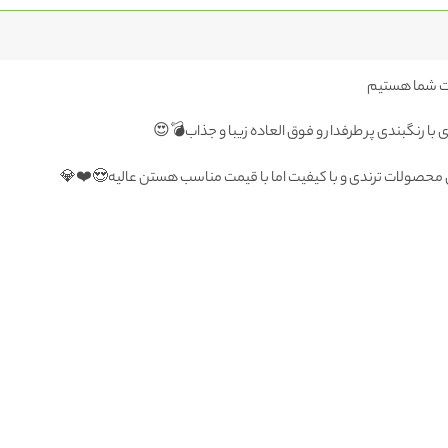
ا رنگبندی پر طرفدار و فوق العاده زیبا و جذاب💣😍
محصولات ترندی و با کیفیت اما با قیمت مناسب هستن عالیه😍❤️💎