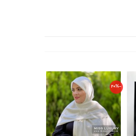
-29%
-20%