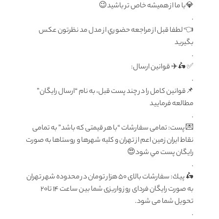
💎با ما از هميشه خاص تر باشيد😉
.
👈 لطفا قبل از مراجعه حضوري از مدل مد نظرتون عكس
بگيريد
.
✅ 🛵✈️ قوانين ارسال:
.
📌قوانین کامل را در چند پست قبل، به نام “ارسال رایگان”
مطالعه فرمایید
.
💌 پست: تمامى سفارشات “با هر قيمتى كه باشد” به تمامى
نقاط ايران زمين اعم از تهران و كليه شهرها و روستاها به صورت
رايگان پست مي شود😍
.
🛵 پيك: سفارشات بالاى ٥٠ هزار تومان در محدوده شهر تهران
به صورت رايگان فرداى روز واريزى شما بين ساعت ١٤ تا۲۰
تحويل شما مى شود.
.