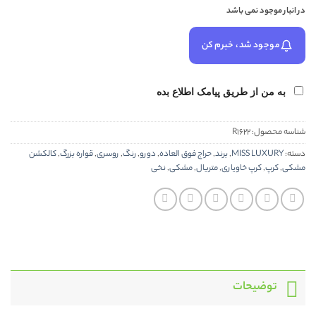
در انبار موجود نمی باشد
موجود شد، خبرم کن
به من از طریق پیامک اطلاع بده
شناسه محصول:
R1622
دسته:
MISS LUXURY
,
برند
,
حراج فوق العاده
,
دورو
,
رنگ
,
روسری
,
قواره بزرگ
,
کالکشن
مشکی
,
کرپ
,
کرپ خاویاری
,
متریال
,
مشکی
,
نخی
توضیحات