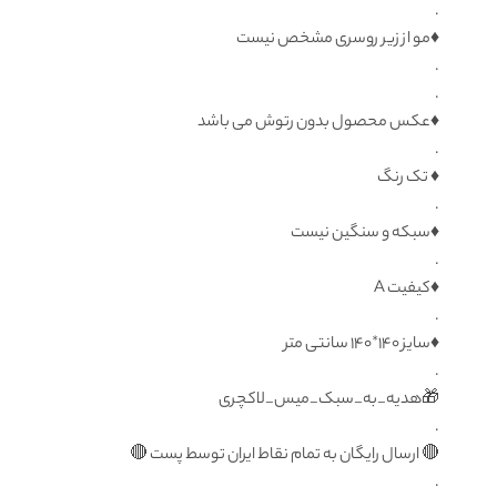
.
♦️مو از زیر روسری مشخص نیست
.
.
♦️عکس محصول بدون رتوش می باشد
.
♦️ تک رنگ
.
♦️سبکه و سنگین نیست
.
♦️كيفيت A
.
♦️سایز ۱۴۰*۱۴۰ سانتی متر
.
🎁هدیه_به_سبک_میس_لاکچری
.
🔴 ارسال رایگان به تمام نقاط ايران توسط پست 🔴
.