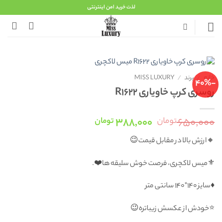
Ski
لذت خرید امن اینترنتی
t
conten
خانه
/
برند
/
MISS LUXURY
-40%
روسری کرپ خاویاری R1622
قیمت
قیمت
۳۸۸,۰۰۰
۶۵۰,۰۰۰
تومان
تومان
اصلی:
فعلی:
🔸ارزش بالا در مقابل قیمت😉
۶۵۰,۰۰۰ تومان
۳۸۸,۰۰۰ تومان.
بود.
⚜️میس لاکچری، فرصت خوش سلیقه ها❤️.
♦️سایز ۱۴۰*۱۴۰ سانتی متر
⭐️خودش از عکسش زیباتره😉