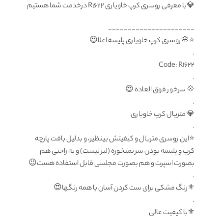
💎با معرفی روسری کرپ خاویاری R1622 درخدمت شما هستیم
______________________
⭐️🌸روسری کرپ خاویاری پلیسه اعلا😍
.
Code: R1622
.
💠 سرخور فوق العاده 😍
.
💎 متریال کرپ خاویاری
.
⭐️این روسری متریال و کیفیتش بینظیر، و بدلیل بافت پارچه
کرپ و پلیسه بودن سر نمیخوره (لیز نیست) و به راحتی هم
بصورت اسپرت و هم بصورت مجلسی قابل استفاده هست😉
.
⚜️رنگ مشکی برای ست کردن آسان با همه رنگها😍
.
⚜️با کیفیت عالی