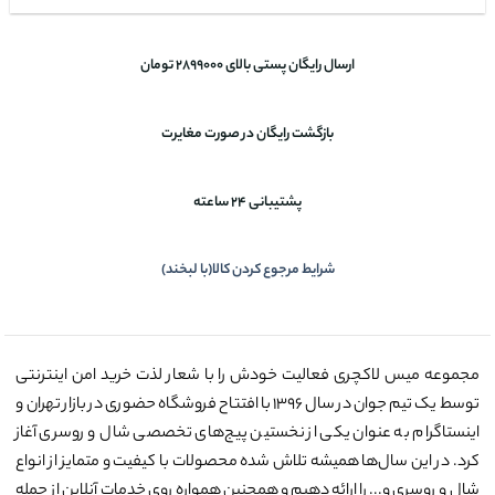
ارسال رایگان پستی بالای 2899000 تومان
بازگشت رایگان در صورت مغایرت
پشتیبانی 24 ساعته
شرایط مرجوع کردن کالا(با لبخند)
مجموعه میس لاکچری فعالیت خودش را با شعار لذت خرید امن اینترنتی
توسط یک تیم جوان در سال ۱۳۹۶ با افتتاح فروشگاه حضوری در بازار تهران و
اینستاگرام به عنوان یکی از نخستین پیج‌های تخصصی شال و روسری آغاز
کرد. در این سال‌ها همیشه تلاش شده محصولات با کیفیت و متمایز از انواع
شال و روسری و... را ارائه دهیم و همچنین همواره روی خدمات آنلاین از جمله