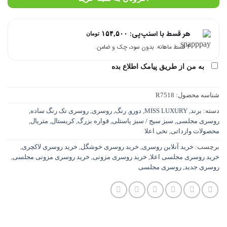
هر قسط با اسنپ‌پی:
۱۵۴,۵۰۰
تومان
۴ قسط ماهانه. بدون سود، چک و ضامن.
به من از طریق پیامک اطلاع بده
شناسه محصول:
R7518
دسته:
برند
,
MISS LUXURY
,
دورو
,
رنگ
,
روسری
,
روسری تک رنگ ساده
,
روسری مجلسی
,
سبز سیج / سبز پاستلی
,
قواره بزرگ
,
کریستال
,
متریال
,
محصولات وارداتی
,
نخی اعلا
برچسب:
خرید آنلاین روسری
,
خرید روسری خوشگل
,
خرید روسری لاکچری
,
خرید روسری مجلسی اعلا
,
خرید روسری مزونی
,
خرید روسری مزونی مجلسی
,
روسری جدید
,
روسری مجلسی