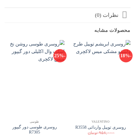
نظرات (0)
محصولات مشابه
-25%
-18%
VALENTINO
طوسی
روسری طوسی دور گیپور
روسری توییل وارداتی R3558
R7305
۹۵۸,۰۰۰
تومان