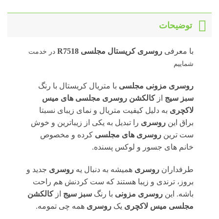
توضیحات
با معرفی
روسری کریستال مجلسی R7518
در خدمت
شماییم
روسری مزونی مجلسی
با متریال کریستال با رنگ
سبز سیج
از
کالکشن روسری مجلسی های میس
لاکچری
به دلیل کیفیت متریال و نمای زیبای نسبتا
براق این
روسری
را تبدیل به یکی از زیباترین و خوش
ست ترین
روسری های مجلسی
کرده و مخصوص
خانم های جسور و لوکس پسنده.
طرفداران
روسری
همیشه به دنبال یه
روسری
جدید و
بروز، ترندی و زیبا هستند که ست کردنش هم راحت
باشه. این
روسری مزونی
با رنگ
سبز سیج
از
کالکشن
مجلسی میس لاکچری
یک
روسری
همه چی تمومه.