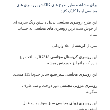
برای مشاهده سایر طرح های کالکشن روسری های
مجلسی اینجا کلیک کنید
این طرح
روسری مجلسی
بدلیل داشتن رنگ سرمه ای
از خوش ست ترین
روسری های مجلسی
به حساب
میاد.
متریال
کریستال
اعلا وارداتی
این
روسری کریستال مجلسی R7518
یه بافت ریز
داره که مانع لیز خوردنش میشه
این
روسری مجلسی سبز سیج
سایز حدودا 135 هست.
روسری مزونی مجلسی
دور دوخت و سه طرف
منگوله
این
روسری زیبای مجلسی سبز سیج
دو رو قابل
استفاده هست