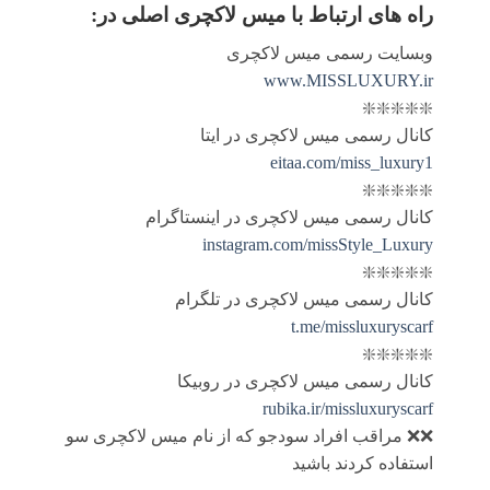
راه های ارتباط با
میس لاکچری اصلی
در:
وبسایت رسمی میس لاکچری
www.MISSLUXURY.ir
❇️❇️❇️❇️❇️
کانال رسمی میس لاکچری در ایتا
eitaa.com/miss_luxury1
❇️❇️❇️❇️❇️
کانال رسمی میس لاکچری در اینستاگرام
instagram.com/missStyle_Luxury
❇️❇️❇️❇️❇️
کانال رسمی میس لاکچری در تلگرام
t.me/missluxuryscarf
❇️❇️❇️❇️❇️
کانال رسمی میس لاکچری در روبیکا
rubika.ir/missluxuryscarf
❌❌ مراقب افراد سودجو که از نام میس لاکچری سو
استفاده کردند باشید