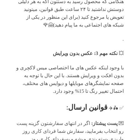
هنگامی که محصول رسید به دستتون اگه به هر دلیلی
دوستش نداشتید تا ۲۴ ساعت طبق قوانین، میتونید
تعویض یا مرجوع کنید (برای این منظور در یکی از
شبکه های اجتماعی به ما پیام دهید)🤗🌹
.
💥
نکته مهم 3: عکس بدون ویرایش
با وجود اینکه عکس های ما اختصاصی میس لاکچری و
بدون افکت و ویرایش هستند. با این حال با توجه به
صفحه نمایشگرهای موبایلها و دیوایس های مختلف،
احتمال تغییر رنگ تا 15% وجود دارد.
قوانين ارسال
:
✅ 🛵✈️
💌
پست پیشتاز:
اگر در انتهای سفارشتون گزینه پست
رو انتخاب بفرمایید، سفارش شما فردای کاری روز
واریزی بسته بندی میشه و پسفردای کاری روز