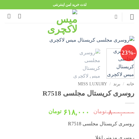
Ski
لذت خرید امن اینترنتی
t
conten
-23%
خانه
/
برند
/
MISS LUXURY
روسری کریستال مجلسی R7518
قیمت
قیمت
۸۰۰,۰۰۰
تومان
۶۱۸,۰۰۰
تومان
اصلی:
فعلی:
روسری کریستال مجلسی R7518
۸۰۰,۰۰۰ تومان
۶۱۸,۰۰۰ تومان.
بود.
روسری مزونی اعلا