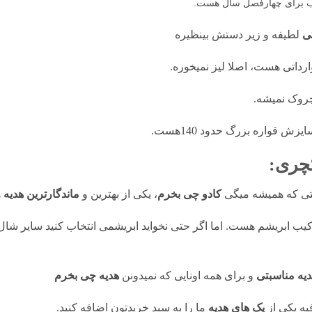
 برای چهارفصل سال هست.
تی
لطیفه و زیر دستش بینظیره
ارداتی هست، اصلا لیز نمیخوره.
روک نمیشه.
یزش قواره بزرگ حدود 140هست.
چری:
ستی که همیشه میگی
کادو چی بخرم
، یکی از بهترین و
ماندگارترین هدیه
ه
رکیب ابریشم هست. اما اگر حتی نخواید ابریشمی انتخاب کنید سایر شا
دیه مناسبتی
و برای همه اونایی که نمیدونن
هدیه چی بخرم
ه یکی از
پک های هدیه
ما را به سبد خریدتون اضافه کنید.