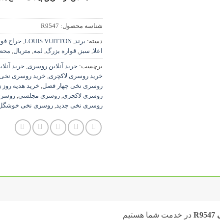
شناسه محصول:
R9547
دسته:
برند
,
LOUIS VUITTON
,
حراج فوق
اعلا
,
سبز
,
قواره بزرگ
,
لمه
,
متریال
,
محصو
برچسب:
خرید آنلاین روسری
,
خرید آنلا
خرید روسری لاکچری
,
خرید روسری نخی
روسری نخی چهار فصل
,
خرید هدیه روز 
روسری لاکچری
,
روسری مجلسی
,
روسری
روسری نخی جدید
,
روسری نخی خوشگل
R
در خدمت شما هستیم