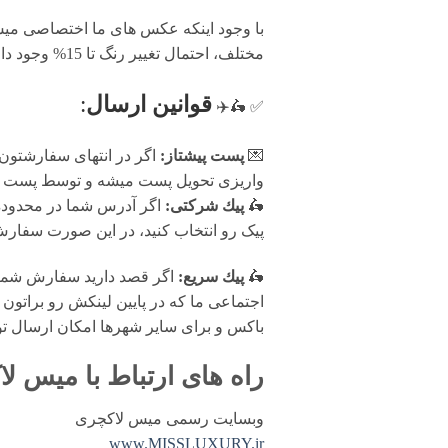
با وجود اینکه عکس های ما اختصاصی میس 
مختلف، احتمال تغییر رنگ تا 15% وجود دارد.
قوانين ارسال
:
✅ 🛵✈️
💌
پست پیشتاز:
اگر در انتهای سفارشتون
واریزی تحویل پست میشه و توسط پست پیش
🛵
پيك شرکتی:
اگر آدرس شما در محدوده پ
پیک رو انتخاب کنید، در این صورت سفارش شما فرد
🛵
پيك سریع:
اگر قصد دارید سفارش شما 
اجتماعی ما که در پایین لینکش رو براتون 
باکس و برای سایر شهرها امکان ارسال ت
راه های ارتباط با
میس لا
وبسایت رسمی میس لاکچری
www.MISSLUXURY.ir