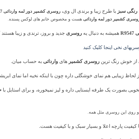
رنگی سبز
با طرح زیبا و برندی ال وی
، روسری کشمیر دور لمه وارداتی R9547
وسری کشمیر دور لمه وارداتی
هست و مخصوص خانم های لوکس پسنده.
R9
همیشه به دنبال یه
روسری
جدید و بروز، ترندی و زیبا هستن
یهای نخی اینجا کلیک کنید
از خوش رنگ ترین
روسری کشمیر
های
وارداتی
به حساب میان.
ز لحاظ زیبایی هم نمای خوشگلی داره چون با اینکه نخیه اما نمای ابری
بخوبی بصورت یک طرفه ایستایی داره و لیز نمیخوره، و برای استایل با
ح
 روی این روسری مثل همه.
ا کیفیت پارچه اعلا و بسیار سبک و با کیفیت هست.