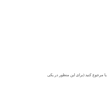
۲ ساعت طبق قوانین، میتونید تعویض یا مرجوع کنید (برای این منظور در یکی