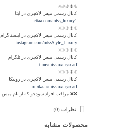
❇️❇️❇️❇️❇️
کانال رسمی میس لاکچری در ایتا
eitaa.com/miss_luxury1
❇️❇️❇️❇️❇️
کانال رسمی میس لاکچری در اینستاگرام
instagram.com/missStyle_Luxury
❇️❇️❇️❇️❇️
کانال رسمی میس لاکچری در تلگرام
t.me/missluxuryscarf
❇️❇️❇️❇️❇️
کانال رسمی میس لاکچری در روبیکا
rubika.ir/missluxuryscarf
❌❌ مراقب افراد سودجو که از نام میس لا
نظرات (0)
محصولات مشابه