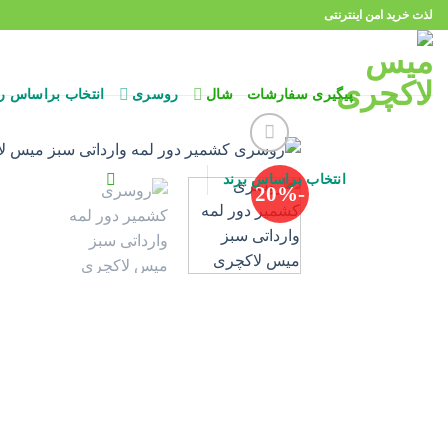
Ski
لذت خرید امن اینترنتی
t
conten
پیگیری سفارشات
شال
روسری
انتخاب براساس ر
انتخاب براساس برند
-20%