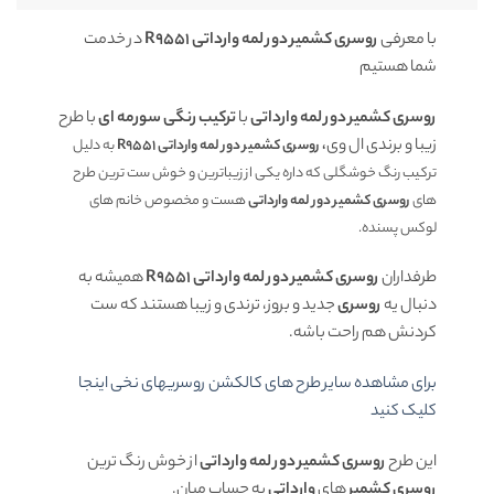
با معرفی
روسری کشمیر دور لمه وارداتی R9551
در خدمت
شما هستیم
روسری کشمیر دور لمه وارداتی
با
ترکیب رنگی سورمه ای
با طرح
زیبا و برندی ال وی
، روسری کشمیر دور لمه وارداتی R9551
به دلیل
ترکیب رنگ خوشگلی که داره یکی از زیباترین و خوش ست ترین طرح
های
روسری کشمیر دور لمه وارداتی
هست و مخصوص خانم های
لوکس پسنده.
طرفداران
روسری کشمیر دور لمه وارداتی R9551
همیشه به
دنبال یه
روسری
جدید و بروز، ترندی و زیبا هستند که ست
کردنش هم راحت باشه.
برای مشاهده سایر طرح های کالکشن روسریهای نخی اینجا
کلیک کنید
این طرح
روسری کشمیر دور لمه وارداتی
از خوش رنگ ترین
روسری کشمیر
های
وارداتی
به حساب میان.