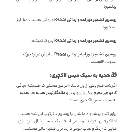
بینظیره
روسری کشمیر دور لمه وارداتی R9551
وارداتی هست، اصلا لیز
نمیخوره.
روسری کشمیر دور لمه وارداتی R9551
چروک نمیشه.
روسری کشمیر دور لمه وارداتی R9551
سایزش قواره بزرگ
حدود 140هست.
🎁 هدیه به سبک میس لاکچری:
اگر شما هم یکی از اون دسته افرادی هستی که همیشه میگی
کادو چی بخرم
، یکی از بهترین و
ماندگارترین هدیه
ها،
هدیه
به سبک میس لاکچری هست.
برای کادو پیشنهاد ما شال یا روسری با ترکیب ابریشم هست.
اما اگر حتی نخواید ابریشمی انتخاب کنید سایر شال یا روسری
هایی که رنگ و لعاب خوبی دارند برای هدیه عالی هستند.