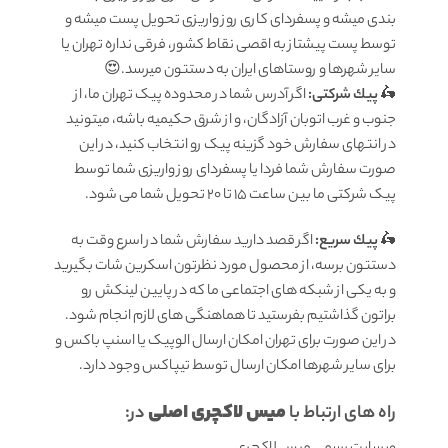
بندی میشه و پسفردای کاری روز واریزی تحویل پست میشه و
توسط پست پیشتاز به اقصی نقاط کشور، فرقی نداره تهران یا
سایر شهرها و روستاهای ایران به دستتون میرسد.😍
🛵
پيك شرکتی:
اگر آدرس شما در محدوده پیک تهران ما، از
جنوب و غرب اتوبان آزادگان، و از شرق حکیمیه باشه، میتونید
در انتهای سفارش خود گزینه پیک رو انتخاب کنید، در این
صورت سفارش شما فردا یا پسفردای روز واريزى شما توسط
پیک شرکتی ما بين ساعت ۱۵ تا ٢٠ تحويل شما مى شود.
🛵
پيك سریع:
اگر قصد دارید سفارش شما در اسرع وقت به
دستتون برسه، از محصول مورد نظرتون اسکرین شات بگیرید
و به یکی از شبکه های اجتماعی ما که در پایین لینکش رو
براتون گذاشتیم بفرستید تا هماهنگی های لازم انجام شود.
در این صورت برای تهران امکان ارسال الوپیک یا اسنپ باکس و
برای سایر شهرها امکان ارسال توسط تیپاکس وجود دارد.
میس لاکچری اصلی
راه های ارتباط با
در: