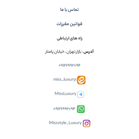
تماس با ما
قوانین مقررات
راه های ارتباطی
آدرس
: بازار تهران ، خیابان پامنار
09126992094
miss_luxury1
MissLuxury
09126992094
Missstyle_Luxury