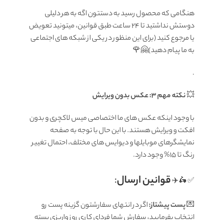
هنگامی که محصول رسید به دستتون اگه به هر دلیلی
دوستش نداشتید تا ۲۴ ساعت طبق قوانین، میتونید تعویض
یا مرجوع کنید (برای این منظور در یکی از شبکه های اجتماعی
به ما پیام دهید)🤗🌹
.
💥
نکته مهم 3: عکس بدون ویرایش
با وجود اینکه عکس های ما اختصاصی میس لاکچری و بدون
افکت و ویرایش هستند. با این حال با توجه به صفحه
نمایشگرهای موبایلها و دیوایس های مختلف، احتمال تغییر
رنگ تا 15% وجود دارد.
قوانين ارسال
:
✅ 🛵✈️
💌
پست پیشتاز:
اگر در انتهای سفارشتون گزینه پست رو
انتخاب بفرمایید، سفارش شما فردای کاری روز واریزی بسته