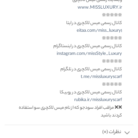
وبسایت رسمی میس لاکچری
www.MISSLUXURY.ir
❇️❇️❇️❇️❇️
کانال رسمی میس لاکچری در ایتا
eitaa.com/miss_luxury1
❇️❇️❇️❇️❇️
کانال رسمی میس لاکچری در اینستاگرام
instagram.com/missStyle_Luxury
❇️❇️❇️❇️❇️
کانال رسمی میس لاکچری در تلگرام
t.me/missluxuryscarf
❇️❇️❇️❇️❇️
کانال رسمی میس لاکچری در روبیکا
rubika.ir/missluxuryscarf
❌❌ مراقب افراد سودجو که از نام میس لاکچری سو استفاده
کردند باشید
نظرات (0)