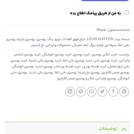
به من از طریق پیامک اطلاع بده
شناسه محصول:
R9551
دسته:
برند
,
LOUIS VUITTON
,
حراج فوق العاده
,
دورو
,
رنگ
,
روسری
,
روسری پاییزه
,
روسری
نخی اعلا
,
سرمه ای
,
قواره بزرگ
,
لمه
,
متریال
,
محصولات وارداتی
,
نخ کشمیر
برچسب:
خرید آنلاین روسری
,
خرید روسری
,
خرید روسری خوشگل
,
خرید روسری کشمیر
وارداتی
,
خرید روسری نخی
,
خرید روسری نخی اعلا
,
خرید روسری نخی پاییزه
,
خرید روسری
نخی چهار فصل
,
خرید هدیه روز زن
,
خرید هدیه روز مادر
,
روسری جدید
,
روسری خوشگل
,
روسری میس لاکچری
,
روسری نخ پاییزه
,
روسری نخی اعلا
,
روسری نخی جدید
,
روسری نخی
خوشگل
,
روسری وارداتی
,
شال و روسری میس لاکچری
توضیحات