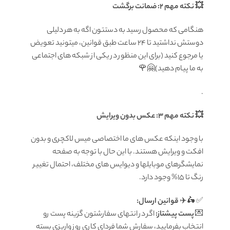
💥 نکته مهم 2: ضمانت برگشت
هنگامی که محصول رسید به دستتون اگه به هر دلیلی
دوستش نداشتید تا ۲۴ ساعت طبق قوانین، میتونید تعویض
یا مرجوع کنید (برای این منظور در یکی از شبکه های اجتماعی
به ما پیام دهید)🤗🌹
.
💥 نکته مهم 3: عکس بدون ویرایش
با وجود اینکه عکس های ما اختصاصی میس لاکچری و بدون
افکت و ویرایش هستند. با این حال با توجه به صفحه
نمایشگرهای موبایلها و دیوایس های مختلف، احتمال تغییر
رنگ تا 15% وجود دارد.
✅ 🛵✈️
قوانين ارسال:
💌
پست پیشتاز:
اگر در انتهای سفارشتون گزینه پست رو
انتخاب بفرمایید، سفارش شما فردای کاری روز واریزی بسته