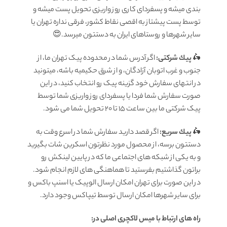
بندی میشه و پسفردای کاری روز واریزی تحویل پست میشه و
توسط پست پیشتاز به اقصی نقاط کشور، فرقی نداره تهران یا
سایر شهرها و روستاهای ایران به دستتون میرسد.😍
🛵
پيك شرکتی:
اگر آدرس شما در محدوده پیک تهران ما، از
جنوب و غرب اتوبان آزادگان، و از شرق حکیمیه باشه، میتونید
در انتهای سفارش خود گزینه پیک رو انتخاب کنید، در این
صورت سفارش شما فردا یا پسفردای روز واريزى شما توسط
پیک شرکتی ما بين ساعت ۱۵ تا ٢٠ تحويل شما مى شود.
🛵
پيك سریع:
اگر قصد دارید سفارش شما در اسرع وقت به
دستتون برسه، از محصول مورد نظرتون اسکرین شات بگیرید
و به یکی از شبکه های اجتماعی ما که در پایین لینکش رو
براتون گذاشتیم بفرستید تا هماهنگی های لازم انجام شود.
در این صورت برای تهران امکان ارسال الوپیک یا اسنپ باکس و
برای سایر شهرها امکان ارسال توسط تیپاکس وجود دارد.
راه های ارتباط با میس لاکچری اصلی در: