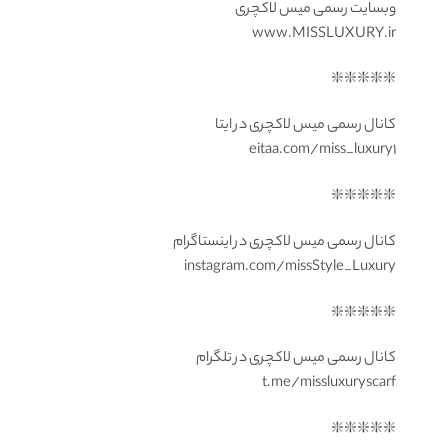
وبسایت رسمی میس لاکچری
www.MISSLUXURY.ir
❇️❇️❇️❇️❇️
کانال رسمی میس لاکچری در ایتا
eitaa.com/miss_luxury1
❇️❇️❇️❇️❇️
کانال رسمی میس لاکچری در اینستاگرام
instagram.com/missStyle_Luxury
❇️❇️❇️❇️❇️
کانال رسمی میس لاکچری در تلگرام
t.me/missluxuryscarf
❇️❇️❇️❇️❇️