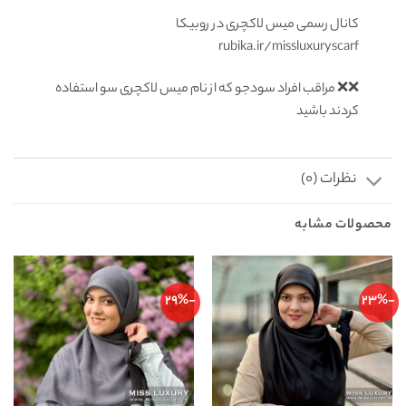
کانال رسمی میس لاکچری در روبیکا
rubika.ir/missluxuryscarf
❌❌ مراقب افراد سودجو که از نام میس لاکچری سو استفاده
کردند باشید
نظرات (0)
محصولات مشابه
-29%
-23%