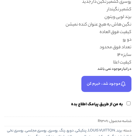
روسری کشمیر نگین دار جدید
۱,۵۰۰,۰۰۰ تومان
۹۸۸,۰۰۰ تومان.
کشمیر نگیندار
بود.
برند لویی ویتون
نگین هاش به هیچ عنوان کنده نمیشن
کیفیت فوق العاده
دو رو
تعداد فوق محدود
سایز 140
کیفیت اعلا
در انبار موجود نمی باشد
موجود شد، خبرم کن
به من از طریق پیامک اطلاع بده
شناسه محصول:
R9309
دسته:
برند
,
LOUIS VUITTON
,
پنکیکی
,
دورو
,
رنگ
,
روسری
,
روسری مجلسی
,
روسری نخی