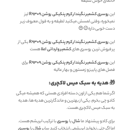
خانمای خوش سلیقه
این
روسری کشمیر نگیندار کرم پنکیکی روشن R9309
لیز
نمیخوره، وقتی لمسش میکنید لطیفه و به قول معروف زیر
دست خوبی داره😉😍
این
روسری کشمیر نگیندار کرم پنکیکی روشن R9309
یکی از
پر فروش ترین روسری های
کشمیر وارداتی اعلا
هست
این
روسری کشمیر نگیندار کرم پنکیکی روشن R9309
برای
فصل های پاییز و زمستون و بهار عالیه
هدیه به سبک میس لاکچری:
🎁
اگر شما هم یکی از اون دسته افرادی هستی که همیشه میگی
کادو چی بخرم، یکی از بهترین و ماندگارترین هدیه ها، هدیه
به سبک میس لاکچری هست.
برای کادو پیشنهاد ما
شال
یا
روسری
با ترکیب ابریشم هست.
اما اگر حتی نخواید ابریشمی انتخاب کنید سایر
شال
یا
روسری