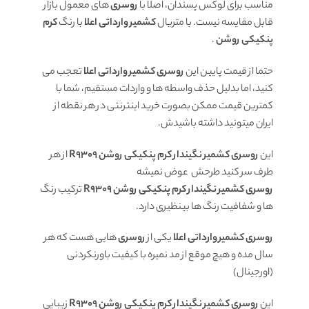
مناسب برای لوکس پسندان، اصلا با
روسری
های معمول بازار
قابل مقایسه نیست. با متریال
کشمیر وارداتی اعلا
با رنگ
کرم
پنکیکی روشن
.
حتما از قیمت پایین این
روسری کشمیر وارداتی اعلا
تعجب می
کنید، اما بدلیل حذف واسطه ها و واردات مستقیم، شما با
کمترین قیمت ممکن بصورت خرید اینترنتی در هر نقطه از
ایران میتونید داشته باشیدش.
این
روسری کشمیر نگیندار کرم پنکیکی روشن R9309
از هر
طرف سر کنید طرحش عوض نمیشه
روسری کشمیر نگیندار کرم پنکیکی روشن R9309
ترکیب رنگ
ها و شفافیت رنگ ها بینظیری دارد.
روسری کشمیر وارداتی
اعلا
یکی از
روسری
هایی هست که هر
سال مده و هیچ موقع از مد نمیره با کیفیت باورنکردنی
(اورجینال)
این
روسری کشمیر نگیندار کرم پنکیکی روشن R9309
زیبایی