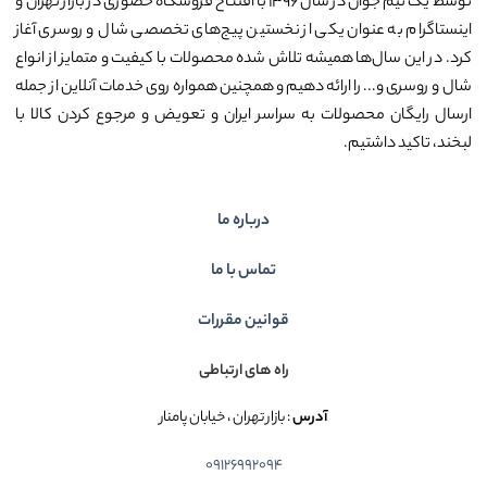
توسط یک تیم جوان در سال ۱۳۹۶ با افتتاح فروشگاه حضوری در بازار تهران و
اینستاگرام به عنوان یکی از نخستین پیج‌های تخصصی شال و روسری آغاز
کرد. در این سال‌ها همیشه تلاش شده محصولات با کیفیت و متمایز از انواع
شال و روسری و... را ارائه دهیم و همچنین همواره روی خدمات آنلاین از جمله
ارسال رایگان محصولات به سراسر ایران و تعویض و مرجوع کردن کالا با
لبخند، تاکید داشتیم.
درباره ما
تماس با ما
قوانین مقررات
راه های ارتباطی
آدرس
: بازار تهران ، خیابان پامنار
09126992094