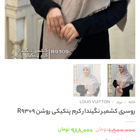
خانه
/
برند
/
LOUIS VUITTON
روسری کشمیر نگیندار کرم پنکیکی روشن R9309
قیمت
قیمت
۹۸۸,۰۰۰
۱,۵۰۰,۰۰۰
تومان
تومان
اصلی:
فعلی: