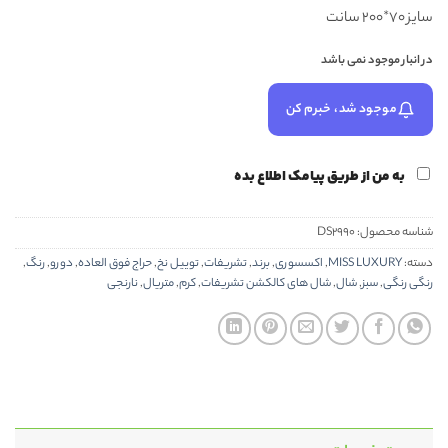
سايز ۷۰*۲۰۰ سانت
در انبار موجود نمی باشد
موجود شد، خبرم کن
به من از طریق پیامک اطلاع بده
شناسه محصول:
DS2990
دسته:
MISS LUXURY
,
اکسسوری
,
برند
,
تشریفات
,
توییل نخ
,
حراج فوق العاده
,
دورو
,
رنگ
,
رنگی رنگی
,
سبز
,
شال
,
شال های کالکشن تشریفات
,
کرم
,
متریال
,
نارنجی