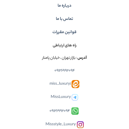
درباره ما
تماس با ما
قوانین مقررات
راه های ارتباطی
آدرس
: بازار تهران ، خیابان پامنار
09126992094
miss_luxury1
MissLuxury
09126992094
Missstyle_Luxury