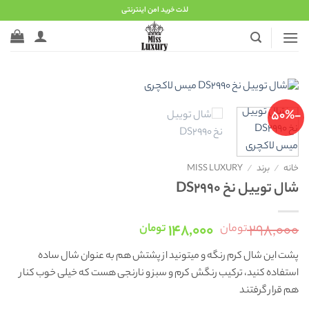
Ski
لذت خرید امن اینترنتی
t
conten
-50%
خانه
/
برند
/
MISS LUXURY
شال توییل نخ DS2990
قیمت
قیمت
۱۴۸,۰۰۰
۲۹۸,۰۰۰
تومان
تومان
اصلی:
فعلی:
پشت این شال کرم رنگه و میتونید از پشتش هم به عنوان شال ساده
۲۹۸,۰۰۰ تومان
۱۴۸,۰۰۰ تومان.
استفاده کنید، ترکیب رنگش کرم و سبز و نارنجی هست که خیلی خوب کنار
بود.
هم قرار گرفتند