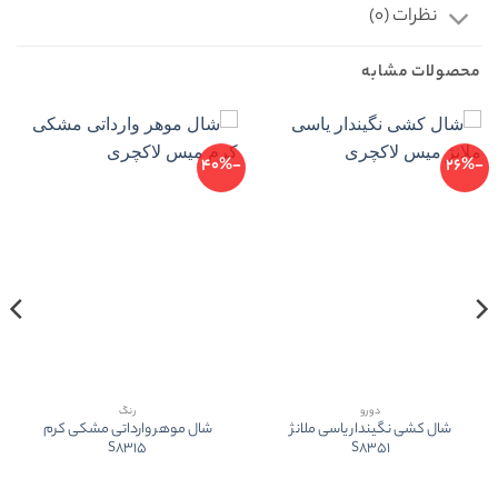
نظرات (0)
محصولات مشابه
-40%
-26%
دورو
رنگ
شال کشی نگیندار یاسی ملانژ
شال موهر وارداتی مشکی کرم
S8315
S8351