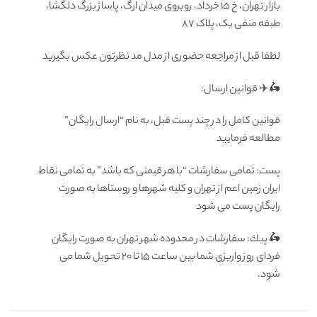
بازار تهران، خ ۱۵ خرداد، روبروی میدان ارگ، پاساژ بزرگ دلگشا،
طبقه منفی یک، پلاک ۸۷
لطفا قبل از مراجعه حضوری از مدل مد نظرتون عكس بگيريد
🛵✈️ قوانين ارسال:
قوانین کامل را در چند پست قبل، به نام “ارسال رایگان”
مطالعه فرمایید
پست: تمامى سفارشات “با هر قيمتى كه باشد” به تمامى نقاط
ايران زمين اعم از تهران و كليه شهرها و روستاها به صورت
رايگان پست می شود
🛵 پيك: سفارشات در محدوده شهر تهران به صورت رايگان
فرداى روز واريزى شما بين ساعت ۱۵ تا ٢٠ تحويل شما مى
شود.