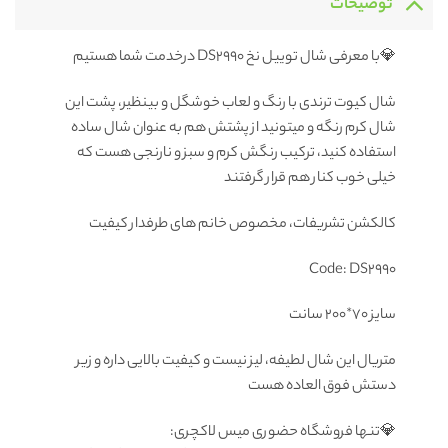
توضیحات
💎با معرفی شال توییل نخ DS2990 درخدمت شما هستیم
شال کیوت ترندی با رنگ و لعاب خوشگل و بینظیر، پشت این
شال کرم رنگه و میتونید از پشتش هم به عنوان شال ساده
استفاده کنید، ترکیب رنگش کرم و سبز و نارنجی هست که
خیلی خوب کنار هم قرار گرفتند
کالکشن تشریفات، مخصوص خانم های طرفدار کیفیت
سايز ۷۰*۲۰۰ سانت
متریال این شال لطیفه، لیز نیست و کیفیت بالایی داره و زیر
دستش فوق العاده هست
💎تنها فروشگاه حضوری میس لاکچری: