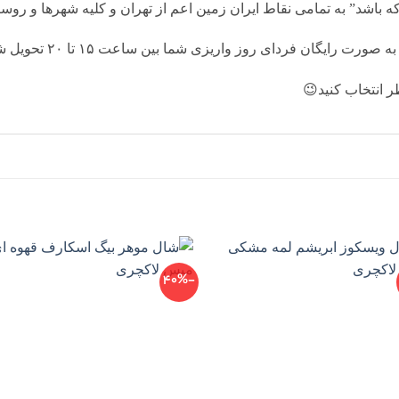
 باشد” به تمامى نقاط ايران زمين اعم از تهران و كليه شهرها و رو
گان فرداى روز واريزى شما بين ساعت ۱۵ تا ٢٠ تحويل شما مى شود.
ر انتخاب كنيد😉
-40%