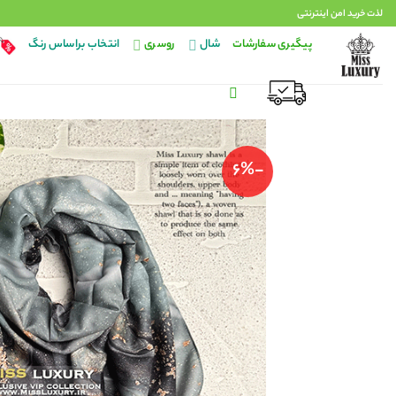
Ski
لذت خرید امن اینترنتی
t
پیگیری سفارشات
شال
روسری
انتخاب براساس رنگ
conten
-6%