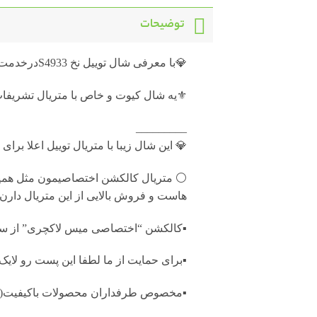
توضیحات
💎با معرفی شال توییل نخ S4933درخدمت شما هستیم
⚜️یه شال کیوت و خاص با متریال تشریف
_________
💎 این شال زیبا با متریال توییل اعلا ب
⚪️ متریال کالکشن اختصاصیمون مثل همیشه
هاست و فروش بالایی از این متریال دارن
▪️کالکشن “اختصاصی میس لاکچری” از س
▪️برای حمایت از ما لطفا این پست رو لا
▪️مخصوص طرفداران محصولات باکیفیت(م