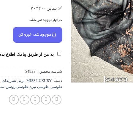
✅ سایز ۲۰۰*۷۰
در انبار موجود نمی باشد
موجود شد، خبرم کن
به من از طریق پیامک اطلاع بده
شناسه محصول:
S4933
دسته:
MISS LUXURY
,
برند
,
تشریفات
,
طوسی
,
طوسی تیره
,
طوسی روشن
,
متر