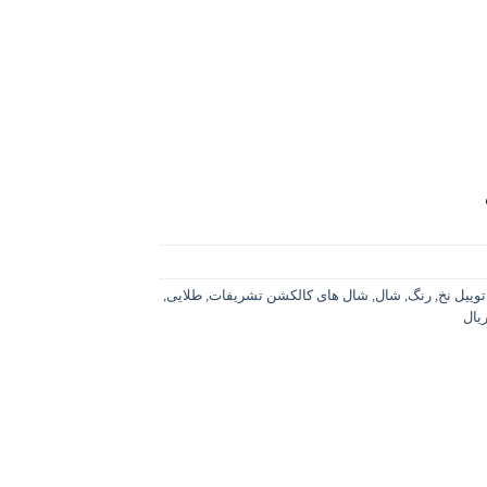
توییل نخ
,
رنگ
,
شال
,
شال های کالکشن تشریفات
,
طلایی
,
یال