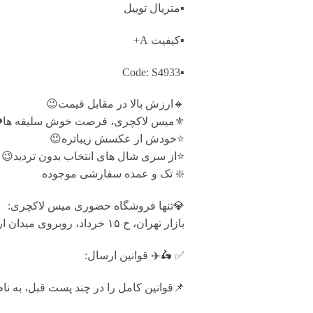
▪️متریال توییل
▪️کیفیت A+
▪️Code: S4933
🔸ارزش بالا در مقابل قیمت😉
⚜️میس لاکچری، فرصت خوش سلیقه ها❤
⭐️خودش از عکسش زیباتره😉
⭐️از سری شال های انتخاب بدون تردید😉
❇️ تک و عمده سفارشی موجوده
💎تنها فروشگاه حضوری میس لاکچری:
بازار تهران، خ ۱۵ خرداد، روبروی میدان ارگ، پاساژ بزرگ دلگشا، طبقه منفی یک، پلاک ۸۷
✅ 🛵✈️ قوانين ارسال:
📌قوانین کامل را در چند پست قبل، به نا