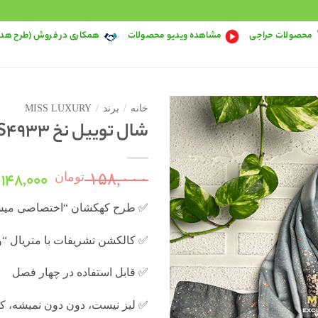
محصولات حراجی
مشاهده ویدیو محصولات
همکاری در فروش (طرح هد
خانه
/
برند
/
MISS LUXURY
شال توییل نخ S4933
قیمت
۱۴۸,۰۰۰
۱۵۸,۰۰۰
تومان
اصلی:
۰
✅ طرح کهکشان “اختصاصی میس
بود.
✅ کالکشن تشریفات با متریال “و
✅ قابل استفاده در چهار فصل
✅ لیز نیست، دون دون نمیشه، کی