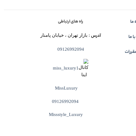
راه های ارتباطی
 ما
آدرس
: بازار تهران ، خیابان پامنار
ا ما
09126992094
قررات
miss_luxury1
MissLuxury
09126992094
Missstyle_Luxury