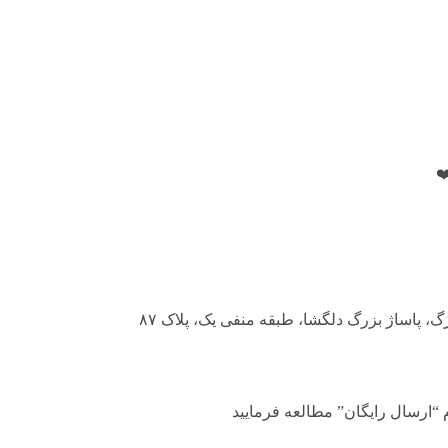
️
م “ارسال رایگان” مطالعه فرمایید