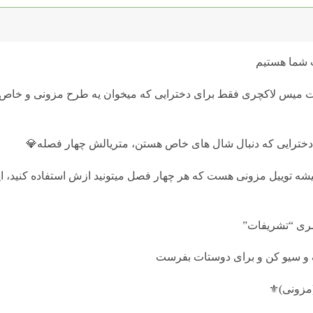
ات میس لاکچری فقط برای دخترایی که میخوان یه طرح مزونی و خاص 
رای دخترایی که دنبال شال های خاص هستن، متریالش چهار فصله💎
 توییل مزونی هست که هر چهار فصل میتونید ازش استفاده کنید، این
ری “تشریفات”
یک و سیو کن و برای دوستات بفرست
زونی)⚜️