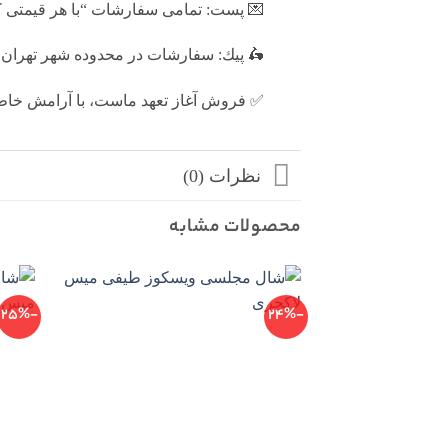
💌 پست: تمامى سفارشات “با هر قيمتى كه
🛵 پيك: سفارشات در محدوده شهر تهران به صورت راي
✅ فروش آغاز تعهد ماست، با آرامش خاط
نظرات (0)
محصولات مشابه
-25%
-24%