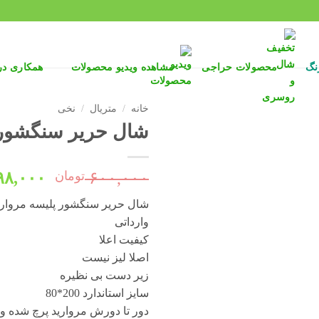
نگ
محصولات حراجی
مشاهده ویدیو محصولات
همکاری د
خانه
/
متریال
/
نخی
شال حریر سنگشور کرم
قیمت
۶۰۰,۰۰۰
تومان
۹۸,۰۰۰
اصلی:
شال حریر سنگشور پلیسه مروار
وارداتی
بود.
کیفیت اعلا
اصلا لیز نیست
زیر دست بی نظیره
سایز استاندارد 200*80
دور تا دورش مروارید پرچ شده و 