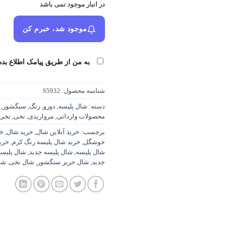
در انبار موجود نمی باشد
موجود شد، خبرم کن
به من از طریق پیامک اطلاع بده
شناسه محصول:
S5932
دسته:
شال پلیسه
,
دورو
,
رنگ
,
سنگشور
,
محصولات وارداتی
,
مرواریدی
,
نخی
,
نخی 
برچسب:
خرید آنلاین شال
,
خرید شال
,
خر
خوشگل
,
خرید شال پلیسه رنگ کرم
,
خری
شال پلیسه
,
شال پلیسه جدید
,
شال پلیس
جدید
,
شال حریر سنگشور
,
شال نخی
,
شا