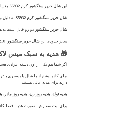
این
شال حریر سنگشور کرم S5932
متریا
شال حریر سنگشور کرم S5932
به دلیل و
شال حریر سنگشور
دو رو قابل استفاده 
سایز حدودی این
شال حریر سنگشور
210*80 هس
🎁 هدیه به سبک میس لاک
اگر شما هم یکی از اون دسته افرادی ه
برای کادو پیشنهاد ما شال یا روسری با ت
دارند برای هدیه عالی هستند.
هدیه تولد، هدیه روز زن، هدیه روز مادر، ه
برای ثبت سفارش بصورت هدیه، فقط کافی