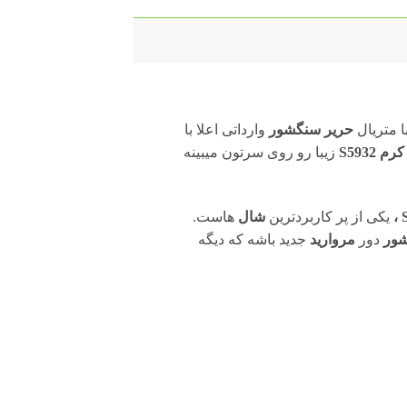
 متریال
حریر سنگشور
وارداتی اعلا با
S5932
زیبا رو روی سرتون میبینه
،
یکی از پر کاربردترین
شال
هاست.
شور
دور
مروارید
جدید باشه که دیگه