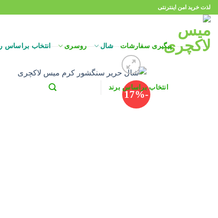
Ski
لذت خرید امن اینترنتی
t
conten
پیگیری سفارشات
شال
روسری
انتخاب براساس ر
انتخاب براساس برند
-17%