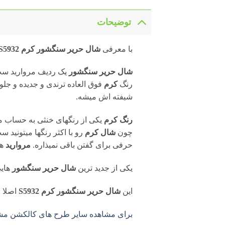
توضیحات
با معرفی
شال حریر سنگشور کرم S5932
شال حریر سنگشور
یک ردیف مروارید ست 
رنگ
کرم
فوق العاده
ترندی و جدیده و جلو
شیفته اش میشه.
رنگ کرم
یکی از رنگهای خنثی به حساب می
چون
شال کرم
رو با اکثر رنگها میتونی
حرفی برای گفتن باقی نمیذاره.
مروارید
ها
یکی از جدید ترین
شال حریر سنگشور
هایی
این
شال حریر سنگشور کرم S5932
اصلا
ل
برای مشاهده سایر طرح های کالکشن مشکی