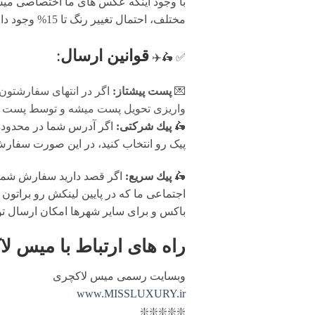
با وجود اینکه عکس های ما اختصاصی میس 
مختلف، احتمال تغییر رنگ تا 15% وجود دارد.
قوانين ارسال
:
✅ 🛵✈️
💌
پست پیشتاز:
اگر در انتهای سفارشتون
واریزی تحویل پست میشه و توسط پست پیش
🛵
پيك شرکتی:
اگر آدرس شما در محدوده پ
پیک رو انتخاب کنید، در این صورت سفارش شما فرد
🛵
پيك سریع:
اگر قصد دارید سفارش شما 
اجتماعی ما که در پایین لینکش رو براتون 
باکس و برای سایر شهرها امکان ارسال ت
راه های ارتباط با
میس لا
وبسایت رسمی میس لاکچری
www.MISSLUXURY.ir
❇️❇️❇️❇️❇️