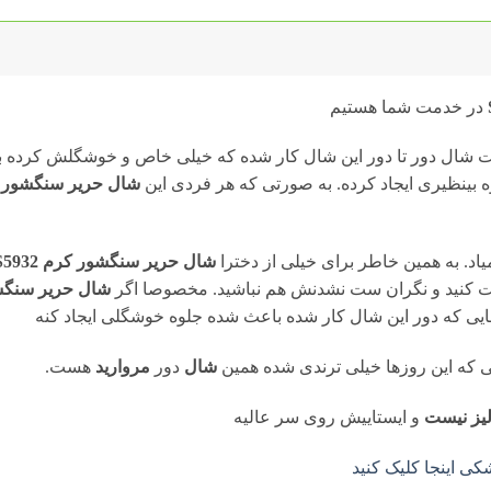
در خدمت شما هستیم
شال دور تا دور این شال کار شده که خیلی خاص و خوشگلش کرده با
ه بینظیری ایجاد کرده. به صورتی که هر فردی این
شال حریر سنگشور کرم 
اد. به همین خاطر برای خیلی از دخترا
شال حریر سنگشور کرم S5932
د ست کنید و نگران ست نشدنش هم نباشید. مخصوصا اگر
شال حریر سنگ
یی که دور این شال کار شده باعث شده جلوه خوشگلی ایجاد کنه
 که این روزها خیلی ترندی شده همین
شال
دور
مروارید
هست.
یز نیست
و ایستاییش روی سر عالیه
 اینجا کلیک کنید