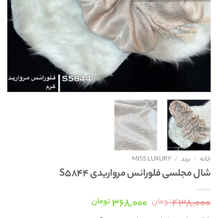
خانه
/
برند
/
MISS LUXURY
شال مجلسی فلورانس مرواریدی S5844
قیمت
قیمت
۳۶۸,۰۰۰
۴۳۸,۰۰۰
تومان
تومان
اصلی:
فعلی: