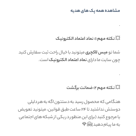
مشاهده همه پک های هدیه
.
💥
نکته مهم 1: نماد اعتماد الکترونیک
شما تو
میس لاکچری
میتونید با خیال راحت ثبت سفارش کنید
چون سایت ما دارای
نماد اعتماد الکترونیک
است.
.
💥
نکته مهم 2: ضمانت برگشت
هنگامی که محصول رسید به دستتون اگه به هر دلیلی
دوستش نداشتید تا ۲۴ ساعت طبق قوانین، میتونید تعویض
یا مرجوع کنید (برای این منظور در یکی از شبکه های اجتماعی
به ما پیام دهید)🤗🌹