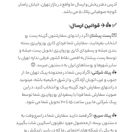
آدرس دفتر پخش و ارسال ما واقع در بازار تهران، خیابان پامنار،
کوچه صوفیانی پلاک 5 می باشد.
قوانين ارسال
:
✅ 🛵✈️
💌
پست پیشتاز:
اگر در انتهای سفارشتون گزینه پست رو
انتخاب بفرمایید، سفارش شما فردای کاری روز واریزی بسته
بندی میشه و پسفردای کاری روز واریزی تحویل پست میشه و
توسط پست پیشتاز به اقصی نقاط کشور، فرقی نداره تهران یا
سایر شهرها و روستاهای ایران به دستتون میرسد.😍
🛵
پيك شرکتی:
اگر آدرس شما در محدوده پیک تهران ما، از
جنوب و غرب اتوبان آزادگان، و از شرق حکیمیه باشه، میتونید
در انتهای سفارش خود گزینه پیک رو انتخاب کنید، در این
صورت سفارش شما فردا یا پسفردای روز واريزى شما توسط
پیک شرکتی ما بين ساعت ۱۵ تا ٢٠ تحويل شما مى شود.
🛵
پيك سریع:
اگر قصد دارید سفارش شما در اسرع وقت به
دستتون برسه، از محصول مورد نظرتون اسکرین شات بگیرید
و به یکی از شبکه های اجتماعی ما که در پایین لینکش رو