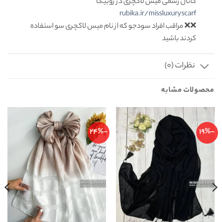
کانال رسمی میس لاکچری در روبیکا
rubika.ir/missluxuryscarf
❌❌ مراقب افراد سودجو که از نام میس لاکچری سو استفاده
کردند باشید
نظرات (0)
محصولات مشابه
-24%
-19%