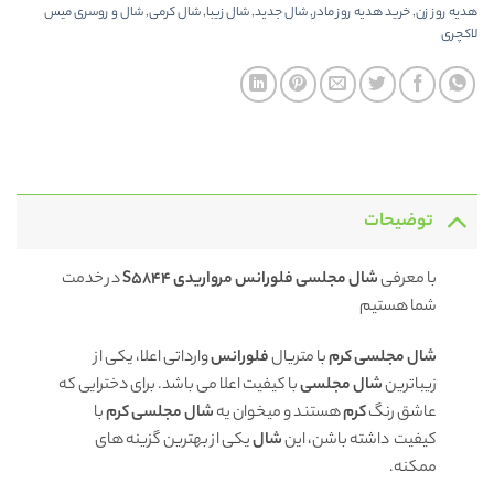
هدیه روز زن
,
خرید هدیه روز مادر
,
شال جدید
,
شال زیبا
,
شال کرمی
,
شال و روسری میس
لاکچری
توضیحات
با معرفی
شال مجلسی فلورانس مرواریدی S5844
در خدمت
شما هستیم
شال مجلسی کرم
با متریال
فلورانس
وارداتی اعلا، یکی از
زیباترین
شال مجلسی
با کیفیت اعلا می باشد. برای دخترایی که
عاشق رنگ
کرم
هستند و میخوان یه
شال مجلسی کرم
با
کیفیت داشته باشن، این
شال
یکی از بهترین گزینه های
ممکنه.