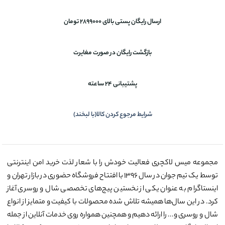
ارسال رایگان پستی بالای 2899000 تومان
بازگشت رایگان در صورت مغایرت
پشتیبانی 24 ساعته
شرایط مرجوع کردن کالا(با لبخند)
مجموعه میس لاکچری فعالیت خودش را با شعار لذت خرید امن اینترنتی
توسط یک تیم جوان در سال ۱۳۹۶ با افتتاح فروشگاه حضوری در بازار تهران و
اینستاگرام به عنوان یکی از نخستین پیج‌های تخصصی شال و روسری آغاز
کرد. در این سال‌ها همیشه تلاش شده محصولات با کیفیت و متمایز از انواع
شال و روسری و... را ارائه دهیم و همچنین همواره روی خدمات آنلاین از جمله