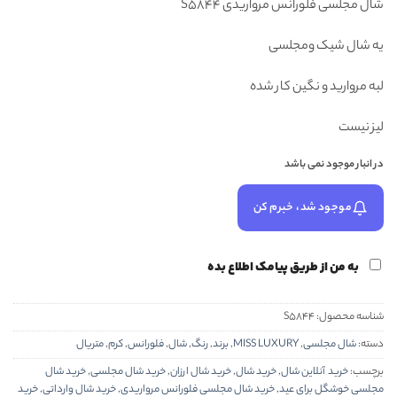
شال مجلسی فلورانس مرواریدی S5844
۴۳۸,۰۰۰ تومان
۳۶۸,۰۰۰ تومان.
بود.
یه شال شیک ومجلسی
لبه مروارید و نگین کار شده
لیز نیست
در انبار موجود نمی باشد
موجود شد، خبرم کن
به من از طریق پیامک اطلاع بده
شناسه محصول:
S5844
دسته:
شال مجلسی
,
MISS LUXURY
,
برند
,
رنگ
,
شال
,
فلورانس
,
کرم
,
متریال
برچسب:
خرید آنلاین شال
,
خرید شال
,
خرید شال ارزان
,
خرید شال مجلسی
,
خرید شال
مجلسی خوشگل برای عید
,
خرید شال مجلسی فلورانس مرواریدی
,
خرید شال وارداتی
,
خرید