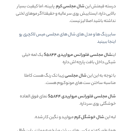
درسته قیمتش این
شال مجلسی کرم
پایینه، اما کیفیت بسیار
بالایی داره، ایستاییش روی سر عالیه و حقیقتا اگر موهای لختی
نداشته باشید اصلا لیز نیست.
سایر رنگ ها و مدل های شال های مجلسی میس لاکچری رو
اینجا ببینید
این
شال مجلسی فلورانس مرواریدی S5844
یک لمه خیلی
شیکی داخل بافت پارچه اش داره
با توجه به این این
شال مجلسی
زیبا تک رنگ هست کاملا
مناسبه ساختن ست های مونوکروم هست.
شال مجلسی فلورانس مرواریدی S5844
نمای فوق العاده
خوشگلی روی سر داره.
لبه این
شال خوشگل کرم
مروارید و نگین کار شده.
همانطور که تو عکس های بیشتر مشخصه مو از زیر این
شال