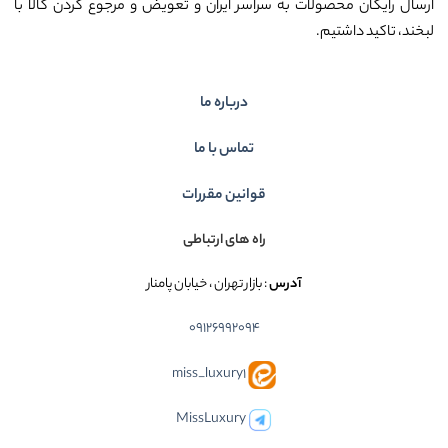
ارسال رایگان محصولات به سراسر ایران و تعویض و مرجوع کردن کالا با
لبخند، تاکید داشتیم.
درباره ما
تماس با ما
قوانین مقررات
راه های ارتباطی
آدرس
: بازار تهران ، خیابان پامنار
09126992094
miss_luxury1
MissLuxury