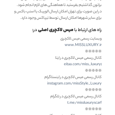
براتون گذاشتیم بفرستید تا هماهنگی های لازم انجام شود.
در این صورت برای تهران امکان ارسال الوپیک یا اسنپ باکس و
برای سایر شهرها امکان ارسال توسط تیپاکس وجود دارد.
میس لاکچری اصلی
راه های ارتباط با
در:
وبسایت رسمی میس لاکچری
www.MISSLUXURY.ir
❇️❇️❇️❇️❇️
کانال رسمی میس لاکچری در ایتا
eitaa.com/miss_luxury1
❇️❇️❇️❇️❇️
کانال رسمی میس لاکچری در اینستاگرام
instagram.com/missStyle_Luxury
❇️❇️❇️❇️❇️
کانال رسمی میس لاکچری در تلگرام
t.me/missluxuryscarf
❇️❇️❇️❇️❇️