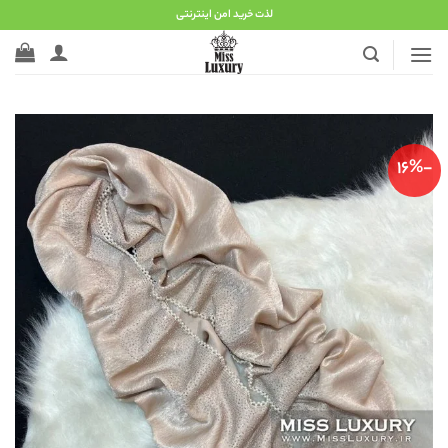
Ski
لذت خرید امن اینترنتی
t
conten
-16%