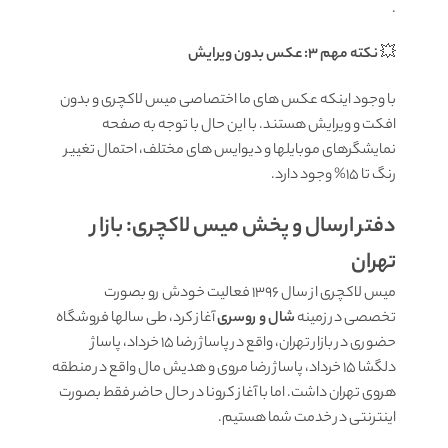
.
💥
نکته مهم 3: عکس بدون ویرایش
با وجود اینکه عکس های ما اختصاصی میس لاکچری و بدون
افکت و ویرایش هستند. با این حال با توجه به صفحه
نمایشگرهای موبایلها و دیوایس های مختلف، احتمال تغییر
رنگ تا 15% وجود دارد.
دفتر ارسال و پخش میس لاکچری: بازار
تهران
میس لاکچری از سال 1396 فعالیت خودش رو بصورت
تخصصی در زمینه
شال و روسری
آغاز کرد، طی سالها فروشگاه
حضوری در بازار تهران، واقع در پاساژ رضا 15 خرداد، پاساژ
دلگشا 15 خرداد، پاساژ رضا مروی و هدیش مال واقع در منطقه
هروی تهران داشت. اما با آغاز کرونا در حال حاضر فقط بصورت
اینترنتی در خدمت شما هستیم.