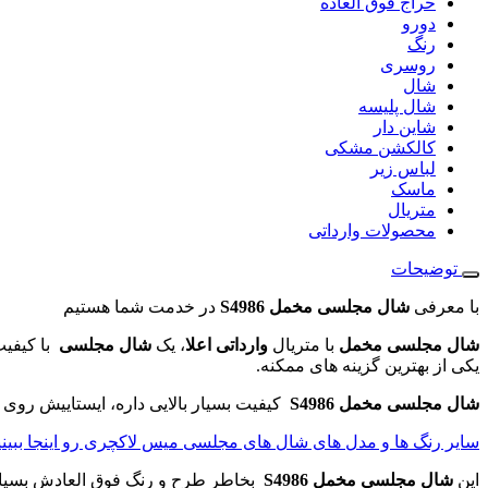
حراج فوق العاده
دورو
رنگ
روسری
شال
شال پلیسه
شاین دار
کالکشن مشکی
لباس زیر
ماسک
متریال
محصولات وارداتی
توضیحات
با معرفی
شال مجلسی مخمل S4986
در خدمت شما هستیم
شال مجلسی مخمل
با متریال
وارداتی اعلا
، یک
شال مجلسی
با کیفی
یکی از بهترین گزینه های ممکنه.
شال مجلسی مخمل S4986
کیفیت بسیار بالایی داره، ایستاییش روی س
سایر رنگ ها و مدل های شال های مجلسی میس لاکچری رو اینجا ببینی
این
شال مجلسی مخمل S4986
بخاطر طرح و رنگ فوق العادش بسیا