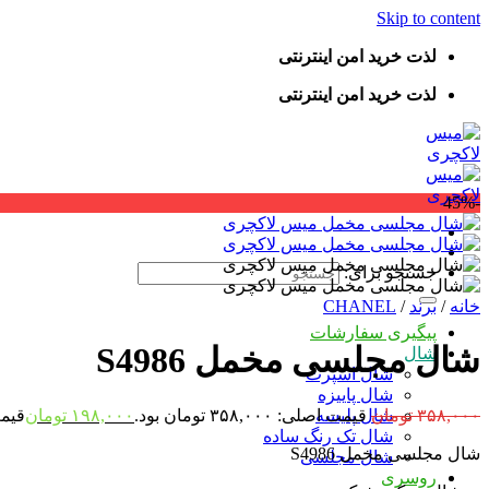
Skip to content
لذت خرید امن اینترنتی
لذت خرید امن اینترنتی
-45%
جستجو برای:
خانه
/
برند
/
CHANEL
پیگیری سفارشات
شال مجلسی مخمل S4986
شال
شال اسپرت
شال پاییزه
۳۵۸,۰۰۰
تومان
قیمت اصلی: ۳۵۸,۰۰۰ تومان بود.
۱۹۸,۰۰۰
تومان
قیمت فع
شال پلیسه
شال تک رنگ ساده
شال مجلسی مخمل S4986
شال مجلسی
روسری