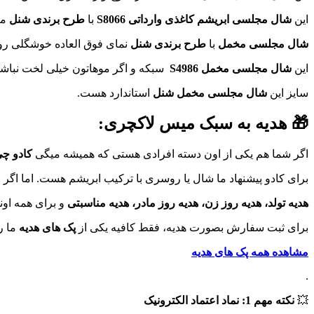
این
شال مجلسی ابریشم کاغذی وارداتی S8066
با
طرح برندی شنل
می
شال مجلسی مخمل
با
طرح برندی شنل
نمای فوق العاده خوشگلی رو
این
شال مجلسی مخمل S4986
سبکه و اگر موهاتون خیلی لخت نباش
سایز این
شال مجلسی مخمل شنل
استاندارد هست.
🎁 هدیه به سبک میس لاکچری:
اگر شما هم یکی از اون دسته افرادی هستی که همیشه میگی
کادو چ
برای کادو پیشنهاد ما شال یا روسری با ترکیب ابریشم هست. اما اگر 
هدیه تولد، هدیه روز زن، هدیه روز مادر، هدیه مناسبتی
و برای همه اون
برای ثبت سفارش بصورت هدیه، فقط کافیه یکی از
پک های هدیه
ما ر
مشاهده همه پک های هدیه
.
💥
نکته مهم 1: نماد اعتماد الکترونیک