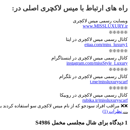
راه های ارتباط با
میس لاکچری اصلی
در:
وبسایت رسمی میس لاکچری
www.MISSLUXURY.ir
❇️❇️❇️❇️❇️
کانال رسمی میس لاکچری در ایتا
eitaa.com/miss_luxury1
❇️❇️❇️❇️❇️
کانال رسمی میس لاکچری در اینستاگرام
instagram.com/missStyle_Luxury
❇️❇️❇️❇️❇️
کانال رسمی میس لاکچری در تلگرام
t.me/missluxuryscarf
❇️❇️❇️❇️❇️
کانال رسمی میس لاکچری در روبیکا
rubika.ir/missluxuryscarf
❌❌ مراقب افراد سودجو که از نام میس لاکچری سو استفاده کردند با
نظرات (1)
1 دیدگاه برای
شال مجلسی مخمل S4986