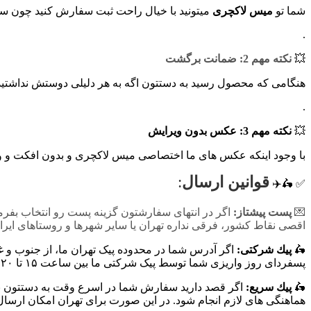
شما تو
میس لاکچری
میتونید با خیال راحت ثبت سفارش کنید چون سا
.
💥
نکته مهم 2: ضمانت برگشت
هنگامی که محصول رسید به دستتون اگه به هر دلیلی دوستش نداشتید تا ۲۴ ساعت طبق قوانین، میتونید تعویض یا مرجوع کنید (برای این منظور در یکی از شبکه های اجتماعی به ما پیام د
.
💥
نکته مهم 3: عکس بدون ویرایش
با وجود اینکه عکس های ما اختصاصی میس لاکچری و بدون افکت و ویرایش هست
قوانين ارسال
:
✅ 🛵✈️
💌
پست پیشتاز:
اگر در انتهای سفارشتون گزینه پست رو انتخاب بفر
اقصی نقاط کشور، فرقی نداره تهران یا سایر شهرها و روستاهای ایر
🛵
پيك شرکتی:
اگر آدرس شما در محدوده پیک تهران ما، از جنوب و غر
پسفردای روز واريزى شما توسط پیک شرکتی ما بين ساعت ۱۵ تا ٢٠ تحويل شما مى شود.
🛵
پيك سریع:
اگر قصد دارید سفارش شما در اسرع وقت به دستتون برس
هماهنگی های لازم انجام شود. در این صورت برای تهران امکان ارسال