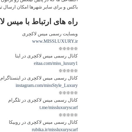
باکس و برای سایر شهرها امکان ارسال ت
راه های ارتباط با
میس لا
وبسایت رسمی میس لاکچری
www.MISSLUXURY.ir
❇️❇️❇️❇️❇️
کانال رسمی میس لاکچری در ایتا
eitaa.com/miss_luxury1
❇️❇️❇️❇️❇️
کانال رسمی میس لاکچری در اینستاگرام
instagram.com/missStyle_Luxury
❇️❇️❇️❇️❇️
کانال رسمی میس لاکچری در تلگرام
t.me/missluxuryscarf
❇️❇️❇️❇️❇️
کانال رسمی میس لاکچری در روبیکا
rubika.ir/missluxuryscarf