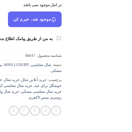
در انبار موجود نمی باشد
موجود شد، خبرم کن
به من از طریق پیامک اطلاع بده
شناسه محصول:
S8047
دسته:
شال مجلسی
,
MISS LUXURY
,
بر
مشکی
برچسب:
خرید آنلاین شال
,
خرید شال
,
خر
خوشگل برای عید
,
خرید شال مجلسی کرپ
خرید شال مجلسی مشکی
,
خرید شال وا
روسری میس لاکچری