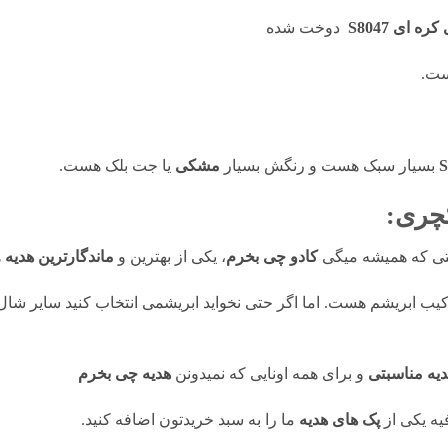
ای S8047
دوخت شده
ست.
بسیار سبک هست و رنگش بسیار
مشکی
یا جت بلک هست.
چری:
ستی که همیشه میگی
کادو چی بخرم
، یکی از بهترین و
ماندگارترین هدیه
ه
رکیب ابریشم هست. اما اگر حتی نخواید ابریشمی انتخاب کنید سایر شا
دیه مناسبتی
و برای همه اونایی که نمیدونن
هدیه چی بخرم
ه یکی از
پک های هدیه
ما را به سبد خریدتون اضافه کنید.