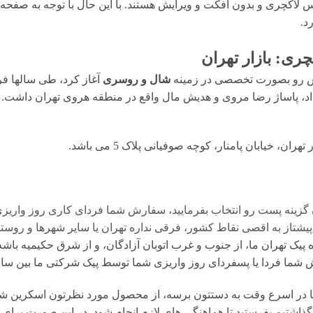
لاکچری و بدون افکت و ویرایش هستند. با این حال با توجه به صفحه ن
ری: بازار تهران
شال و روسری
آغاز کرد، طی سالها فر
رضا 15 خرداد، پاساژ دلگشا 15 خرداد، پاساژ رضا مروی و هدیش مال واقع در منطقه هروی تهر
، خیابان پامنار، کوچه صوفیانی پلاک 5 می باشد.
 گزینه پست رو انتخاب بفرمایید، سفارش شما فردای کاری روز واریز
تاز به اقصی نقاط کشور، فرقی نداره تهران یا سایر شهرها و روستا
یک تهران ما، از جنوب و غرب اتوبان آزادگان، و از شرق حکیمیه باشه،
ا یا پسفردای روز واريزى شما توسط پیک شرکتی ما بين ساعت ۱۵ تا ٢٠ تحويل شما مى 
در اسرع وقت به دستتون برسه، از محصول مورد نظرتون اسکرین شات 
گذاشتیم بفرستید تا هماهنگی های لازم انجام شود. در این صورت برای 