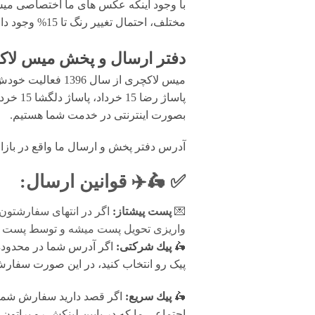
با وجود اینکه عکس های ما اختصاصی میس 
مختلف، احتمال تغییر رنگ تا 15% وجود دارد.
دفتر ارسال و پخش میس لاکچ
میس لاکچری از سال 1396 فعالیت خودش رو بصورت تخصصی در زمینه
پاساژ 
بصورت اینترنتی در خدمت شما هستیم.
آدرس دفتر پخش و ارسال ما واقع در بازار تهران
✅ 🛵✈️
قوانين ارسال
:
💌
پست پیشتاز:
اگر در انتهای سفارشتون
واریزی تحویل پست میشه و توسط پست پیش
🛵
پيك شرکتی:
اگر آدرس شما در محدوده پ
پیک رو انتخاب کنید، در این صورت سفارش شما فرد
🛵
پيك سریع:
اگر قصد دارید سفارش شما 
اجتماعی ما که در پایین لینکش رو براتون 