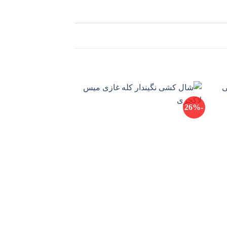
-16%
-26%