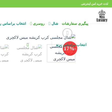
Ski
لذت خرید امن اینترنتی
t
conten
پیگیری سفارشات
شال
روسری
انتخاب براساس ر
انتخاب براساس برند
-17%