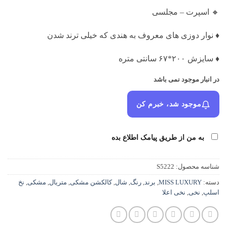
بود.
🔸 اسپرت – مجلسی
♦️ نوار دوزی های معروف به هندی که خیلی ترند شدن
♦️ سایزش ۲۰۰*۶۷ سانتی متره
در انبار موجود نمی باشد
موجود شد، خبرم کن
به من از طریق پیامک اطلاع بده
شناسه محصول:
S5222
دسته:
MISS LUXURY
,
برند
,
رنگ
,
شال
,
کالکشن مشکی
,
متریال
,
مشکی
,
نخ
اسلپ
,
نخی
,
نخی اعلا