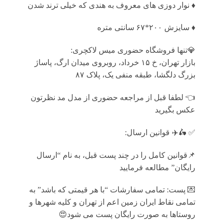
♦️ نوار دوزی های معروف به هندی که خیلی ترند شدن
♦️ سایزش ۲۰۰*۶۷ سانتی متره
💎تنها فروشگاه حضوری میس لاکچری:
بازار تهران، خ ۱۵ خرداد، روبروی میدان ارگ، پاساژ
بزرگ دلگشا، طبقه منفی یک، پلاک ۸۷
👈 لطفا قبل از مراجعه حضوری از مدل مد نظرتون
عكس بگيريد
✅ 🛵✈️ قوانين ارسال:
📌قوانین کامل را در چند پست قبل، به نام “ارسال
رایگان” مطالعه فرمایید
💌 پست: تمامى سفارشات “با هر قيمتى كه باشد” به
تمامى نقاط ايران زمين اعم از تهران و كليه شهرها و
روستاها به صورت رايگان پست می شود😍