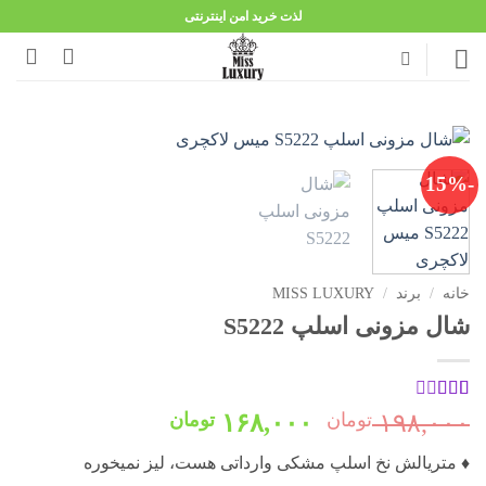
Ski
لذت خرید امن اینترنتی
t
conten
-15%
خانه
/
برند
/
MISS LUXURY
شال مزونی اسلپ S5222
1
امتیاز
قیمت
قیمت
۱۹۸,۰۰۰
تومان
۱۶۸,۰۰۰
تومان
2
از
اصلی:
فعلی:
5
♦️ متریالش نخ اسلپ مشکی وارداتی هست، لیز نمیخوره
امتیاز
۱۹۸,۰۰۰ تومان
۱۶۸,۰۰۰ تومان.
مشتری