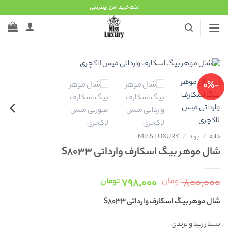
Ski
لذت خرید امن اینترنتی
t
conten
-0%
خانه
/
برند
/
MISS LUXURY
شال موهر بیگ اسکارف وارداتی S8033
قیمت
قیمت
۷۹۸,۰۰۰
۸۰۰,۰۰۰
تومان
تومان
اصلی:
فعلی:
شال موهر بیگ اسکارف وارداتی S8033
۸۰۰,۰۰۰ تومان
۷۹۸,۰۰۰ تومان.
بود.
بسیار زیبا و ترندی