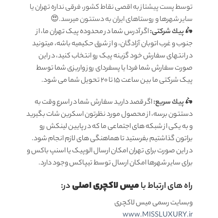
توسط پست پیشتاز به اقصی نقاط کشور، فرقی نداره تهران یا
سایر شهرها و روستاهای ایران به دستتون میرسد.😍
🛵
پيك شرکتی:
اگر آدرس شما در محدوده پیک تهران ما، از
جنوب و غرب اتوبان آزادگان، و از شرق حکیمیه باشه، میتونید
در انتهای سفارش خود گزینه پیک رو انتخاب کنید، در این
صورت سفارش شما فردا یا پسفردای روز واريزى شما توسط
پیک شرکتی ما بين ساعت ۱۵ تا ٢٠ تحويل شما مى شود.
🛵
پيك سریع:
اگر قصد دارید سفارش شما در اسرع وقت به
دستتون برسه، از محصول مورد نظرتون اسکرین شات بگیرید
و به یکی از شبکه های اجتماعی ما که در پایین لینکش رو
براتون گذاشتیم بفرستید تا هماهنگی های لازم انجام شود.
در این صورت برای تهران امکان ارسال الوپیک یا اسنپ باکس و
برای سایر شهرها امکان ارسال توسط تیپاکس وجود دارد.
میس لاکچری اصلی
راه های ارتباط با
در:
وبسایت رسمی میس لاکچری
www.MISSLUXURY.ir