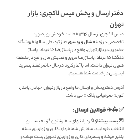
دفتر ارسال و پخش میس لاکچری: بازار
تهران
میس لاکچری از سال 1396 فعالیت خودش رو بصورت
تخصصی در زمینه
شال و روسری
آغاز کرد، طی سالها فروشگاه
حضوری در بازار تهران، واقع در پاساژ رضا 15 خرداد، پاساژ
دلگشا 15 خرداد، پاساژ رضا مروی و هدیش مال واقع در منطقه
هروی تهران داشت. اما با آغاز کرونا در حال حاضر فقط بصورت
اینترنتی در خدمت شما هستیم.
آدرس دفتر پخش و ارسال ما واقع در بازار تهران، خیابان پامنار،
کوچه صوفیانی پلاک 5 می باشد.
قوانين ارسال
:
✅ 🛵✈️
💌
پست پیشتاز:
اگر در انتهای سفارشتون گزینه پست رو
انتخاب بفرمایید، سفارش شما فردای کاری روز واریزی بسته
بندی میشه و پسفردای کاری روز واریزی تحویل پست میشه و