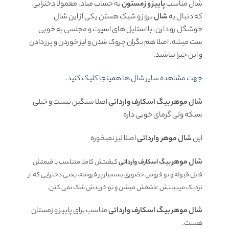
شال مناسب
پاییز و زمستون
به حساب میاد، معمولا دخترایی
که دنبال یه
شال
بروز و شیک هستن یکی از این شال
خوشگل رو دارن. با استایل های اسپرت و مجلسی به خوبی
ست میشه. اصلا هم نگران چروک شدن و لیز خوردن و پرز دادن
و این چیزا نباشید.
جهت مشاهده سایر شال ها همینجا کلیک کنید.
شال موهر بیگ اسکارف وارداتی
اصلا سنگین نیست و خیلی
سبکه ولی گرمای خوبی داره
این
شال موهر وارداتی
اصلا لیز نمیخوره
شال موهر
بیگ اسکارف وارداتی
کیفیتش کاملا متناسب با قیمتش
قابل قبوله و تو فروش حضوری بسسیار پر فروشه، یعنی دخترایی که از
نزدیک میبیننش عاشقش میشن و تو خریدش شک نمی کنن.
شال موهر بیگ اسکارف وارداتی
مناسب برای پاییز و زمستان
هست.