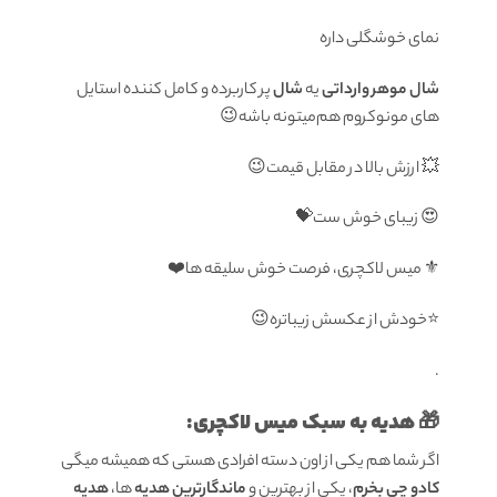
نمای خوشگلی داره
شال موهر وارداتی
یه
شال
پر کاربرده و کامل کننده استایل
های مونوکروم هم‌میتونه باشه😉
💥 ارزش بالا در مقابل قیمت😉
😍 زیبای خوش ست💝
⚜️ میس لاکچری، فرصت خوش سلیقه ها❤️
⭐️خودش از عکسش زیباتره😉
.
🎁 هدیه به سبک میس لاکچری:
اگر شما هم یکی از اون دسته افرادی هستی که همیشه میگی
کادو چی بخرم
، یکی از بهترین و
ماندگارترین هدیه
ها،
هدیه