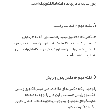
چون سایت ما دارای
نماد اعتماد الکترونیک
است.
.
💥
نکته مهم 2: ضمانت برگشت
هنگامی که محصول رسید به دستتون اگه به هر دلیلی
دوستش نداشتید تا ۲۴ ساعت طبق قوانین، میتونید تعویض
یا مرجوع کنید (برای این منظور در یکی از شبکه های اجتماعی
به ما پیام دهید)🤗🌹
.
💥
نکته مهم 3: عکس بدون ویرایش
با وجود اینکه عکس های ما اختصاصی میس لاکچری و بدون
افکت و ویرایش هستند. با این حال با توجه به صفحه
نمایشگرهای موبایلها و دیوایس های مختلف، احتمال تغییر
رنگ تا 15% وجود دارد.