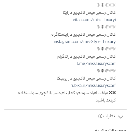
❇️❇️❇️❇️❇️
کانال رسمی میس لاکچری در ایتا
eitaa.com/miss_luxury1
❇️❇️❇️❇️❇️
کانال رسمی میس لاکچری در اینستاگرام
instagram.com/missStyle_Luxury
❇️❇️❇️❇️❇️
کانال رسمی میس لاکچری در تلگرام
t.me/missluxuryscarf
❇️❇️❇️❇️❇️
کانال رسمی میس لاکچری در روبیکا
rubika.ir/missluxuryscarf
❌❌ مراقب افراد سودجو که از نام میس لاکچری سو استفاده
کردند باشید
نظرات (1)