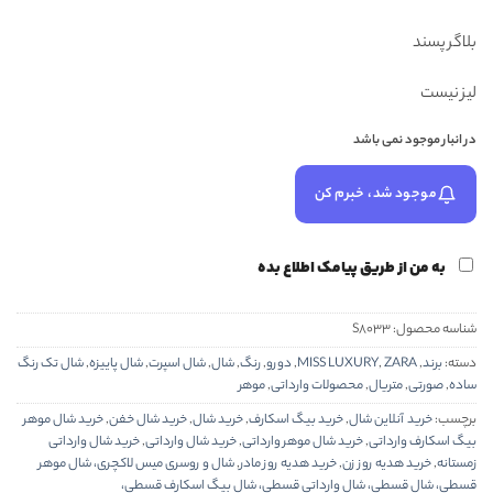
بلاگر پسند
لیز نیست
در انبار موجود نمی باشد
موجود شد، خبرم کن
به من از طریق پیامک اطلاع بده
شناسه محصول:
S8033
دسته:
برند
,
ZARA
,
MISS LUXURY
,
دورو
,
رنگ
,
شال
,
شال اسپرت
,
شال پاییزه
,
شال تک رنگ
ساده
,
صورتی
,
متریال
,
محصولات وارداتی
,
موهر
برچسب:
خرید آنلاین شال
,
خرید بیگ اسکارف
,
خرید شال
,
خرید شال خفن
,
خرید شال موهر
بیگ اسکارف وارداتی
,
خرید شال موهر وارداتی
,
خرید شال وارداتی
,
خرید شال وارداتی
زمستانه
,
خرید هدیه روز زن
,
خرید هدیه روز مادر
,
شال و روسری میس لاکچری، شال موهر
قسطی، شال قسطی، شال وارداتی قسطی، شال بیگ اسکارف قسطی،