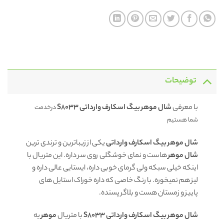
توضیحات
با معرفی
شال موهر بیگ اسکارف وارداتی S8033
درخدمت
شما هستیم
شال موهر بیگ اسکارف وارداتی
یکی از زیباترین و ترندی ترین
شال موهر
هاست و نمای خوشگلی روی سر داره. این متریال با
اینکه خیلی سبکه ولی گرمای خوبی داره، ایستایی عالی داره و
لیز هم نمیخوره. با رنگ خاصی که داره خوراک استایل های
پاییز و زمستان هست و بلاگر پسنده.
شال موهر بیگ اسکارف وارداتی S8033
با متریال
موهر
یه