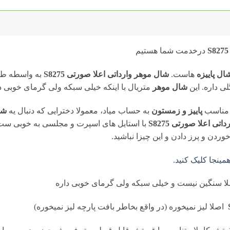
درخدمت شما هستیم
ال پاییزه
هاست.
شال موهر وارداتی اعلا صورتی S8275
به واسطه طر
ی داره. این
شال موهر
متریال با اینکه خیلی سبکه ولی گرمای خوبی دا
 مناسب
پاییز و زمستون
به حساب میاد، معمولا دخترایی که دنبال یه
شا
تی اعلا صورتی S8275
با استایل های اسپرت و مجلسی به خوبی س
ردن و پرز دادن و این چیزا نباشید.
ینجا کلیک کنید.
ا سنگین نیست و خیلی سبکه ولی گرمای خوبی داره
اصلا لیز نمیخوره (در واقع بخاطر بافت پارچه لیز نمیخوره)