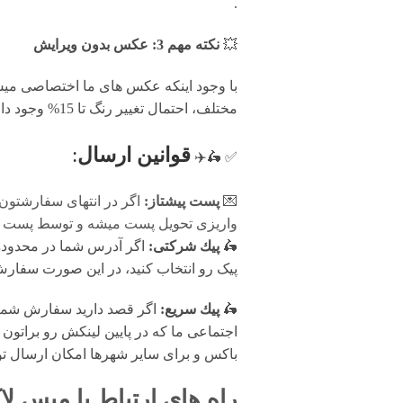
.
💥
نکته مهم 3: عکس بدون ویرایش
با وجود اینکه عکس های ما اختصاصی میس 
مختلف، احتمال تغییر رنگ تا 15% وجود دارد.
قوانين ارسال
:
✅ 🛵✈️
💌
پست پیشتاز:
اگر در انتهای سفارشتون
واریزی تحویل پست میشه و توسط پست پیش
🛵
پيك شرکتی:
اگر آدرس شما در محدوده پ
پیک رو انتخاب کنید، در این صورت سفارش شما فرد
🛵
پيك سریع:
اگر قصد دارید سفارش شما 
اجتماعی ما که در پایین لینکش رو براتون 
باکس و برای سایر شهرها امکان ارسال ت
راه های ارتباط با
میس لا