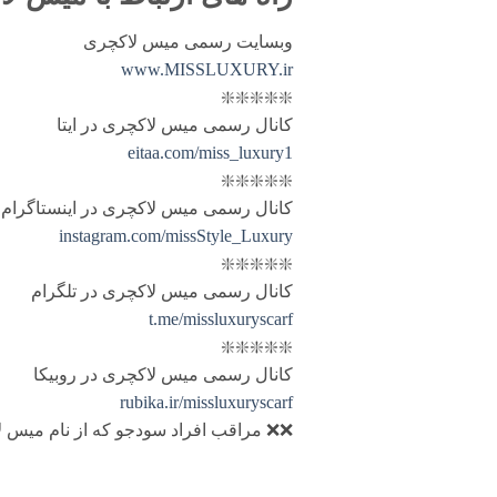
وبسایت رسمی میس لاکچری
www.MISSLUXURY.ir
❇️❇️❇️❇️❇️
کانال رسمی میس لاکچری در ایتا
eitaa.com/miss_luxury1
❇️❇️❇️❇️❇️
کانال رسمی میس لاکچری در اینستاگرام
instagram.com/missStyle_Luxury
❇️❇️❇️❇️❇️
کانال رسمی میس لاکچری در تلگرام
t.me/missluxuryscarf
❇️❇️❇️❇️❇️
کانال رسمی میس لاکچری در روبیکا
rubika.ir/missluxuryscarf
❌❌ مراقب افراد سودجو که از نام میس لا