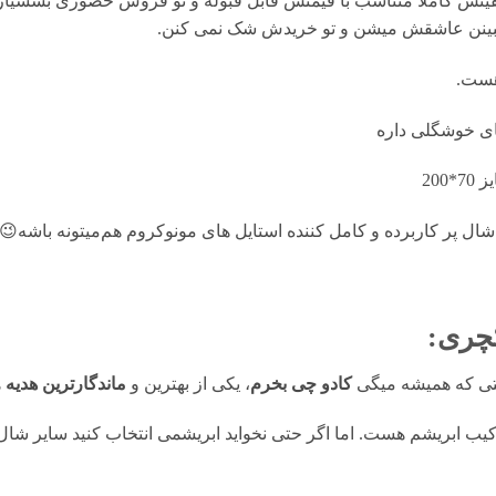
یتش کاملا متناسب با قیمتش قابل قبوله و تو فروش حضوری بسسیار پ
ینن عاشقش میشن و تو خریدش شک نمی کنن.
هست.
ی خوشگلی داره
7*200
شال پر کاربرده و کامل کننده استایل های مونوکروم هم‌میتونه باشه😉
چری:
ستی که همیشه میگی
کادو چی بخرم
، یکی از بهترین و
ماندگارترین هدیه
ه
رکیب ابریشم هست. اما اگر حتی نخواید ابریشمی انتخاب کنید سایر شا