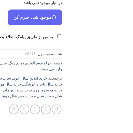
در انبار موجود نمی باشد
موجود شد، خبرم کن
به من از طریق پیامک اطلاع بده
شناسه محصول:
S8275
دسته:
حراج فوق العاده
,
دورو
,
رنگ
,
شال
وارداتی
,
موهر
برچسب:
خرید آنلاین شال
,
خرید شال
,
خر
خرید شال پاییزه خوشگل
,
خرید شال مو
خرید هدیه روز زن
,
خرید هدیه روز مادر
,
ش
شال موهر
,
شال موهر جدید
,
شال موهر 