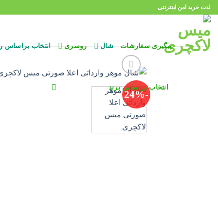
Ski
لذت خرید امن اینترنتی
t
conten
پیگیری سفارشات
شال
روسری
انتخاب براساس ر
انتخاب براساس برند
-24%