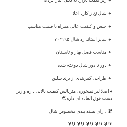
🔸 زیر قیمت بازار، به دلیل انبار گردانی
🔸 شال نخ ژاکارد اعلا
🔸️ جنس و کیفیت عالی همراه با قیمت مناسب
🔸️ سایز استاندارد شال ۱۹۵*۷۰
🔸️ مناسب فصل بهار و تابستان
🔸️ دور تا دور شال دوخته شده
🔸 طراحی کمربندی از برند سلین
♦️ اصلا لیز نمیخوره، متریالش کیفیت بالایی داره و زیر
دست فوق العاده ای داره😍
🎁 دارای بسته بندی مخصوص شال
🔰🔰🔰🔰🔰🔰🔰🔰🔰🔰