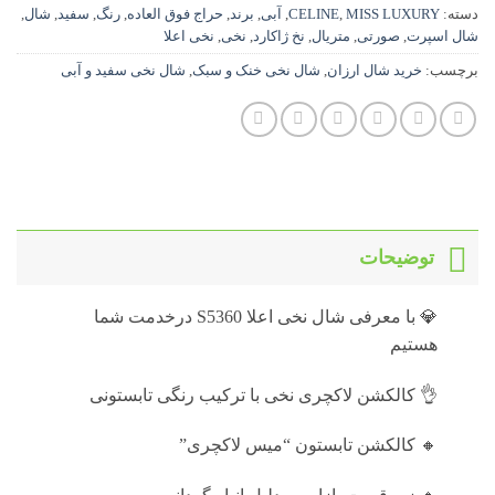
دسته:
MISS LUXURY
,
CELINE
,
آبی
,
برند
,
حراج فوق العاده
,
رنگ
,
سفید
,
شال
,
شال اسپرت
,
صورتی
,
متریال
,
نخ ژاکارد
,
نخی
,
نخی اعلا
برچسب:
خرید شال ارزان
,
شال نخی خنک و سبک
,
شال نخی سفید و آبی
توضیحات
💎 با معرفی شال نخی اعلا S5360 درخدمت شما
هستیم
👌 کالکشن لاکچری نخی با ترکیب رنگی تابستونی
🔸 کالکشن تابستون “میس لاکچری”