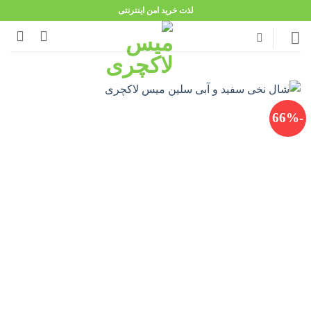
Ski
لذت خرید امن اینترنتی
t
conten
-66%