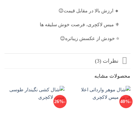
🔸 ارزش بالا در مقابل قیمت😉
⚜️ میس لاکچری، فرصت خوش سلیقه ها
⭐️ خودش از عکسش زیباتره😉
نظرات (3)
محصولات مشابه
-26%
-40%