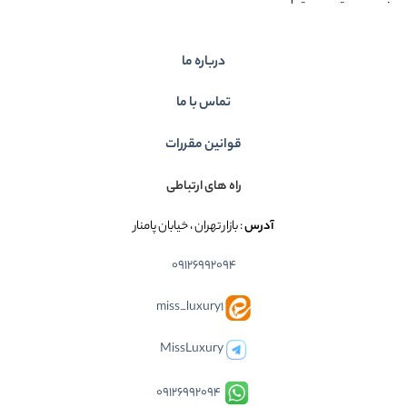
درباره ما
تماس با ما
قوانین مقررات
راه های ارتباطی
آدرس
: بازار تهران ، خیابان پامنار
09126992094
miss_luxury1
MissLuxury
09126992094