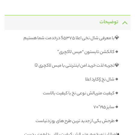
توضیحات
💎با معرفی شال نخی اعلا S5375 درخدمت شما هستیم
🔸کالکشن تابستون “میس لاکچری”
💎تجربه لذت خرید امن اینترنتی با میس لاکچری☺️
🔸شال نخ ژاکارد اعلا
🔸کیفیت متریالش نوعی نخ با کیفیت بالاست
🔸سایز ۱۹۵*۷۰
🔸طرحش یکی از جدید ترین طرح های روز دنیاست