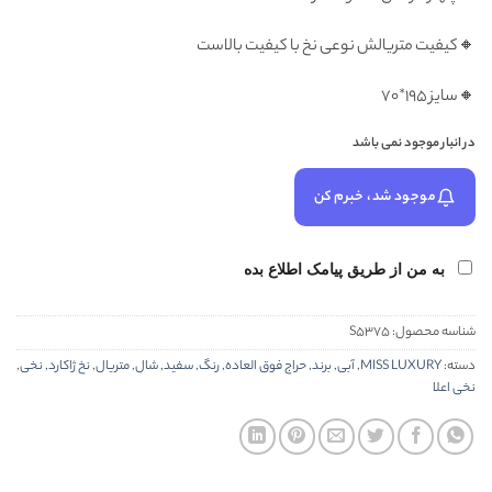
🔸کیفیت متریالش نوعی نخ با کیفیت بالاست
🔸سایز ۱۹۵*۷۰
در انبار موجود نمی باشد
موجود شد، خبرم کن
به من از طریق پیامک اطلاع بده
شناسه محصول:
S5375
دسته:
MISS LUXURY
,
آبی
,
برند
,
حراج فوق العاده
,
رنگ
,
سفید
,
شال
,
متریال
,
نخ ژاکارد
,
نخی
,
نخی اعلا