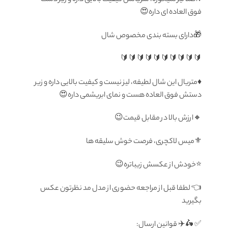
♦️اصلا لیز نمیخوره، متریالش کیفیت بالایی داره و زیر دست
فوق العاده ای داره😍
🎁دارای بسته بندی مخصوص شال
🔰🔰🔰🔰🔰🔰🔰🔰🔰🔰
♦️متریال این شال لطیفه، لیز نیست و کیفیت بالایی داره و زیر
دستش فوق العاده هست و نمای ابریشمی داره😍
🔸ارزش بالا در مقابل قیمت😉
⚜️میس لاکچری، فرصت خوش سلیقه ها
⭐️خودش از عکسش زیباتره😉
👈 لطفا قبل از مراجعه حضوری از مدل مد نظرتون عكس
بگيريد
✅ 🛵✈️ قوانين ارسال: