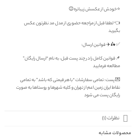
⭐️خودش از عکسش زیباتره😉
👈 لطفا قبل از مراجعه حضوری از مدل مد نظرتون عكس
بگيريد
✅ 🛵✈️ قوانين ارسال:
📌قوانین کامل را در چند پست قبل، به نام “ارسال رایگان”
مطالعه فرمایید
💌 پست: تمامى سفارشات “با هر قيمتى كه باشد” به تمامى
نقاط ايران زمين اعم از تهران و كليه شهرها و روستاها به صورت
رايگان پست می شود
نظرات (1)
محصولات مشابه