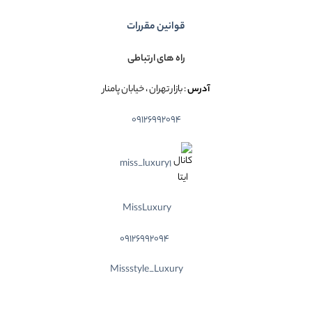
قوانین مقررات
راه های ارتباطی
آدرس
: بازار تهران ، خیابان پامنار
09126992094
miss_luxury1
MissLuxury
09126992094
Missstyle_Luxury