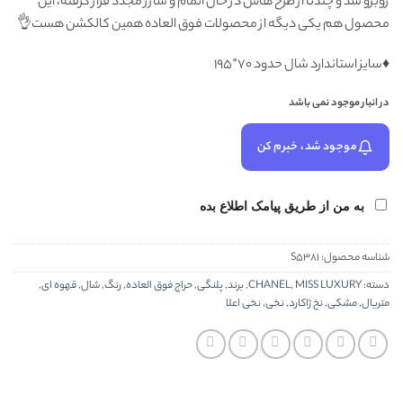
روبرو شد و چندتا از طرح هاش در حال اتمام و شارژ مجدد قرار گرفته، این
محصول هم یکی دیگه از محصولات فوق العاده همین کالکشن هست👌
♦️سايز استاندارد شال حدود ۷۰*۱۹۵
در انبار موجود نمی باشد
موجود شد، خبرم کن
به من از طریق پیامک اطلاع بده
شناسه محصول:
S5381
دسته:
MISS LUXURY
,
CHANEL
,
برند
,
پلنگی
,
حراج فوق العاده
,
رنگ
,
شال
,
قهوه ای
,
متریال
,
مشکی
,
نخ ژاکارد
,
نخی
,
نخی اعلا