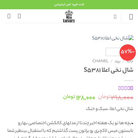
Ski
لذت خرید امن اینترنتی
t
conten
-57%
خانه
/
برند
/
CHANEL
شال نخی اعلا S5381
قیمت
قیمت
۱۲۸,۰۰۰
۲۹۸,۰۰۰
1
امتیاز
تومان
تومان
1
اصلی:
فعلی:
از
شال نخی اعلا، سبک و خنک
۲۹۸,۰۰۰ تومان
۱۲۸,۰۰۰ تومان.
5
امتیاز
بود.
مشتری
▪️بچه ها تو یک هفته اخیر چندتا از مدلهای کالکشن اختصاصی بهار و
تابستون میس لاکچری رو براتون پست گذاشتیم که با استقبال بینظیر شما