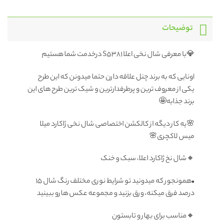
توضیحات
💎با معرفی شال نخی اعلا S5381 درخدمت شما هستیم
اونایی که به برند چنل علاقه دارن حتما میدونن که این طرح
یکی از معروف ترین و پرطرفدارترین و شیک ترین طرح های این
برند جذابه🤩
🌸یه کار دیگه از کالکشن اختصاصی شال نخی ژاکارد میلا
میس لاکچری🌸
🔸شال نخ ژاکارد اعلا، سبک و خنک
▪️همونجور که میدونید تو شرایط نوری مختلف رنگ شال ۱۵
درصد فرق میکنه، ورق بزنید و مجموعه عکس هارو ببینید
🔸مناسب برای بهار و تابستون