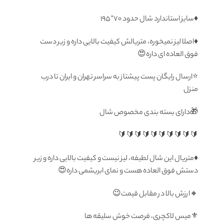
♦️سايز استاندارد شال حدود ۷۰*۱۹۵
♦️اصلا لیز نمیخوره، متریالش کیفیت بالایی داره و زیر دست
فوق العاده ای داره😍
⭐️ارسال رایگان پست پیشتاز به سراسر تهران و ایران تا درب
منزل
🎁دارای بسته بندی مخصوص شال
🔰🔰🔰🔰🔰🔰🔰🔰🔰🔰
♦️متریال این شال لطیفه، لیز نیست و کیفیت بالایی داره و زیر
دستش فوق العاده هست و نمای ابریشمی داره😍
🔸ارزش بالا در مقابل قیمت😉
⚜️میس لاکچری، فرصت خوش سلیقه ها